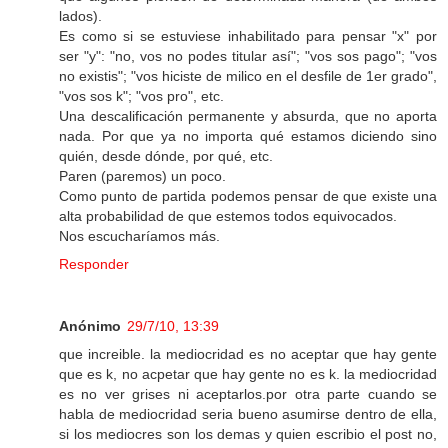
lados).
Es como si se estuviese inhabilitado para pensar "x" por
ser "y": "no, vos no podes titular así"; "vos sos pago"; "vos
no existis"; "vos hiciste de milico en el desfile de 1er grado",
"vos sos k"; "vos pro", etc.
Una descalificación permanente y absurda, que no aporta
nada. Por que ya no importa qué estamos diciendo sino
quién, desde dónde, por qué, etc.
Paren (paremos) un poco.
Como punto de partida podemos pensar de que existe una
alta probabilidad de que estemos todos equivocados.
Nos escucharíamos más.
Responder
Anónimo
29/7/10, 13:39
que increible. la mediocridad es no aceptar que hay gente
que es k, no acpetar que hay gente no es k. la mediocridad
es no ver grises ni aceptarlos.por otra parte cuando se
habla de mediocridad seria bueno asumirse dentro de ella,
si los mediocres son los demas y quien escribio el post no,