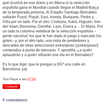
qué ocurrirá en ese diario y en
Marca
si la selección
española gana el Mundial cuando llegue el Madrid-Barça
de la temporada próxima. Al Estadio Santiago Bernabéu
saltarán Puyol, Piqué, Xavi, Iniesta, Busquets, Pedro y…
Villa por un lado. Por el otro: Cristiano, Kaká, Higuaín, Van
der Vaart, Benzema, Drenthe, Lass, Diarra y… Di María. Por
un lado la columna vertebral de la selección española –
gente
nacional,
los que le han dado el juego y marcado los
goles– y, por el otro lado, una ristra de perdedores y
descartes de otras selecciones extranjeras (¡extranjeras!)
comprados a punta de talonario. Y apostilla: ¿a quién
aplaudirán y a quién silbarán ese día en el Bernabéu?
Es lo que digo: que le pongan a DG* una calle en
Barcelona, ya]
Toni Piqué
a las
07:04
Compartir
6 comentarios: