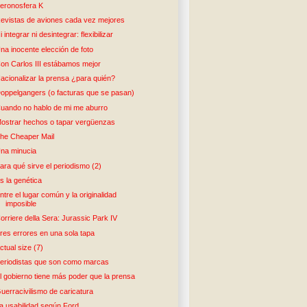
eronosfera K
evistas de aviones cada vez mejores
i integrar ni desintegrar: flexibilizar
na inocente elección de foto
on Carlos III estábamos mejor
acionalizar la prensa ¿para quién?
oppelgangers (o facturas que se pasan)
uando no hablo de mi me aburro
ostrar hechos o tapar vergüenzas
he Cheaper Mail
na minucia
ara qué sirve el periodismo (2)
s la genética
ntre el lugar común y la originalidad
imposible
orriere della Sera: Jurassic Park IV
res errores en una sola tapa
ctual size (7)
eriodistas que son como marcas
l gobierno tiene más poder que la prensa
uerracivilismo de caricatura
a usabilidad según Ford