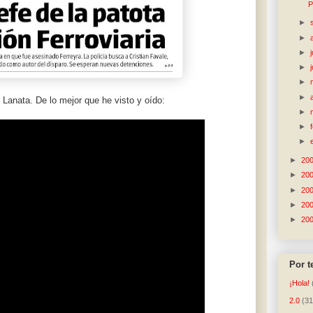
P
►
►
►
►
►
►
Lanata. De lo mejor que he visto y oído:
►
►
►
►
20
►
20
►
20
►
20
►
20
Por 
¡Hola!
2.0
(31