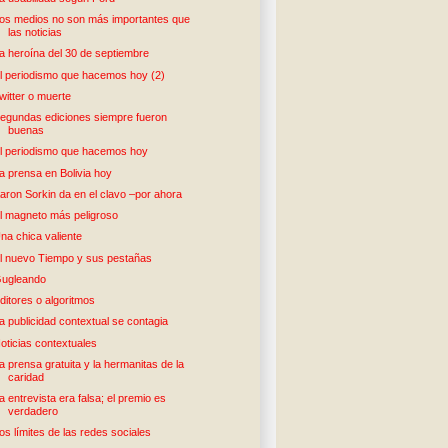
os medios no son más importantes que
las noticias
a heroína del 30 de septiembre
l periodismo que hacemos hoy (2)
witter o muerte
egundas ediciones siempre fueron
buenas
l periodismo que hacemos hoy
a prensa en Bolivia hoy
aron Sorkin da en el clavo –por ahora
l magneto más peligroso
na chica valiente
l nuevo Tiempo y sus pestañas
ugleando
ditores o algoritmos
a publicidad contextual se contagia
oticias contextuales
a prensa gratuita y la hermanitas de la
caridad
a entrevista era falsa; el premio es
verdadero
os límites de las redes sociales