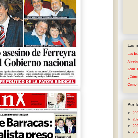
Las m
Las fo
Alfred
Jean-
¿Cómo 
Como 
Por f
►
20
►
20
►
20
►
20