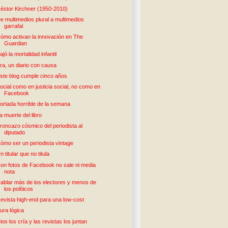
éstor Kirchner (1950-2010)
e multimedios plural a multimedios
garrafal
ómo activan la innovación en The
Guardian
ajó la mortalidad infantil
ra, un diario con causa
ste blog cumple cinco años
ocial como en justicia social, no como en
Facebook
ortada horrible de la semana
a muerte del libro
roncazo cósmico del periodista al
diputado
ómo ser un periodista vintage
n titular que no titula
on fotos de Facebook no sale ni media
nota
ablar más de los electores y menos de
los políticos
evista high-end para una low-cost
ura lógica
ios los cría y las revistas los juntan