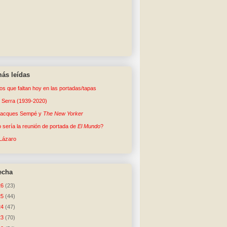
ás leídas
tos que faltan hoy en las portadas/tapas
o Serra (1939-2020)
Jacques Sempé y
The New Yorker
sería la reunión de portada de
El Mundo
?
Lázaro
echa
26
(23)
25
(44)
24
(47)
23
(70)