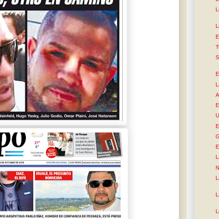
L
L
E
T
S
E
L
A
E
U
E
G
E
L
N
L
L
L