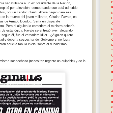
P
ía ser atribuida a un ex presidente de la Nación,
R
epitió por televisión, demostrando que está adherido
tos, por un candor infantil. Ahora pagan cara esa
N
 de la muerte del joven militante, Cristian Favale, es
U
stas de Amado Boudou. Sería un disparate
C
to. Pero si alguien lo cometiera el ministro debería
N
s de esta lógica. Favale se entregó ayer, alegando
D
 según él, fue el verdadero killer . ¿Alguien quiere
Nadie debería sospechar del Gobierno si no fuera
C
on aquella fábula inicial sobre el duhaldismo.
M
T
U
 mismo sospechoso (necesitan urgente un culpable) y de la
P
E
E
C
T
A
P
E
G
L