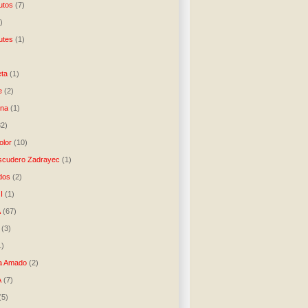
utos
(7)
)
utes
(1)
)
ta
(1)
e
(2)
una
(1)
32)
lor
(10)
scudero Zadrayec
(1)
dos
(2)
I
(1)
A
(67)
(3)
1)
a Amado
(2)
A
(7)
(5)