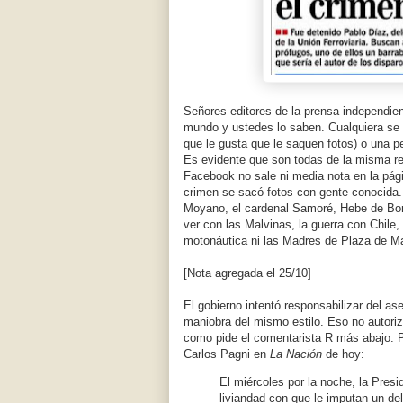
Señores editores de la prensa independient
mundo y ustedes lo saben. Cualquiera se 
que le gusta que le saquen fotos) o una p
Es evidente que son todas de la misma r
Facebook no sale ni media nota en la pág
crimen se sacó fotos con gente conocida. M
Moyano, el cardenal Samoré, Hebe de Bona
ver con las Malvinas, la guerra con Chile, l
motonáutica ni las Madres de Plaza de M
[Nota agregada el 25/10]
El gobierno intentó responsabilizar del a
maniobra del mismo estilo. Eso no autoriza
como pide el comentarista R más abajo. P
Carlos Pagni en
La Nación
de hoy:
El miércoles por la noche, la Pres
liviandad con que le imputan un de