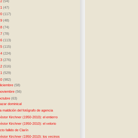
22
(54)
21
(47)
20
(117)
19
(48)
18
(74)
17
(78)
16
(113)
15
(115)
14
(224)
13
(276)
12
(516)
11
(529)
10
(982)
diciembre
(58)
noviembre
(56)
octubre
(63)
azar dominical
a maldición del fotógrafo de agencia
éstor Kirchner (1950-2010): el entierro
éstor Kirchner (1950-2010): el velorio
cto fallido de Clarín
éstor Kirchner (1950-2010): los vecinos