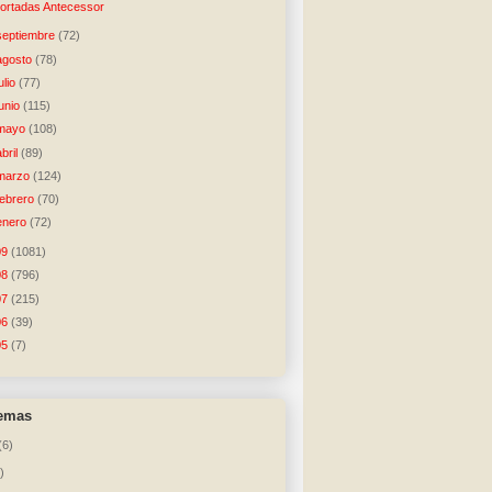
ortadas Antecessor
septiembre
(72)
agosto
(78)
julio
(77)
junio
(115)
mayo
(108)
abril
(89)
marzo
(124)
febrero
(70)
enero
(72)
09
(1081)
08
(796)
07
(215)
06
(39)
05
(7)
temas
(6)
)