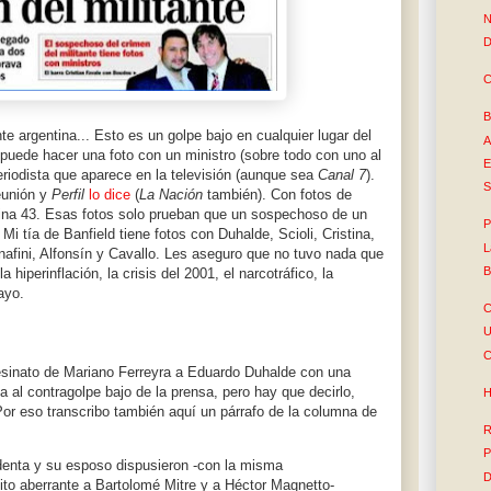
N
D
C
B
e argentina... Esto es un golpe bajo en cualquier lugar del
A
puede hacer una foto con un ministro (sobre todo con uno al
E
eriodista que aparece en la televisión (aunque sea
Canal 7
).
S
eunión y
Perfil
lo dice
(
La Nación
también). Con fotos de
ina 43. Esas fotos solo prueban que un sospechoso de un
P
i tía de Banfield tiene fotos con Duhalde, Scioli, Cristina,
L
fini, Alfonsín y Cavallo. Les aseguro que no tuvo nada que
B
a hiperinflación, la crisis del 2001, el narcotráfico, la
ayo.
C
U
C
sesinato de Mariano Ferreyra a Eduardo Duhalde con una
 al contragolpe bajo de la prensa, pero hay que decirlo,
H
or eso transcribo también aquí un párrafo de la columna de
R
P
identa y su esposo dispusieron -con la misma
D
lito aberrante a Bartolomé Mitre y a Héctor Magnetto-