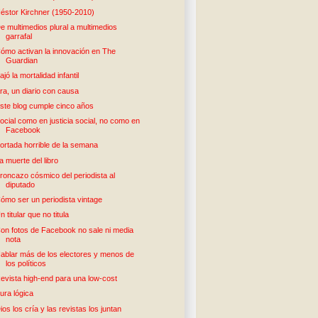
éstor Kirchner (1950-2010)
e multimedios plural a multimedios
garrafal
ómo activan la innovación en The
Guardian
ajó la mortalidad infantil
ra, un diario con causa
ste blog cumple cinco años
ocial como en justicia social, no como en
Facebook
ortada horrible de la semana
a muerte del libro
roncazo cósmico del periodista al
diputado
ómo ser un periodista vintage
n titular que no titula
on fotos de Facebook no sale ni media
nota
ablar más de los electores y menos de
los políticos
evista high-end para una low-cost
ura lógica
ios los cría y las revistas los juntan