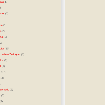
utos
(7)
)
utes
(1)
)
ta
(1)
e
(2)
una
(1)
32)
lor
(10)
scudero Zadrayec
(1)
dos
(2)
I
(1)
A
(67)
(3)
1)
a Amado
(2)
A
(7)
(5)