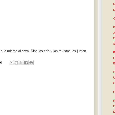
N
D
C
B
A
E
S
 la misma alianza. Dios los cría y las revistas los juntan.
P
L
B
C
U
C
H
R
P
D