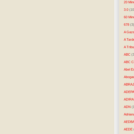
20 Min
3.0
(10
60 Min
678
(3
A Gaze
A Tard
A Trib
ABC
(
ABC Co
Abel E
Aboga
ABRAJ
ADEP
ADIRA
ADN
(
Adrian
AEDB
AEDE