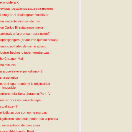
eronosfera K
evistas de aviones cada vez mejores
i integrar ni desintegrar: flexibilizar
na inocente elección de foto
on Carlos III estábamos mejor
acionalizar la prensa ¿para quién?
oppelgangers (o facturas que se pasan)
uando no hablo de mi me aburro
ostrar hechos o tapar vergüenzas
he Cheaper Mail
na minucia
ara qué sirve el periodismo (2)
s la genética
ntre el lugar común y la originalidad
imposible
orriere della Sera: Jurassic Park IV
res errores en una sola tapa
ctual size (7)
eriodistas que son como marcas
l gobierno tiene más poder que la prensa
uerracivilismo de caricatura
a usabilidad según Ford