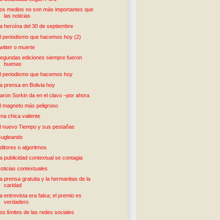
os medios no son más importantes que
las noticias
a heroína del 30 de septiembre
l periodismo que hacemos hoy (2)
witter o muerte
egundas ediciones siempre fueron
buenas
l periodismo que hacemos hoy
a prensa en Bolivia hoy
aron Sorkin da en el clavo –por ahora
l magneto más peligroso
na chica valiente
l nuevo Tiempo y sus pestañas
ugleando
ditores o algoritmos
a publicidad contextual se contagia
oticias contextuales
a prensa gratuita y la hermanitas de la
caridad
a entrevista era falsa; el premio es
verdadero
os límites de las redes sociales