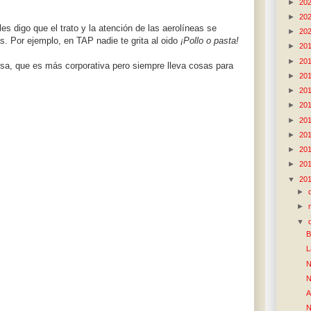
►
20
►
20
es digo que el trato y la atención de las aerolíneas se
►
20
s. Por ejemplo, en TAP nadie te grita al oido
¡Pollo o pasta!
►
20
►
20
sa, que es más corporativa pero siempre lleva cosas para
►
20
►
20
►
20
►
20
►
20
►
20
►
20
▼
20
►
►
▼
B
L
N
N
A
N