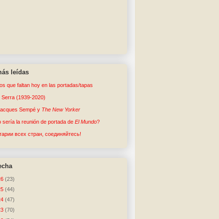
ás leídas
tos que faltan hoy en las portadas/tapas
o Serra (1939-2020)
Jacques Sempé y
The New Yorker
sería la reunión de portada de
El Mundo
?
арии всех стран, соединяйтесь!
echa
26
(23)
25
(44)
24
(47)
23
(70)