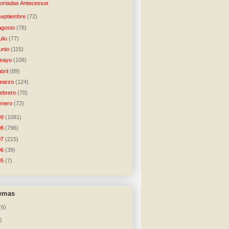
ortadas Antecessor
septiembre
(72)
agosto
(78)
julio
(77)
junio
(115)
mayo
(108)
abril
(89)
marzo
(124)
febrero
(70)
enero
(72)
09
(1081)
08
(796)
07
(215)
06
(39)
05
(7)
temas
(6)
)