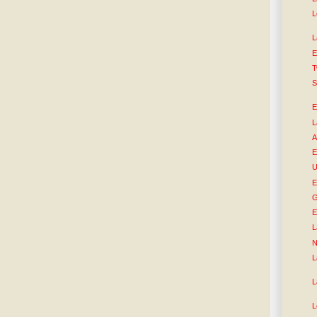
L
L
E
T
S
E
L
A
E
U
E
G
E
L
N
L
L
L