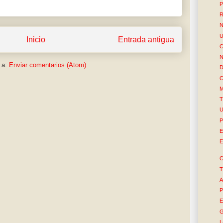
P
R
N
U
Inicio
Entrada antigua
C
N
 a:
Enviar comentarios (Atom)
D
C
M
T
U
P
E
E
C
T
A
P
E
G
L