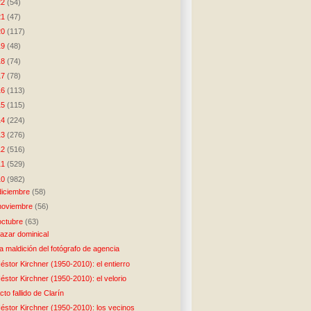
22
(54)
21
(47)
20
(117)
19
(48)
18
(74)
17
(78)
16
(113)
15
(115)
14
(224)
13
(276)
12
(516)
11
(529)
10
(982)
diciembre
(58)
noviembre
(56)
octubre
(63)
azar dominical
a maldición del fotógrafo de agencia
éstor Kirchner (1950-2010): el entierro
éstor Kirchner (1950-2010): el velorio
cto fallido de Clarín
éstor Kirchner (1950-2010): los vecinos