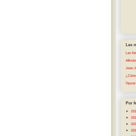
Las m
Las fo
Alfred
Jean-
¿Cómo 
Пролет
Por f
►
20
►
20
►
20
►
20