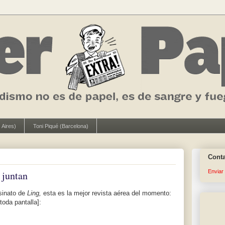
 Aires)
Toni Piqué (Barcelona)
Cont
Enviar
s juntan
sinato de
Ling,
esta es la mejor revista aérea del momento:
oda pantalla]: