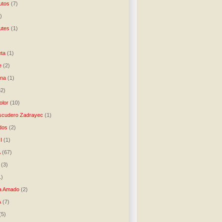
utos
(7)
)
utes
(1)
)
ta
(1)
e
(2)
una
(1)
32)
lor
(10)
scudero Zadrayec
(1)
dos
(2)
I
(1)
A
(67)
(3)
1)
a Amado
(2)
A
(7)
(5)