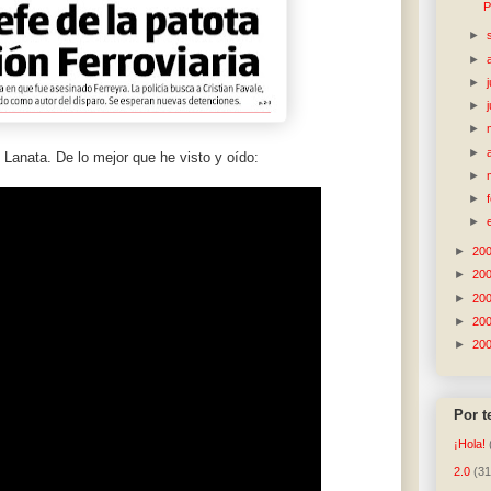
P
►
►
►
►
►
►
Lanata. De lo mejor que he visto y oído:
►
►
►
►
20
►
20
►
20
►
20
►
20
Por 
¡Hola!
2.0
(31