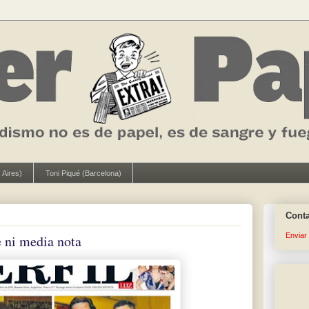
 Aires)
Toni Piqué (Barcelona)
Cont
Enviar
e ni media nota