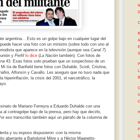
N
D
C
B
e argentina... Esto es un golpe bajo en cualquier lugar del
A
puede hacer una foto con un ministro (sobre todo con uno al
E
eriodista que aparece en la televisión (aunque sea
Canal 7
).
S
eunión y
Perfil
lo dice
(
La Nación
también). Con fotos de
ina 43. Esas fotos solo prueban que un sospechoso de un
P
i tía de Banfield tiene fotos con Duhalde, Scioli, Cristina,
L
fini, Alfonsín y Cavallo. Les aseguro que no tuvo nada que
B
a hiperinflación, la crisis del 2001, el narcotráfico, la
ayo.
C
U
C
sesinato de Mariano Ferreyra a Eduardo Duhalde con una
 al contragolpe bajo de la prensa, pero hay que decirlo,
H
or eso transcribo también aquí un párrafo de la columna de
R
P
identa y su esposo dispusieron -con la misma
D
lito aberrante a Bartolomé Mitre y a Héctor Magnetto-