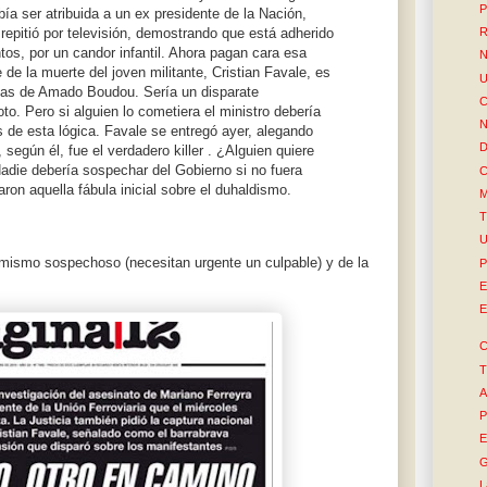
P
ía ser atribuida a un ex presidente de la Nación,
R
epitió por televisión, demostrando que está adherido
tos, por un candor infantil. Ahora pagan cara esa
N
 de la muerte del joven militante, Cristian Favale, es
U
stas de Amado Boudou. Sería un disparate
C
to. Pero si alguien lo cometiera el ministro debería
N
s de esta lógica. Favale se entregó ayer, alegando
D
 según él, fue el verdadero killer . ¿Alguien quiere
Nadie debería sospechar del Gobierno si no fuera
C
on aquella fábula inicial sobre el duhaldismo.
M
T
U
 mismo sospechoso (necesitan urgente un culpable) y de la
P
E
E
C
T
A
P
E
G
L