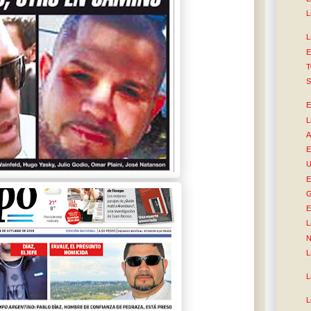
L
L
E
T
S
E
L
A
E
U
E
G
E
L
N
L
L
L