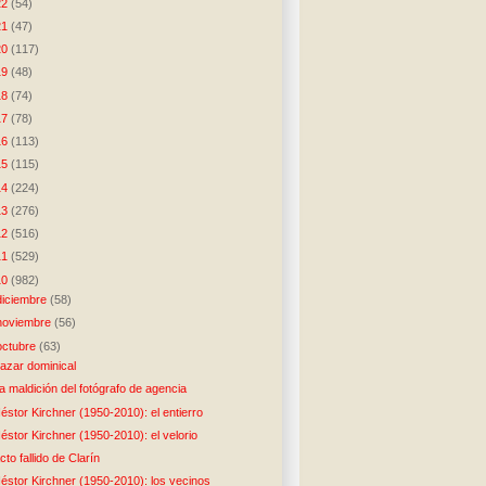
22
(54)
21
(47)
20
(117)
19
(48)
18
(74)
17
(78)
16
(113)
15
(115)
14
(224)
13
(276)
12
(516)
11
(529)
10
(982)
diciembre
(58)
noviembre
(56)
octubre
(63)
azar dominical
a maldición del fotógrafo de agencia
éstor Kirchner (1950-2010): el entierro
éstor Kirchner (1950-2010): el velorio
cto fallido de Clarín
éstor Kirchner (1950-2010): los vecinos