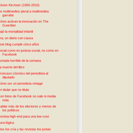
éstor Kirchner (1950-2010)
e multimedios plural a multimedios
garrafal
ómo activan la innovación en The
Guardian
ajó la mortalidad infantil
ra, un diario con causa
ste blog cumple cinco años
ocial como en justicia social, no como en
Facebook
ortada horrible de la semana
a muerte del libro
roncazo cósmico del periodista al
diputado
ómo ser un periodista vintage
n titular que no titula
on fotos de Facebook no sale ni media
nota
ablar más de los electores y menos de
los políticos
evista high-end para una low-cost
ura lógica
ios los cría y las revistas los juntan