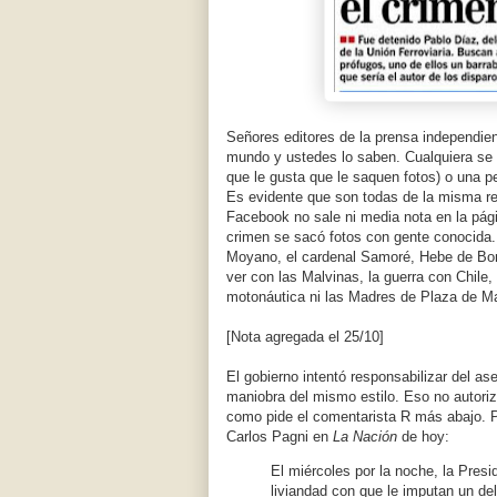
Señores editores de la prensa independient
mundo y ustedes lo saben. Cualquiera se 
que le gusta que le saquen fotos) o una p
Es evidente que son todas de la misma r
Facebook no sale ni media nota en la pág
crimen se sacó fotos con gente conocida. M
Moyano, el cardenal Samoré, Hebe de Bona
ver con las Malvinas, la guerra con Chile, l
motonáutica ni las Madres de Plaza de M
[Nota agregada el 25/10]
El gobierno intentó responsabilizar del a
maniobra del mismo estilo. Eso no autoriza
como pide el comentarista R más abajo. P
Carlos Pagni en
La Nación
de hoy:
El miércoles por la noche, la Pres
liviandad con que le imputan un de