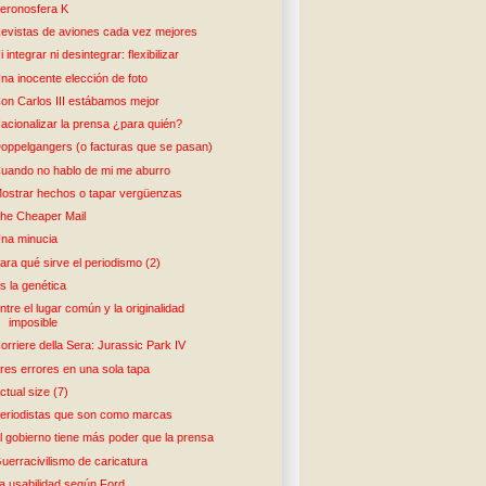
eronosfera K
evistas de aviones cada vez mejores
i integrar ni desintegrar: flexibilizar
na inocente elección de foto
on Carlos III estábamos mejor
acionalizar la prensa ¿para quién?
oppelgangers (o facturas que se pasan)
uando no hablo de mi me aburro
ostrar hechos o tapar vergüenzas
he Cheaper Mail
na minucia
ara qué sirve el periodismo (2)
s la genética
ntre el lugar común y la originalidad
imposible
orriere della Sera: Jurassic Park IV
res errores en una sola tapa
ctual size (7)
eriodistas que son como marcas
l gobierno tiene más poder que la prensa
uerracivilismo de caricatura
a usabilidad según Ford