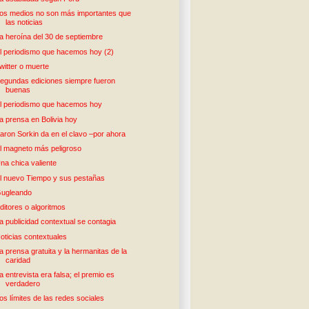
os medios no son más importantes que
las noticias
a heroína del 30 de septiembre
l periodismo que hacemos hoy (2)
witter o muerte
egundas ediciones siempre fueron
buenas
l periodismo que hacemos hoy
a prensa en Bolivia hoy
aron Sorkin da en el clavo –por ahora
l magneto más peligroso
na chica valiente
l nuevo Tiempo y sus pestañas
ugleando
ditores o algoritmos
a publicidad contextual se contagia
oticias contextuales
a prensa gratuita y la hermanitas de la
caridad
a entrevista era falsa; el premio es
verdadero
os límites de las redes sociales