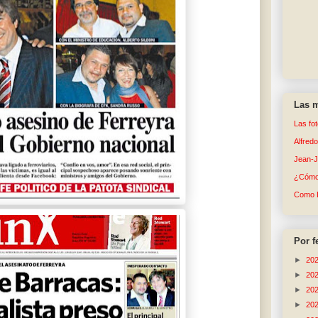
Las m
Las fo
Alfred
Jean-
¿Cómo 
Como 
Por f
►
20
►
20
►
20
►
20