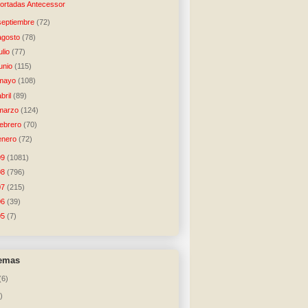
ortadas Antecessor
septiembre
(72)
agosto
(78)
julio
(77)
junio
(115)
mayo
(108)
abril
(89)
marzo
(124)
febrero
(70)
enero
(72)
09
(1081)
08
(796)
07
(215)
06
(39)
05
(7)
temas
(6)
)