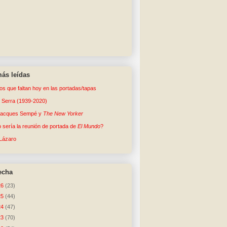
ás leídas
tos que faltan hoy en las portadas/tapas
o Serra (1939-2020)
Jacques Sempé y
The New Yorker
sería la reunión de portada de
El Mundo
?
Lázaro
echa
26
(23)
25
(44)
24
(47)
23
(70)