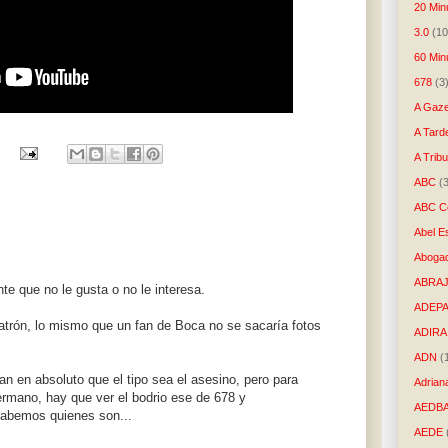
20 Min
3.0
(10
60 Min
678
(3
A Gaze
A Tard
A Trib
ABC
(
ABC Co
Abel E
Aboga
ABRAJ
te que no le gusta o no le interesa.
ADEP
patrón, lo mismo que un fan de Boca no se sacaría fotos
ADIRA
ADN
(
an en absoluto que el tipo sea el asesino, pero para
Adrian
rmano, hay que ver el bodrio ese de 678 y
AEDB
sabemos quienes son...
AEDE