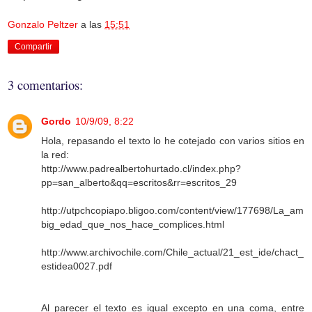
Gonzalo Peltzer
a las
15:51
Compartir
3 comentarios:
Gordo
10/9/09, 8:22
Hola, repasando el texto lo he cotejado con varios sitios en
la red:
http://www.padrealbertohurtado.cl/index.php?
pp=san_alberto&qq=escritos&rr=escritos_29
http://utpchcopiapo.bligoo.com/content/view/177698/La_am
big_edad_que_nos_hace_complices.html
http://www.archivochile.com/Chile_actual/21_est_ide/chact_
estidea0027.pdf
Al parecer el texto es igual excepto en una coma, entre