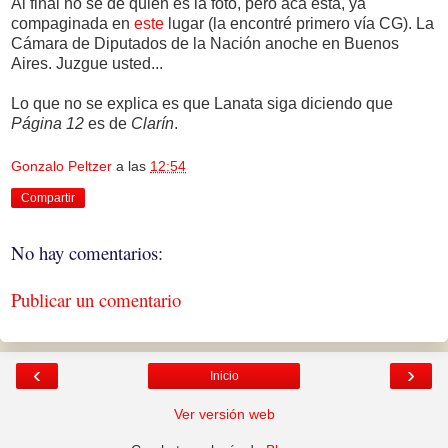
Al final no se de quién es la foto, pero acá está, ya
compaginada en
este
lugar (la encontré primero vía CG). La
Cámara de Diputados de la Nación anoche en Buenos
Aires. Juzgue usted...
Lo que no se explica es que Lanata siga diciendo que
Página 12
es de
Clarín
.
Gonzalo Peltzer
a las
12:54
Compartir
No hay comentarios:
Publicar un comentario
‹
›
Inicio
Ver versión web