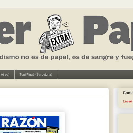
 Aires)
Toni Piqué (Barcelona)
Cont
Enviar