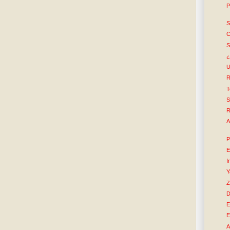
P
S
C
S
¿
U
R
T
S
R
A
P
E
I
Y
Z
D
E
E
A