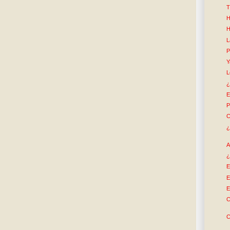
T
H
H
L
P
Y
L
¿
E
P
C
¿
A
¿
E
E
E
C
C