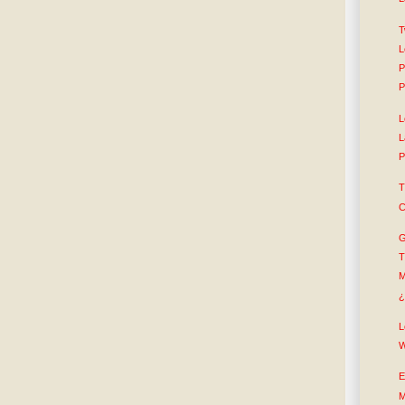
T
L
P
P
L
L
P
T
C
G
T
M
¿
L
W
E
M