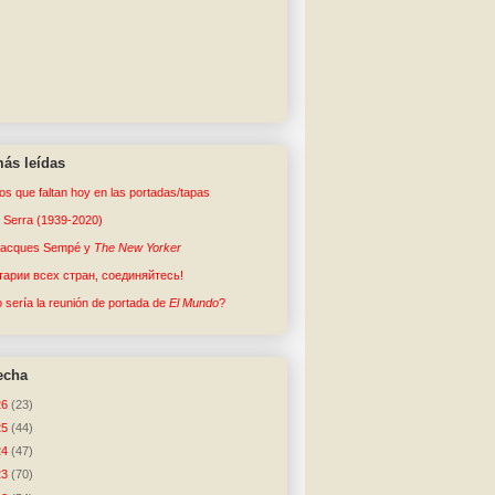
ás leídas
tos que faltan hoy en las portadas/tapas
o Serra (1939-2020)
Jacques Sempé y
The New Yorker
арии всех стран, соединяйтесь!
sería la reunión de portada de
El Mundo
?
echa
26
(23)
25
(44)
24
(47)
23
(70)