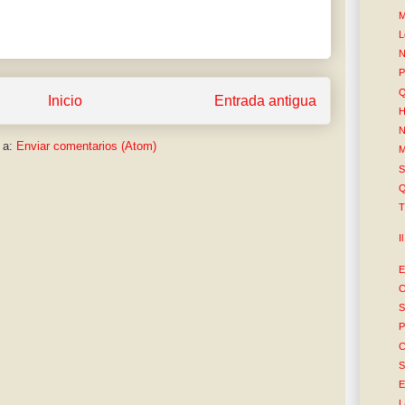
M
L
N
P
Q
Inicio
Entrada antigua
H
N
 a:
Enviar comentarios (Atom)
M
S
Q
T
I
E
C
S
P
C
S
E
L