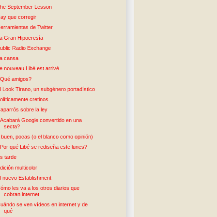
he September Lesson
ay que corregir
erramientas de Twitter
a Gran Hipocresía
ublic Radio Exchange
a cansa
e nouveau Libé est arrivé
Qué amigos?
l Look Tirano, un subgénero portadístico
olíticamente cretinos
aparrós sobre la ley
Acabará Google convertido en una
secta?
 buen, pocas (o el blanco como opinión)
Por qué Libé se rediseña este lunes?
s tarde
dición multicolor
l nuevo Establishment
ómo les va a los otros diarios que
cobran internet
uándo se ven vídeos en internet y de
qué