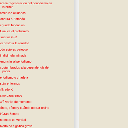
ara la regeneración del periodismo en
internet
alven las ciudades
ensura a Estadão
egunda fundación
Cuál es el problema?
suarios+I+D
econstruir la realidad
odo esto es patético
in disimular ni nada
enunciar al periodismo
costumbrados a la dependencia del
poder
eriodismo o charleta
stán enfermos
nfiltrado K
a no pagaremos
afó Annie, de momento
ónde, cómo y cuándo cobrar online
l Gran Bonete
ntonces es verdad
bierto no significa gratis