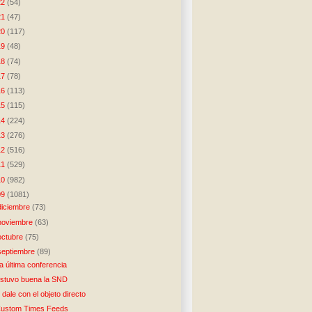
22
(54)
21
(47)
20
(117)
19
(48)
18
(74)
17
(78)
16
(113)
15
(115)
14
(224)
13
(276)
12
(516)
11
(529)
10
(982)
09
(1081)
diciembre
(73)
noviembre
(63)
octubre
(75)
septiembre
(89)
a última conferencia
stuvo buena la SND
 dale con el objeto directo
ustom Times Feeds