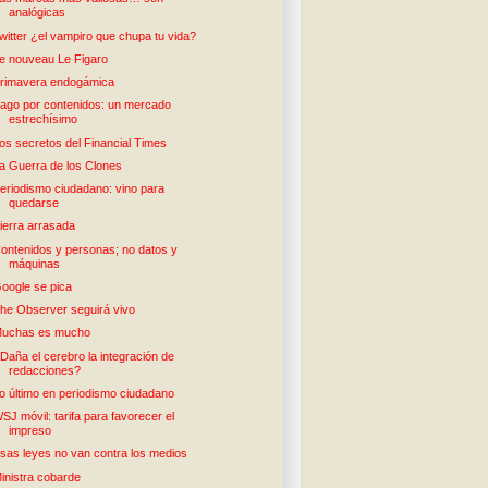
analógicas
witter ¿el vampiro que chupa tu vida?
e nouveau Le Figaro
rimavera endogámica
ago por contenidos: un mercado
estrechísimo
os secretos del Financial Times
a Guerra de los Clones
eriodismo ciudadano: vino para
quedarse
ierra arrasada
ontenidos y personas; no datos y
máquinas
oogle se pica
he Observer seguirá vivo
uchas es mucho
Daña el cerebro la integración de
redacciones?
o último en periodismo ciudadano
SJ móvil: tarifa para favorecer el
impreso
sas leyes no van contra los medios
inistra cobarde