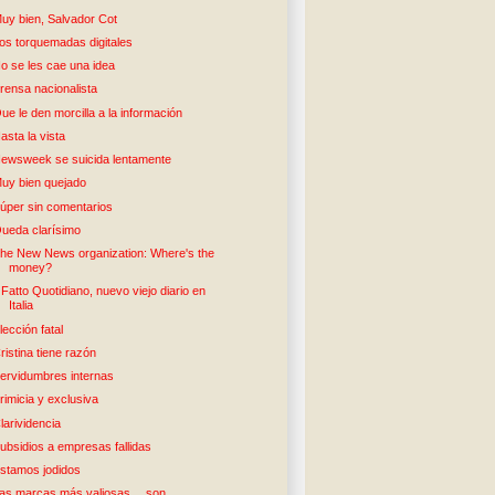
uy bien, Salvador Cot
os torquemadas digitales
o se les cae una idea
rensa nacionalista
ue le den morcilla a la información
asta la vista
ewsweek se suicida lentamente
uy bien quejado
úper sin comentarios
ueda clarísimo
he New News organization: Where's the
money?
l Fatto Quotidiano, nuevo viejo diario en
Italia
lección fatal
ristina tiene razón
ervidumbres internas
rimicia y exclusiva
larividencia
ubsidios a empresas fallidas
stamos jodidos
as marcas más valiosas… son