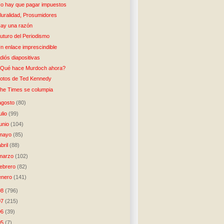
o hay que pagar impuestos
luralidad, Prosumidores
ay una razón
uturo del Periodismo
n enlace imprescindible
diós diapositivas
Qué hace Murdoch ahora?
otos de Ted Kennedy
he Times se columpia
agosto
(80)
julio
(99)
junio
(104)
mayo
(85)
abril
(88)
marzo
(102)
febrero
(82)
enero
(141)
08
(796)
07
(215)
06
(39)
05
(7)