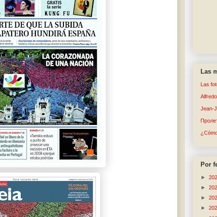
Las m
Las fo
Alfred
Jean-
Пролет
¿Cómo 
Por f
►
20
►
20
►
20
►
20