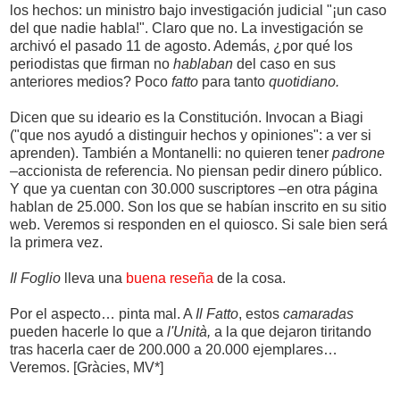
los hechos: un ministro bajo investigación judicial "¡un caso
del que nadie habla!". Claro que no. La investigación se
archivó el pasado 11 de agosto. Además, ¿por qué los
periodistas que firman no
hablaban
del caso en sus
anteriores medios? Poco
fatto
para tanto
quotidiano.
Dicen que su ideario es la Constitución. Invocan a Biagi
("que nos ayudó a distinguir hechos y opiniones": a ver si
aprenden). También a Montanelli: no quieren tener
padrone
–accionista de referencia. No piensan pedir dinero público.
Y que ya cuentan con 30.000 suscriptores –en otra página
hablan de 25.000. Son los que se habían inscrito en su sitio
web. Veremos si responden en el quiosco. Si sale bien será
la primera vez.
Il Foglio
lleva una
buena reseña
de la cosa.
Por el aspecto… pinta mal. A
Il Fatto
, estos
camaradas
pueden hacerle lo que a
l'Unità,
a la que dejaron tiritando
tras hacerla caer de 200.000 a 20.000 ejemplares…
Veremos. [Gràcies, MV*]