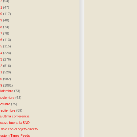
22
(54)
21
(47)
20
(117)
19
(48)
18
(74)
17
(78)
16
(113)
15
(115)
14
(224)
13
(276)
12
(516)
11
(529)
10
(982)
09
(1081)
diciembre
(73)
noviembre
(63)
octubre
(75)
septiembre
(89)
a última conferencia
stuvo buena la SND
 dale con el objeto directo
ustom Times Feeds