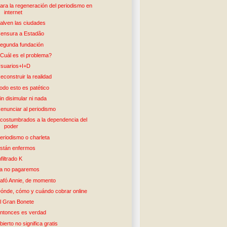
ara la regeneración del periodismo en
internet
alven las ciudades
ensura a Estadão
egunda fundación
Cuál es el problema?
suarios+I+D
econstruir la realidad
odo esto es patético
in disimular ni nada
enunciar al periodismo
costumbrados a la dependencia del
poder
eriodismo o charleta
stán enfermos
nfiltrado K
a no pagaremos
afó Annie, de momento
ónde, cómo y cuándo cobrar online
l Gran Bonete
ntonces es verdad
bierto no significa gratis