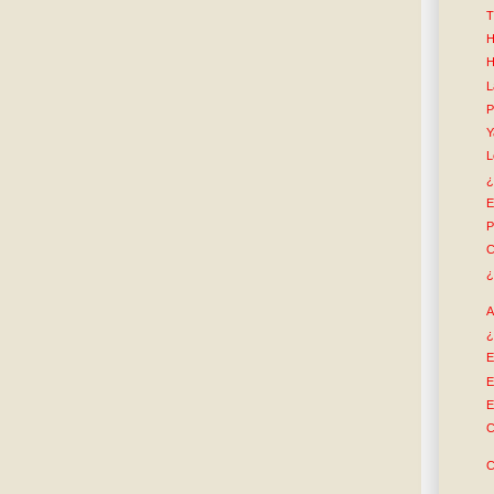
T
H
H
L
P
Y
L
¿
E
P
C
¿
A
¿
E
E
E
C
C