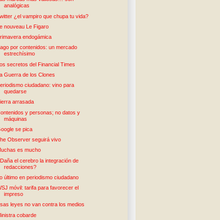
analógicas
witter ¿el vampiro que chupa tu vida?
e nouveau Le Figaro
rimavera endogámica
ago por contenidos: un mercado
estrechísimo
os secretos del Financial Times
a Guerra de los Clones
eriodismo ciudadano: vino para
quedarse
ierra arrasada
ontenidos y personas; no datos y
máquinas
oogle se pica
he Observer seguirá vivo
uchas es mucho
Daña el cerebro la integración de
redacciones?
o último en periodismo ciudadano
SJ móvil: tarifa para favorecer el
impreso
sas leyes no van contra los medios
inistra cobarde