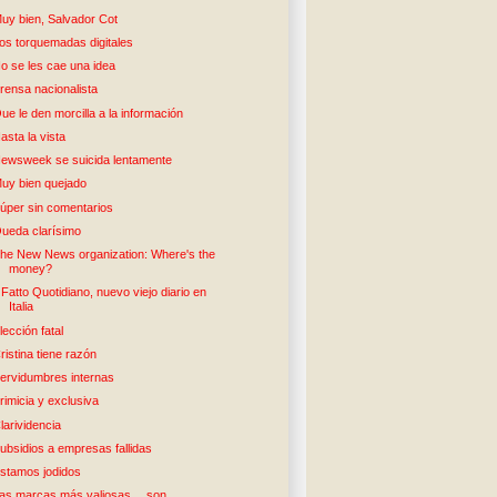
uy bien, Salvador Cot
os torquemadas digitales
o se les cae una idea
rensa nacionalista
ue le den morcilla a la información
asta la vista
ewsweek se suicida lentamente
uy bien quejado
úper sin comentarios
ueda clarísimo
he New News organization: Where's the
money?
l Fatto Quotidiano, nuevo viejo diario en
Italia
lección fatal
ristina tiene razón
ervidumbres internas
rimicia y exclusiva
larividencia
ubsidios a empresas fallidas
stamos jodidos
as marcas más valiosas… son