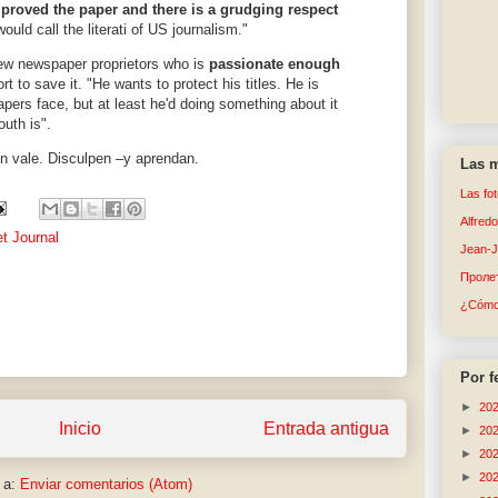
mproved the paper and there is a grudging respect
uld call the literati of US journalism."
ew newspaper proprietors who is
passionate enough
rt to save it. "He wants to protect his titles. He is
pers face, but at least he'd doing something about it
uth is".
n vale. Disculpen –y aprendan.
Las m
Las fo
Alfred
t Journal
Jean-
Пролет
¿Cómo 
Por f
►
20
Inicio
Entrada antigua
►
20
►
20
►
20
 a:
Enviar comentarios (Atom)