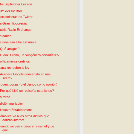
he September Lesson
ay que corregir
erramientas de Twitter
a Gran Hipocresía
ublic Radio Exchange
a cansa
e nouveau Libé est arrivé
Qué amigos?
l Look Tirano, un subgénero portadístico
olíticamente cretinos
aparrós sobre la ley
Acabará Google convertido en una
secta?
 buen, pocas (o el blanco como opinión)
Por qué Libé se rediseña este lunes?
s tarde
dición multicolor
l nuevo Establishment
ómo les va a los otros diarios que
cobran internet
uándo se ven vídeos en internet y de
qué