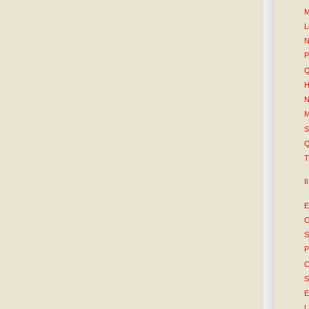
M
L
N
P
Q
H
N
M
S
Q
T
I
E
C
S
P
C
S
E
L