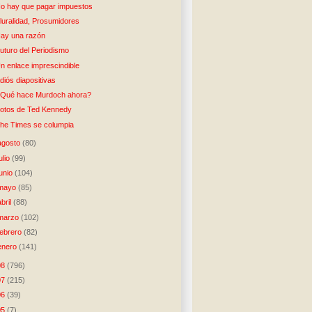
o hay que pagar impuestos
luralidad, Prosumidores
ay una razón
uturo del Periodismo
n enlace imprescindible
diós diapositivas
Qué hace Murdoch ahora?
otos de Ted Kennedy
he Times se columpia
agosto
(80)
julio
(99)
junio
(104)
mayo
(85)
abril
(88)
marzo
(102)
febrero
(82)
enero
(141)
08
(796)
07
(215)
06
(39)
05
(7)