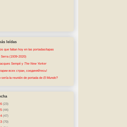
ás leídas
tos que faltan hoy en las portadas/tapas
o Serra (1939-2020)
Jacques Sempé y
The New Yorker
арии всех стран, соединяйтесь!
sería la reunión de portada de
El Mundo
?
echa
26
(23)
25
(44)
24
(47)
23
(70)