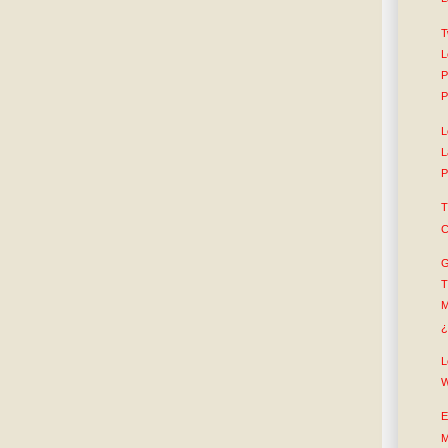
T
L
P
P
L
L
P
T
C
G
T
M
¿
L
W
E
M