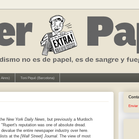
 Aires)
Toni Piqué (Barcelona)
Cont
Enviar
 the
New York Daily News
, but previously a Murdoch
"Rupert's reputation was one of absolute dread.
devalue the entire newspaper industry over here.
lists at the
[Wall Street] Journal
. The view of most