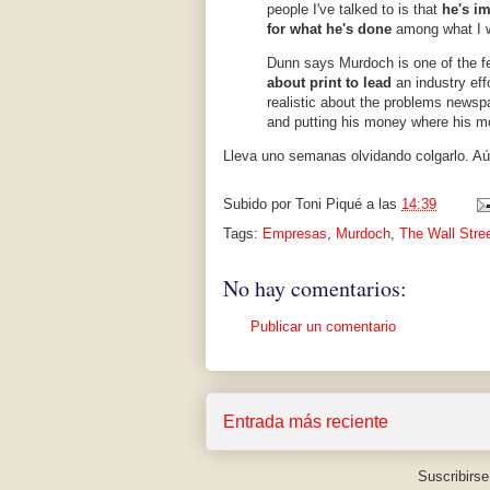
people I've talked to is that
he's i
for what he's done
among what I wo
Dunn says Murdoch is one of the f
about print to lead
an industry effo
realistic about the problems newspa
and putting his money where his mo
Lleva uno semanas olvidando colgarlo. Aú
Subido por
Toni Piqué
a las
14:39
Tags:
Empresas
,
Murdoch
,
The Wall Stree
No hay comentarios:
Publicar un comentario
Entrada más reciente
Suscribirse