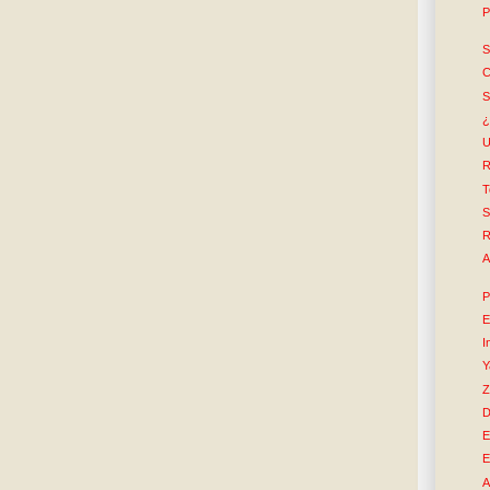
P
S
C
S
¿
U
R
T
S
R
A
P
E
I
Y
Z
D
E
E
A