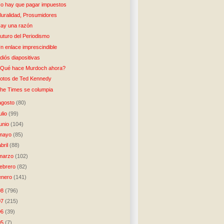
o hay que pagar impuestos
luralidad, Prosumidores
ay una razón
uturo del Periodismo
n enlace imprescindible
diós diapositivas
Qué hace Murdoch ahora?
otos de Ted Kennedy
he Times se columpia
agosto
(80)
julio
(99)
junio
(104)
mayo
(85)
abril
(88)
marzo
(102)
febrero
(82)
enero
(141)
08
(796)
07
(215)
06
(39)
05
(7)