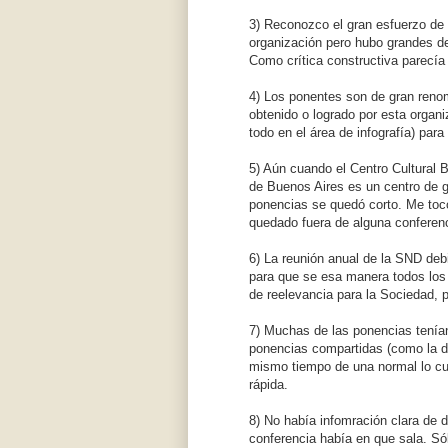
3) Reconozco el gran esfuerzo de 
organización pero hubo grandes d
Como crítica constructiva parecía
4) Los ponentes son de gran reno
obtenido o logrado por esta organi
todo en el área de infografía) par
5) Aún cuando el Centro Cultural 
de Buenos Aires es un centro de g
ponencias se quedó corto. Me toc
quedado fuera de alguna conferenc
6) La reunión anual de la SND debi
para que se esa manera todos los p
de reelevancia para la Sociedad, p
7) Muchas de las ponencias tenía
ponencias compartidas (como la d
mismo tiempo de una normal lo cu
rápida.
8) No había infomración clara de d
conferencia había en que sala. S