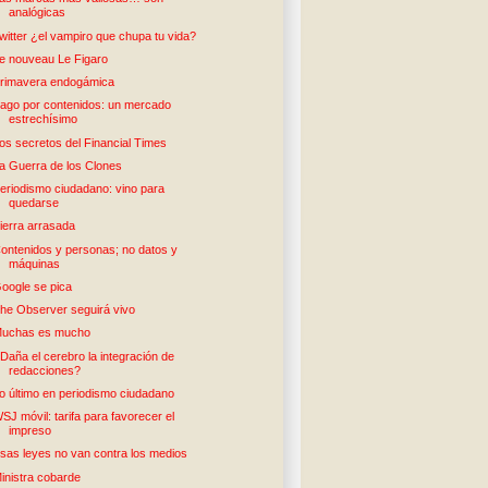
analógicas
witter ¿el vampiro que chupa tu vida?
e nouveau Le Figaro
rimavera endogámica
ago por contenidos: un mercado
estrechísimo
os secretos del Financial Times
a Guerra de los Clones
eriodismo ciudadano: vino para
quedarse
ierra arrasada
ontenidos y personas; no datos y
máquinas
oogle se pica
he Observer seguirá vivo
uchas es mucho
Daña el cerebro la integración de
redacciones?
o último en periodismo ciudadano
SJ móvil: tarifa para favorecer el
impreso
sas leyes no van contra los medios
inistra cobarde