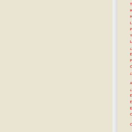
T
H
H
L
P
Y
L
¿
E
P
C
¿
A
¿
E
E
E
C
C