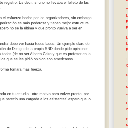
registro. Es decir, si uno no llevaba el folleto de las
.
T
L
o el esfuerzo hecho por los organizadores, sin embargo
P
ganización es más poderosa y tienen mejor estructura
P
spero no se la última y que pronto vuelva a ser en
L
dial debe ver hacia todos lados. Un ejemplo claro de
L
ación de Design de la propia SND donde pide opiniones
P
y todos (de no ser Alberto Cairo y que es profesor en la
 los que se les pidió opinion son americanos.
T
C
forma tomará mas fuerza.
G
T
M
¿
ola en tu estudio...otro motivo para volver pronto, por
 que parecio una cargada a los asistentes' espero que lo
L
W
E
M