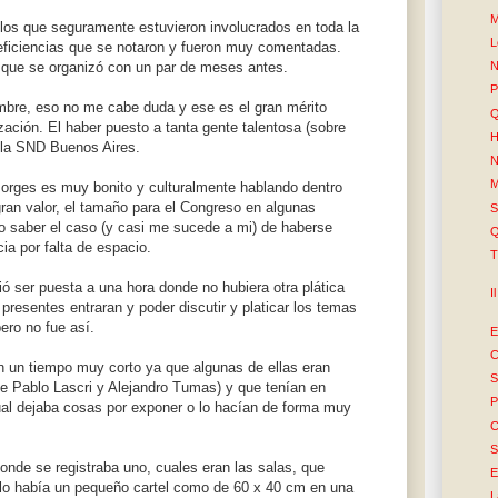
M
los que seguramente estuvieron involucrados en toda la
L
eficiencias que se notaron y fueron muy comentadas.
 que se organizó con un par de meses antes.
N
P
mbre, eso no me cabe duda y ese es el gran mérito
Q
zación. El haber puesto a tanta gente talentosa (sobre
H
a la SND Buenos Aires.
N
M
Borges es muy bonito y culturalmente hablando dentro
ran valor, el tamaño para el Congreso en algunas
S
o saber el caso (y casi me sucede a mi) de haberse
Q
ia por falta de espacio.
T
ó ser puesta a una hora donde no hubiera otra plática
I
resentes entraran y poder discutir y platicar los temas
ero no fue así.
E
C
n un tiempo muy corto ya que algunas de ellas eran
S
e Pablo Lascri y Alejandro Tumas) y que tenían en
P
al dejaba cosas por exponer o lo hacían de forma muy
C
S
onde se registraba uno, cuales eran las salas, que
E
ólo había un pequeño cartel como de 60 x 40 cm en una
L