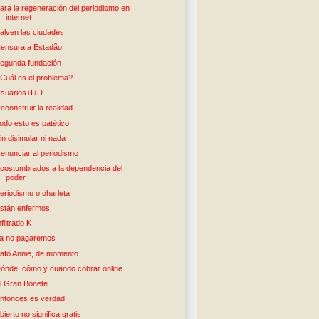
ara la regeneración del periodismo en
internet
alven las ciudades
ensura a Estadão
egunda fundación
Cuál es el problema?
suarios+I+D
econstruir la realidad
odo esto es patético
in disimular ni nada
enunciar al periodismo
costumbrados a la dependencia del
poder
eriodismo o charleta
stán enfermos
nfiltrado K
a no pagaremos
afó Annie, de momento
ónde, cómo y cuándo cobrar online
l Gran Bonete
ntonces es verdad
bierto no significa gratis