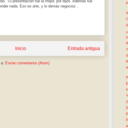
as. Tu presentación fue la mejor, por lejos. Además fue
P
ender nada. Eso es arte, y lo demás negocios...
S
C
S
¿
U
R
Inicio
Entrada antigua
T
S
R
 a:
Enviar comentarios (Atom)
A
P
E
I
Y
Z
D
E
E
A