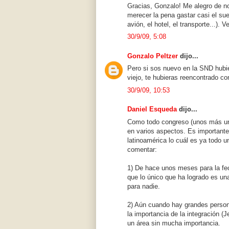
Gracias, Gonzalo! Me alegro de no
merecer la pena gastar casi el su
avión, el hotel, el transporte...). 
30/9/09, 5:08
Gonzalo Peltzer
dijo...
Pero si sos nuevo en la SND hubie
viejo, te hubieras reencontrado c
30/9/09, 10:53
Daniel Esqueda
dijo...
Como todo congreso (unos más un
en varios aspectos. Es important
latinoamérica lo cuál es ya todo u
comentar:
1) De hace unos meses para la fe
que lo único que ha logrado es un
para nadie.
2) Aún cuando hay grandes person
la importancia de la integración (
un área sin mucha importancia.