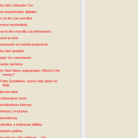
uy bien, Salvador Cot
os torquemadas digitales
o se les cae una idea
rensa nacionalista
ue le den morcilla a la información
asta la vista
ewsweek se suicida lentamente
uy bien quejado
úper sin comentarios
ueda clarísimo
he New News organization: Where's the
money?
l Fatto Quotidiano, nuevo viejo diario en
Italia
lección fatal
ristina tiene razón
ervidumbres internas
rimicia y exclusiva
larividencia
ubsidios a empresas fallidas
stamos jodidos
as marcas más valiosas… son