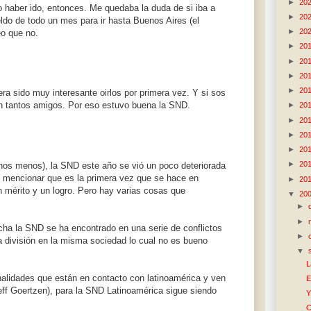
►
20
 haber ido, entonces. Me quedaba la duda de si iba a
►
20
eldo de todo un mes para ir hasta Buenos Aires (el
►
20
Veo que no.
►
20
►
20
►
20
►
20
ra sido muy interesante oirlos por primera vez. Y si sos
on tantos amigos. Por eso estuvo buena la SND.
►
20
►
20
►
20
►
20
►
20
os menos), la SND este año se vió un poco deteriorada
e mencionar que es la primera vez que se hace en
►
20
n mérito y un logro. Pero hay varias cosas que
▼
20
►
►
cha la SND se ha encontrado en una serie de conflictos
►
a división en la misma sociedad lo cual no es bueno
▼
L
alidades que están en contacto con latinoamérica y ven
E
Jeff Goertzen), para la SND Latinoamérica sigue siendo
Y
C