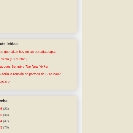
ás leídas
tos que faltan hoy en las portadas/tapas
o Serra (1939-2020)
Jacques Sempé y
The New Yorker
sería la reunión de portada de
El Mundo
?
Lázaro
echa
26
(23)
25
(44)
24
(47)
23
(70)