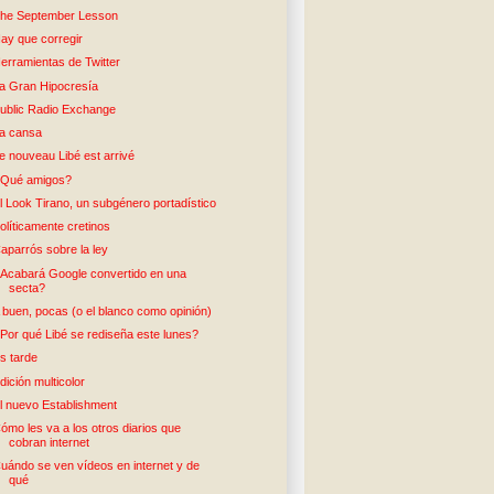
he September Lesson
ay que corregir
erramientas de Twitter
a Gran Hipocresía
ublic Radio Exchange
a cansa
e nouveau Libé est arrivé
Qué amigos?
l Look Tirano, un subgénero portadístico
olíticamente cretinos
aparrós sobre la ley
Acabará Google convertido en una
secta?
 buen, pocas (o el blanco como opinión)
Por qué Libé se rediseña este lunes?
s tarde
dición multicolor
l nuevo Establishment
ómo les va a los otros diarios que
cobran internet
uándo se ven vídeos en internet y de
qué