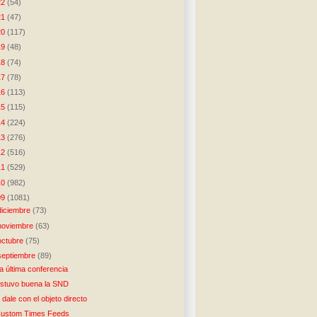
22
(54)
21
(47)
20
(117)
19
(48)
18
(74)
17
(78)
16
(113)
15
(115)
14
(224)
13
(276)
12
(516)
11
(529)
10
(982)
09
(1081)
diciembre
(73)
noviembre
(63)
octubre
(75)
septiembre
(89)
a última conferencia
stuvo buena la SND
 dale con el objeto directo
ustom Times Feeds