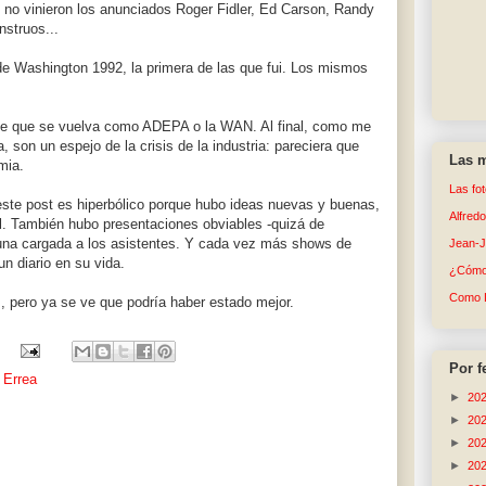
no vinieron los anunciados Roger Fidler, Ed Carson, Randy
struos...
 de Washington 1992, la primera de las que fui. Los mismos
de que se vuelva como ADEPA o la WAN. Al final, como me
, son un espejo de la crisis de la industria: pareciera que
Las m
mia.
Las fo
ste post es hiperbólico porque hubo ideas nuevas y buenas,
Alfred
al. También hubo presentaciones obviables -quizá de
una cargada a los asistentes. Y cada vez más shows de
Jean-
un diario en su vida.
¿Cómo 
Como 
 pero ya se ve que podría haber estado mejor.
Por f
 Errea
►
20
►
20
►
20
►
20