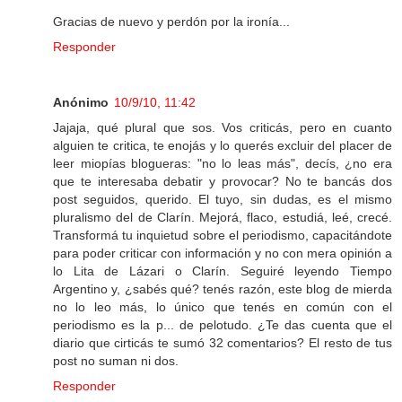
Gracias de nuevo y perdón por la ironía...
Responder
Anónimo
10/9/10, 11:42
Jajaja, qué plural que sos. Vos criticás, pero en cuanto
alguien te critica, te enojás y lo querés excluir del placer de
leer miopías blogueras: "no lo leas más", decís, ¿no era
que te interesaba debatir y provocar? No te bancás dos
post seguidos, querido. El tuyo, sin dudas, es el mismo
pluralismo del de Clarín. Mejorá, flaco, estudiá, leé, crecé.
Transformá tu inquietud sobre el periodismo, capacitándote
para poder criticar con información y no con mera opinión a
lo Lita de Lázari o Clarín. Seguiré leyendo Tiempo
Argentino y, ¿sabés qué? tenés razón, este blog de mierda
no lo leo más, lo único que tenés en común con el
periodismo es la p... de pelotudo. ¿Te das cuenta que el
diario que cirticás te sumó 32 comentarios? El resto de tus
post no suman ni dos.
Responder