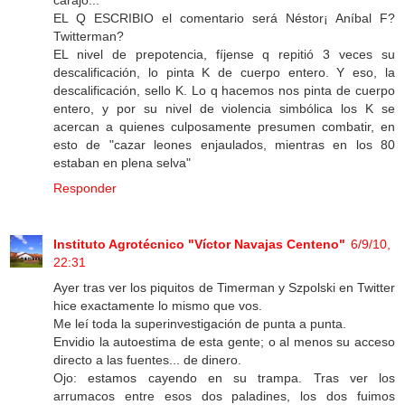
carajo...
EL Q ESCRIBIO el comentario será Néstor¡ Aníbal F?
Twitterman?
EL nivel de prepotencia, fíjense q repitió 3 veces su
descalificación, lo pinta K de cuerpo entero. Y eso, la
descalificación, sello K. Lo q hacemos nos pinta de cuerpo
entero, y por su nivel de violencia simbólica los K se
acercan a quienes culposamente presumen combatir, en
esto de "cazar leones enjaulados, mientras en los 80
estaban en plena selva"
Responder
Instituto Agrotécnico "Víctor Navajas Centeno"
6/9/10,
22:31
Ayer tras ver los piquitos de Timerman y Szpolski en Twitter
hice exactamente lo mismo que vos.
Me leí toda la superinvestigación de punta a punta.
Envidio la autoestima de esta gente; o al menos su acceso
directo a las fuentes... de dinero.
Ojo: estamos cayendo en su trampa. Tras ver los
arrumacos entre esos dos paladines, los dos fuimos