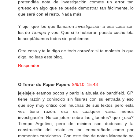
pretendida nota de investigación comete un error tan
grueso en algo que se puede demostrar tan fácilmente, lo
que será con el resto. Nada más.
Y ojo, que los que llamaron
investigación
a esa cosa son
los de
Tiempo
y vos. Que si le hubieran puesto cuchufleta
lo aceptábamos todos sin problemas.
Otra cosa y te la digo de todo corazón: si te molesta lo que
digo, no leas este blog.
Responder
O Terror do Paper Papers
9/9/10, 15:43
jejejejeje eramos pocos y pario la abuela de bandfield. GP,
tiene razón y conincido sin fisuras con su entrada y eso
que soy muy critico con muchas de sus textos pero esta
vez tiene razón: eso es cualquier vaina menos
investigación. No conjeturo sobre las ¿fuentes? que ¿usó?
Tiempo Argetino, pero de minima son dudosas y la
construcción del relato es tan enmarañado como por
momentos caprichoso. Con este tipo de notas Magnetto no