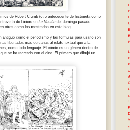
E
P
mics de Robert Crumb (otro antecedente de historieta como
E
entrevista de Liniers en
La Nación
del domingo pasado
L
 en otros como los mostrados en este blog.
B
E
an antiguo como el periodismo y las fórmulas para usarlo son
P
as libertades más cercanas al relato textual que a la
ones, como todo lenguaje. El cómic es un género dentro de
L
 que se ha recreado con el cine. El primero que dibujó un
D
P
¿
¡
C
O
¿
T
P
D
V
¿