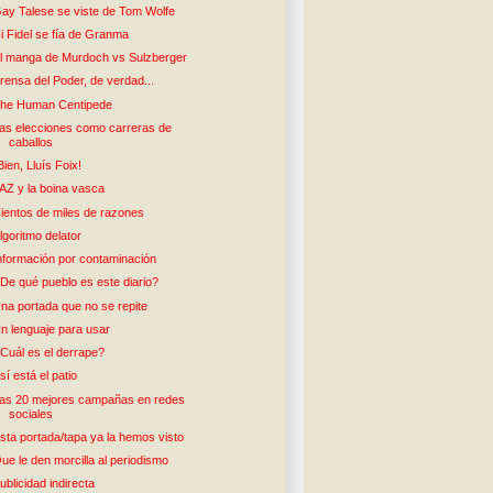
ay Talese se viste de Tom Wolfe
i Fidel se fía de Granma
l manga de Murdoch vs Sulzberger
rensa del Poder, de verdad...
he Human Centipede
as elecciones como carreras de
caballos
Bien, Lluís Foix!
AZ y la boina vasca
ientos de miles de razones
lgoritmo delator
nformación por contaminación
De qué pueblo es este diario?
na portada que no se repite
n lenguaje para usar
Cuál es el derrape?
sí está el patio
as 20 mejores campañas en redes
sociales
sta portada/tapa ya la hemos visto
ue le den morcilla al periodismo
ublicidad indirecta