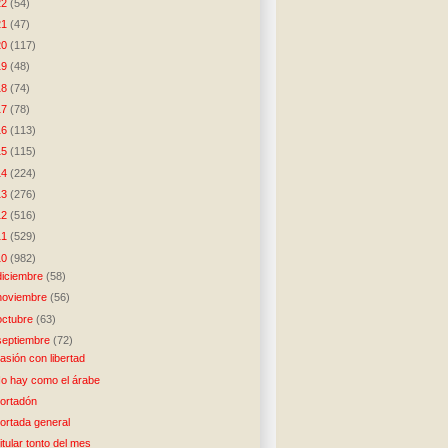
22
(54)
21
(47)
20
(117)
19
(48)
18
(74)
17
(78)
16
(113)
15
(115)
14
(224)
13
(276)
12
(516)
11
(529)
10
(982)
diciembre
(58)
noviembre
(56)
octubre
(63)
septiembre
(72)
asión con libertad
o hay como el árabe
ortadón
ortada general
itular tonto del mes