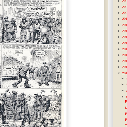
►
20
►
20
►
20
►
20
►
20
►
20
►
20
►
20
►
20
►
20
►
20
►
20
▼
20
►
►
►
▼
P
N
P
P
T