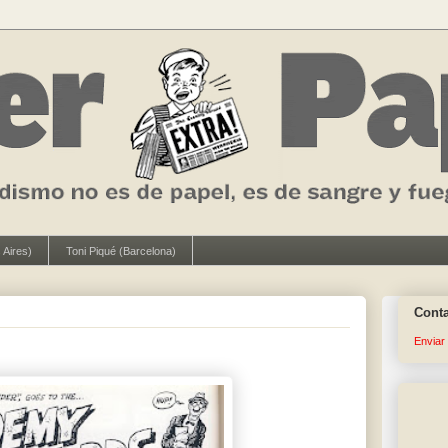
 Aires)
Toni Piqué (Barcelona)
Cont
Enviar