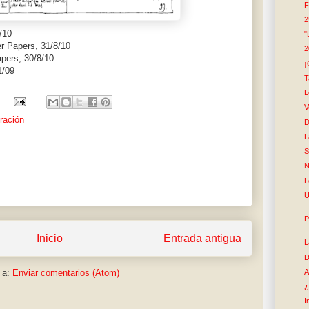
F
2
/10
"
r Papers, 31/8/10
2
pers, 30/8/10
¡
1/09
T
L
V
tración
D
L
S
N
L
U
P
Inicio
Entrada antigua
L
D
A
 a:
Enviar comentarios (Atom)
¿
I