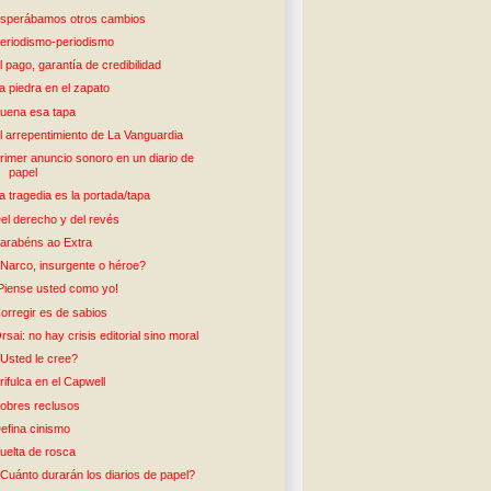
sperábamos otros cambios
eriodismo-periodismo
l pago, garantía de credibilidad
a piedra en el zapato
uena esa tapa
l arrepentimiento de La Vanguardia
rimer anuncio sonoro en un diario de
papel
a tragedia es la portada/tapa
el derecho y del revés
arabéns ao Extra
Narco, insurgente o héroe?
Piense usted como yo!
orregir es de sabios
rsai: no hay crisis editorial sino moral
Usted le cree?
rifulca en el Capwell
obres reclusos
efina cinismo
uelta de rosca
Cuánto durarán los diarios de papel?