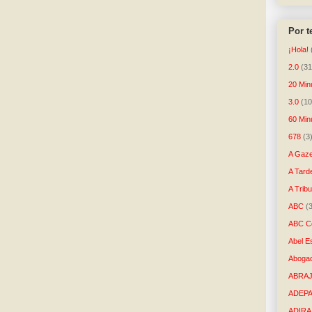
Por 
¡Hola!
2.0
(31
20 Min
3.0
(10
60 Min
678
(3
A Gaze
A Tard
A Trib
ABC
(
ABC Co
Abel E
Aboga
ABRAJ
ADEP
ADIRA