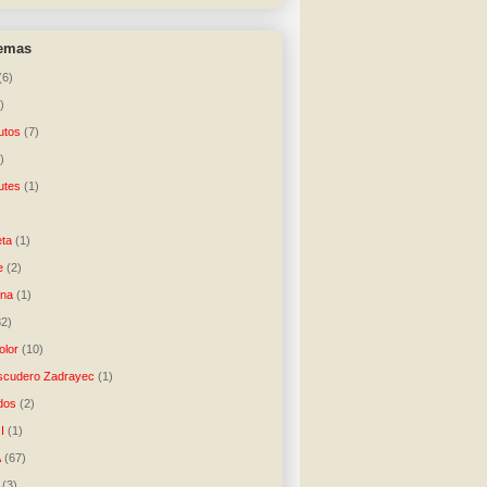
temas
(6)
)
utos
(7)
)
utes
(1)
)
ta
(1)
e
(2)
una
(1)
32)
lor
(10)
scudero Zadrayec
(1)
dos
(2)
I
(1)
A
(67)
(3)