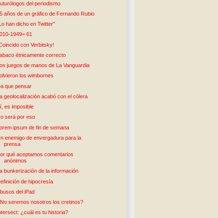
uturólogos del periodismo
5 años de un gráfico de Fernando Rubio
Lo han dicho en Twitter"
010-1949= 61
Coincido con Verbitsky!
abaco étnicamente correcto
os juegos de manos de La Vanguardia
olvieron los wimbornes
a que pensar
a geolocalización acabó con el cólera
í, es imposible
o será por eso
orem ipsum de fin de semana
n enemigo de envergadura para la
prensa
or qué aceptamos comentarios
anónimos
a bunkerización de la información
efinición de hipocresía
busos del iPad
No seremos nosotros los cretinos?
ntersect: ¿cuál es tu historia?