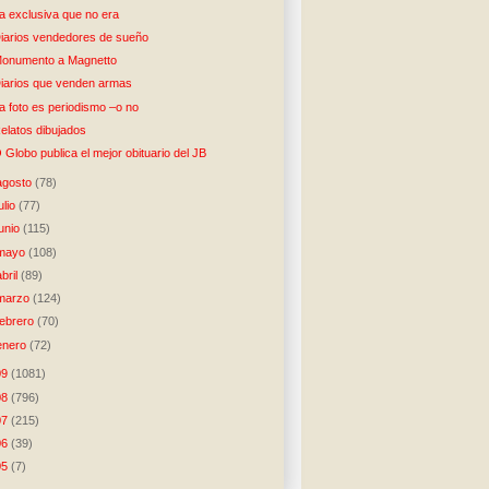
a exclusiva que no era
iarios vendedores de sueño
onumento a Magnetto
iarios que venden armas
a foto es periodismo –o no
elatos dibujados
 Globo publica el mejor obituario del JB
agosto
(78)
julio
(77)
junio
(115)
mayo
(108)
abril
(89)
marzo
(124)
febrero
(70)
enero
(72)
09
(1081)
08
(796)
07
(215)
06
(39)
05
(7)