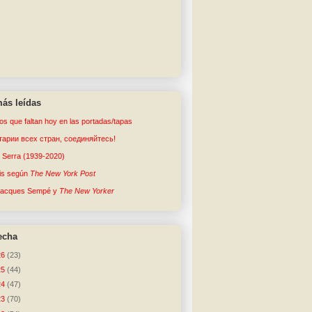
ás leídas
tos que faltan hoy en las portadas/tapas
арии всех стран, соединяйтесь!
o Serra (1939-2020)
sis según
The New York Post
Jacques Sempé y
The New Yorker
echa
26
(23)
25
(44)
24
(47)
23
(70)