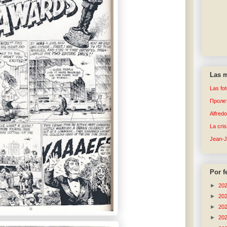
Las m
Las fo
Пролет
Alfred
La cri
Jean-
Por f
►
20
►
20
►
20
►
20