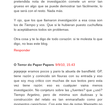
pretendida nota de investigación comete un error tan
grueso en algo que se puede demostrar tan fácilmente, lo
que será con el resto. Nada más.
Y ojo, que los que llamaron
investigación
a esa cosa son
los de
Tiempo
y vos. Que si le hubieran puesto cuchufleta
lo aceptábamos todos sin problemas.
Otra cosa y te la digo de todo corazón: si te molesta lo que
digo, no leas este blog.
Responder
O Terror do Paper Papers
9/9/10, 15:43
jejejejeje eramos pocos y pario la abuela de bandfield. GP,
tiene razón y conincido sin fisuras con su entrada y eso
que soy muy critico con muchas de sus textos pero esta
vez tiene razón: eso es cualquier vaina menos
investigación. No conjeturo sobre las ¿fuentes? que ¿usó?
Tiempo Argetino, pero de minima son dudosas y la
construcción del relato es tan enmarañado como por
momentos caprichoso. Con este tipo de notas Magnetto no