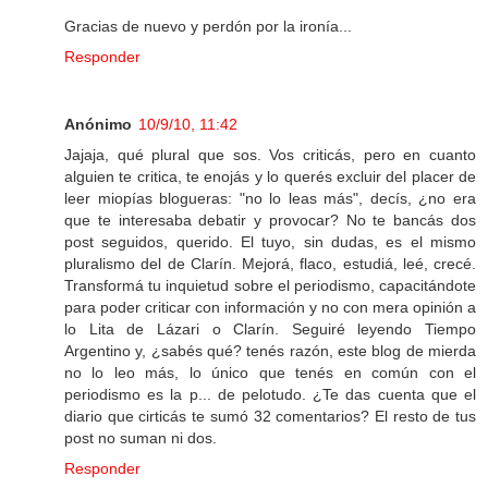
Gracias de nuevo y perdón por la ironía...
Responder
Anónimo
10/9/10, 11:42
Jajaja, qué plural que sos. Vos criticás, pero en cuanto
alguien te critica, te enojás y lo querés excluir del placer de
leer miopías blogueras: "no lo leas más", decís, ¿no era
que te interesaba debatir y provocar? No te bancás dos
post seguidos, querido. El tuyo, sin dudas, es el mismo
pluralismo del de Clarín. Mejorá, flaco, estudiá, leé, crecé.
Transformá tu inquietud sobre el periodismo, capacitándote
para poder criticar con información y no con mera opinión a
lo Lita de Lázari o Clarín. Seguiré leyendo Tiempo
Argentino y, ¿sabés qué? tenés razón, este blog de mierda
no lo leo más, lo único que tenés en común con el
periodismo es la p... de pelotudo. ¿Te das cuenta que el
diario que cirticás te sumó 32 comentarios? El resto de tus
post no suman ni dos.
Responder