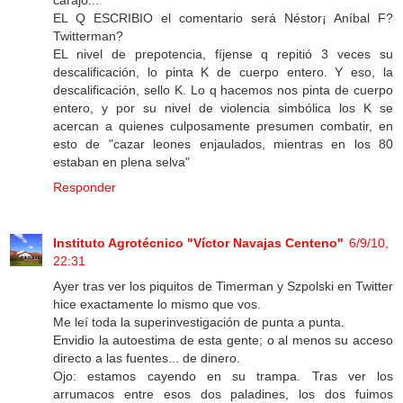
carajo...
EL Q ESCRIBIO el comentario será Néstor¡ Aníbal F?
Twitterman?
EL nivel de prepotencia, fíjense q repitió 3 veces su
descalificación, lo pinta K de cuerpo entero. Y eso, la
descalificación, sello K. Lo q hacemos nos pinta de cuerpo
entero, y por su nivel de violencia simbólica los K se
acercan a quienes culposamente presumen combatir, en
esto de "cazar leones enjaulados, mientras en los 80
estaban en plena selva"
Responder
Instituto Agrotécnico "Víctor Navajas Centeno"
6/9/10,
22:31
Ayer tras ver los piquitos de Timerman y Szpolski en Twitter
hice exactamente lo mismo que vos.
Me leí toda la superinvestigación de punta a punta.
Envidio la autoestima de esta gente; o al menos su acceso
directo a las fuentes... de dinero.
Ojo: estamos cayendo en su trampa. Tras ver los
arrumacos entre esos dos paladines, los dos fuimos