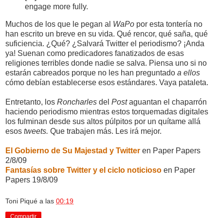
engage more fully.
Muchos de los que le pegan al
WaPo
por esta tontería no
han escrito un breve en su vida. Qué rencor, qué saña, qué
suficiencia. ¿Qué? ¿Salvará Twitter el periodismo? ¡Anda
ya! Suenan como predicadores fanatizados de esas
religiones terribles donde nadie se salva. Piensa uno si no
estarán cabreados porque no les han preguntado
a ellos
cómo debían establecerse esos estándares. Vaya pataleta.
Entretanto, los
Roncharles
del
Post
aguantan el chaparrón
haciendo periodismo mientras estos torquemadas digitales
los fulminan desde sus altos púlpitos por un quítame allá
esos
tweets.
Que trabajen más. Les irá mejor.
El Gobierno de Su Majestad y Twitter
en Paper Papers
2/8/09
Fantasías sobre Twitter y el ciclo noticioso
en Paper
Papers 19/8/09
Toni Piqué
a las
00:19
Compartir