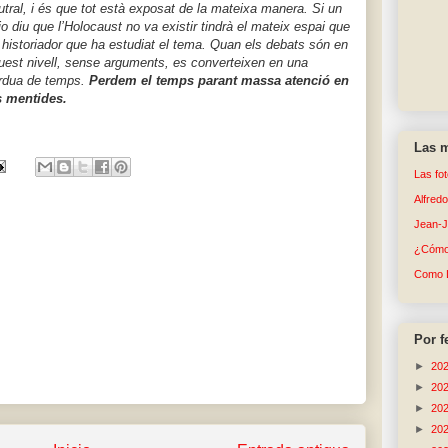
utral, i és que tot està exposat de la mateixa manera. Si un
io diu que l’Holocaust no va existir tindrà el mateix espai que
 historiador que ha estudiat el tema. Quan els debats són en
uest nivell, sense arguments, es converteixen en una
rdua de temps.
Perdem el temps parant massa atenció en
s mentides.
Las m
Las fo
Alfred
Jean-
¿Cómo 
Como 
Por f
►
20
►
20
►
20
►
20