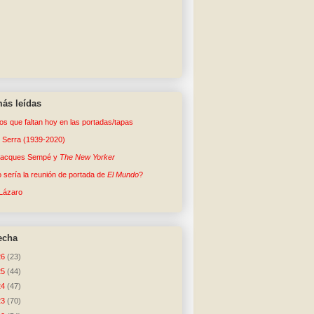
ás leídas
tos que faltan hoy en las portadas/tapas
o Serra (1939-2020)
Jacques Sempé y
The New Yorker
sería la reunión de portada de
El Mundo
?
Lázaro
echa
26
(23)
25
(44)
24
(47)
23
(70)