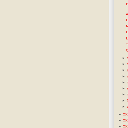
P
A
L
M
L
L
T
Q
►
►
►
►
►
►
►
►
►
►
20
►
20
►
20