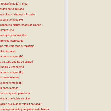
l rediseño de LA Times
erdón por el retraso
omo leer el diario por la radio
s bons tempos (V)
uando los diarios hacen de diarios…
iempre Libé
onsejos para suicidas
tro sitio interesante
na foto vale todo el reportaje
l fin del papel
s bons tempos (IV)
a portada que no se publicó
ratuito Y vespertino
s bons tempos (III)
s maus tempos
s bons tempos (II)
s bons tempos...
hora sí que es para llorar
omo si me hubieran oído
Quién dijo lo de la foto en portada?
ortada paranoide y megafacha de Marca