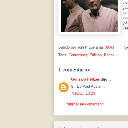
ne
pa
un
aq
pè
le
Subido por
Toni Piqué
a las
08:43
Tags:
Contenidos
,
Edición
,
Perlas
1 comentario:
Gonzalo Peltzer
dijo...
Si. Es Paul Auster...
7/10/08, 10:24
Publicar un comentario