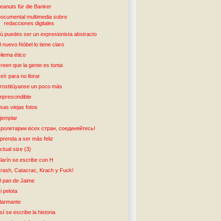
eanuts für die Banker
ocumental multimedia sobre
redacciones digitales
ú puedes ser un expresionista abstracto
l nuevo Nóbel lo tiene claro
ilema ético
reen que la gente es tonta
eír para no llorar
rostitúyanse un poco más
mprescindible
sas viejas fotos
jemplar
ролетарии всех стран, соединяйтесь!
prenda a ser más feliz
ctual size (3)
larín se escribe con H
rash, Catacrac, Krach y Fuck!
l pan de Jaime
i pelota
larmante
sí se escribe la historia