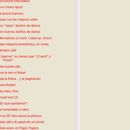
errorismo informativo
res tristes tigres
a gracia impresa
stas son las mejores webs
os "viejos" dueños de diarios
os nuevos dueños de diarios
lternativas a Crash, Catacrac, Krach
ieja máquina periodística, en venta
iempre Libé
Catacrac" es menos que "¡Crash!" y
"Krach"
nteresante sitio
ue le den el Nobel
aja la Bolsa... y la paginación
uturologías
uy bien, Ron
ctual size (2)
En qué quedamos?
a humanidad a salvo
n la SIP descubren la pólvora
uito além do papel de um jornal
éalo antes en Paper Papers