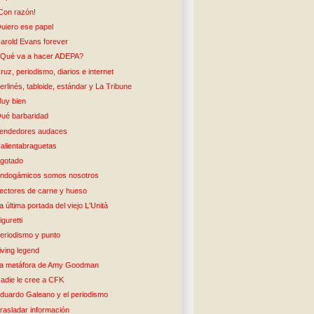
Con razón!
uiero ese papel
arold Evans forever
Qué va a hacer ADEPA?
ruz, periodismo, diarios e internet
erlinés, tabloide, estándar y La Tribune
uy bien
ué barbaridad
endedores audaces
alientabraguetas
gotado
ndogámicos somos nosotros
ectores de carne y hueso
a última portada del viejo L'Unità
iguretti
eriodismo y punto
iving legend
a metáfora de Amy Goodman
adie le cree a CFK
duardo Galeano y el periodismo
rasladar información