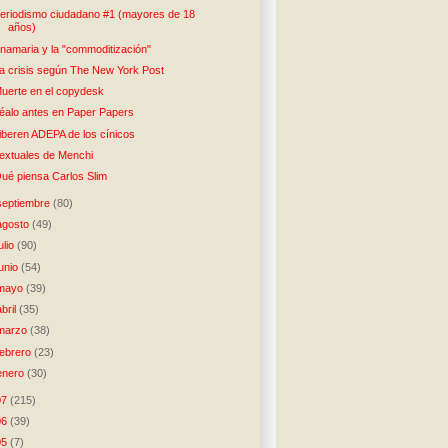
eriodismo ciudadano #1 (mayores de 18
años)
namaria y la "commoditización"
a crisis según The New York Post
uerte en el copydesk
éalo antes en Paper Papers
iberen ADEPA de los cínicos
extuales de Menchi
ué piensa Carlos Slim
septiembre
(80)
agosto
(49)
julio
(90)
junio
(54)
mayo
(39)
abril
(35)
marzo
(38)
febrero
(23)
enero
(30)
07
(215)
06
(39)
05
(7)