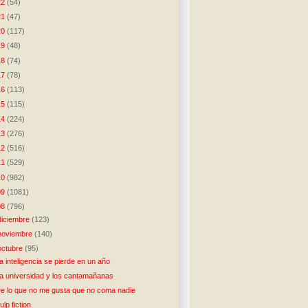
22
(54)
21
(47)
20
(117)
19
(48)
18
(74)
17
(78)
16
(113)
15
(115)
14
(224)
13
(276)
12
(516)
11
(529)
10
(982)
09
(1081)
08
(796)
diciembre
(123)
noviembre
(140)
octubre
(95)
a inteligencia se pierde en un año
a universidad y los cantamañanas
e lo que no me gusta que no coma nadie
ulp fiction