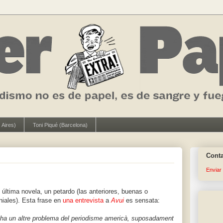
 Aires)
Toni Piqué (Barcelona)
Cont
Enviar
 última novela, un petardo (las anteriores, buenas o
niales). Esta frase en
una entrevista
a
Avui
es sensata:
 ha un altre problema del periodisme americà, suposadament