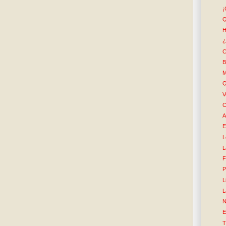
¡
Q
H
¿
C
B
M
Q
V
C
A
E
L
L
F
P
L
L
N
E
T