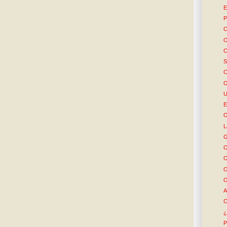
E
P
C
O
C
S
C
O
U
E
O
L
G
O
O
O
O
A
C
¿
P