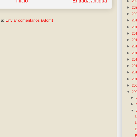
Inicio
Entrada antigua
►
20
►
20
►
20
 a:
Enviar comentarios (Atom)
►
20
►
20
►
20
►
20
►
20
►
20
►
20
►
20
►
20
►
20
►
20
▼
20
►
►
▼
L
L
D
P