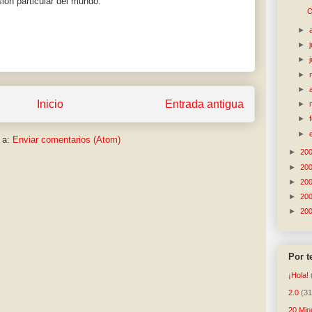
ión particular del mundo.
O
►
►
►
►
►
Inicio
Entrada antigua
►
►
►
 a:
Enviar comentarios (Atom)
►
20
►
20
►
20
►
20
►
20
Por 
¡Hola!
2.0
(31
20 Min