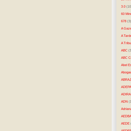
3.0
(10
60 Min
678
(3
A Gaze
A Tard
A Trib
ABC
(
ABC Co
Abel E
Aboga
ABRAJ
ADEP
ADIRA
ADN
(
Adrian
AEDB
AEDE
AEDE