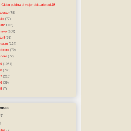
 Globo publica el mejor obituario del JB
agosto
(78)
julio
(77)
junio
(115)
mayo
(108)
abril
(89)
marzo
(124)
febrero
(70)
enero
(72)
09
(1081)
08
(796)
07
(215)
06
(39)
05
(7)
temas
(6)
)
utos
(7)