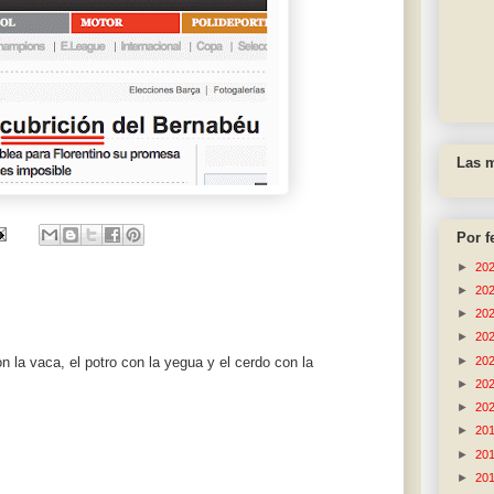
Las m
Por f
►
20
►
20
►
20
►
20
►
20
n la vaca, el potro con la yegua y el cerdo con la
►
20
►
20
►
20
►
20
►
20