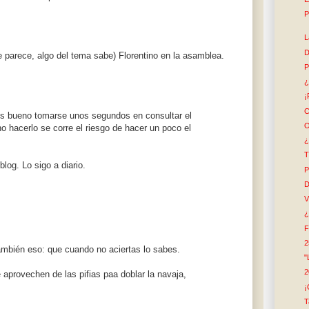
P
L
D
te parece, algo del tema sabe) Florentino en la asamblea.
P
¿
¡
C
 es bueno tomarse unos segundos en consultar el
O
o hacerlo se corre el riesgo de hacer un poco el
¿
T
log. Lo sigo a diario.
P
D
V
¿
F
2
ambién eso: que cuando no aciertas lo sabes.
"
2
 aprovechen de las pifias paa doblar la navaja,
¡
T