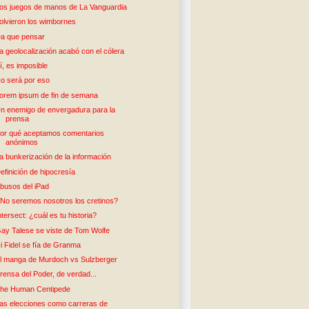
os juegos de manos de La Vanguardia
olvieron los wimbornes
a que pensar
a geolocalización acabó con el cólera
í, es imposible
o será por eso
orem ipsum de fin de semana
n enemigo de envergadura para la
prensa
or qué aceptamos comentarios
anónimos
a bunkerización de la información
efinición de hipocresía
busos del iPad
No seremos nosotros los cretinos?
ntersect: ¿cuál es tu historia?
ay Talese se viste de Tom Wolfe
i Fidel se fía de Granma
l manga de Murdoch vs Sulzberger
rensa del Poder, de verdad...
he Human Centipede
as elecciones como carreras de