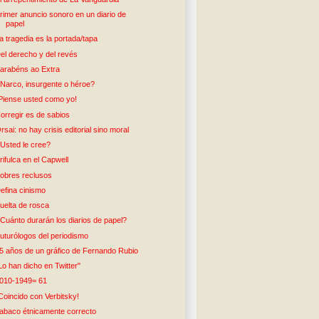
rimer anuncio sonoro en un diario de
papel
a tragedia es la portada/tapa
el derecho y del revés
arabéns ao Extra
Narco, insurgente o héroe?
Piense usted como yo!
orregir es de sabios
rsai: no hay crisis editorial sino moral
Usted le cree?
rifulca en el Capwell
obres reclusos
efina cinismo
uelta de rosca
Cuánto durarán los diarios de papel?
uturólogos del periodismo
5 años de un gráfico de Fernando Rubio
Lo han dicho en Twitter"
010-1949= 61
Coincido con Verbitsky!
abaco étnicamente correcto