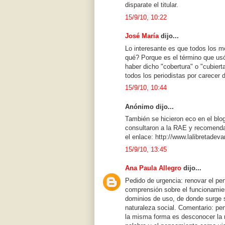
disparate el titular.
15/9/10, 10:22
José María
dijo...
Lo interesante es que todos los m
qué? Porque es el término que usó
haber dicho "cobertura" o "cubierta"
todos los periodistas por carecer
15/9/10, 10:44
Anónimo dijo...
También se hicieron eco en el blo
consultaron a la RAE y recomendar
el enlace: http://www.lalibretade
15/9/10, 13:45
Ana Paula Allegro
dijo...
Pedido de urgencia: renovar el pe
comprensión sobre el funcionamie
dominios de uso, de donde surge 
naturaleza social. Comentario: pe
la misma forma es desconocer la mo