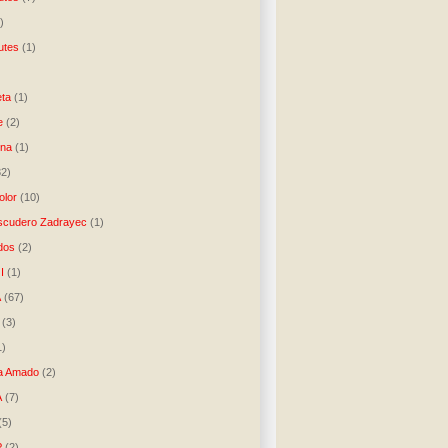
)
utes
(1)
)
ta
(1)
e
(2)
una
(1)
32)
lor
(10)
scudero Zadrayec
(1)
dos
(2)
I
(1)
A
(67)
(3)
1)
a Amado
(2)
A
(7)
(5)
P
(2)