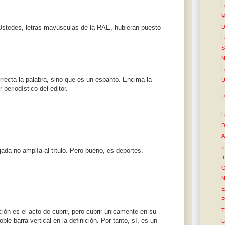
L
V
D
Ustedes, letras mayúsculas de la RAE, hubieran puesto
L
S
N
L
rrecta la palabra, sino que es un espanto. Encima la
U
r periodístico del editor.
P
L
D
A
¿
jada no amplía al título. Pero bueno, es deportes.
I
G
N
E
P
T
ión es el acto de cubrir, pero cubrir únicamente en su
ble barra vertical en la definición. Por tanto, sí, es un
L