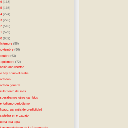
16
(113)
15
(115)
14
(224)
13
(276)
12
(516)
11
(529)
10
(982)
diciembre
(58)
noviembre
(56)
octubre
(63)
septiembre
(72)
asión con libertad
o hay como el árabe
ortadón
ortada general
itular tonto del mes
sperábamos otros cambios
eriodismo-periodismo
l pago, garantía de credibilidad
a piedra en el zapato
uena esa tapa
l arrepentimiento de La Vanguardia