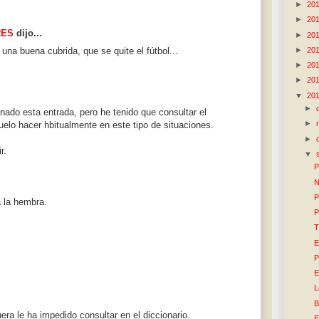
►
20
►
20
RES
dijo...
►
20
una buena cubrida, que se quite el fútbol...
►
20
►
20
►
20
▼
20
►
nado esta entrada, pero he tenido que consultar el
►
uelo hacer hbitualmente en este tipo de situaciones.
►
r.
▼
P
N
P
a la hembra.
P
T
E
P
E
L
B
era le ha impedido consultar en el diccionario.
E