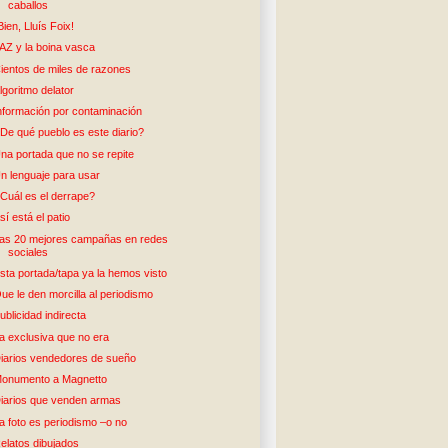
caballos
Bien, Lluís Foix!
AZ y la boina vasca
ientos de miles de razones
lgoritmo delator
nformación por contaminación
De qué pueblo es este diario?
na portada que no se repite
n lenguaje para usar
Cuál es el derrape?
sí está el patio
as 20 mejores campañas en redes
sociales
sta portada/tapa ya la hemos visto
ue le den morcilla al periodismo
ublicidad indirecta
a exclusiva que no era
iarios vendedores de sueño
onumento a Magnetto
iarios que venden armas
a foto es periodismo –o no
elatos dibujados