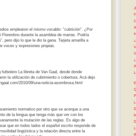
¡
F
C
A
edios emplearon el mismo vocablo: "cubrición". ¿Por
I
 Florentino durante la asamblea de marras. Podría
, pero dijo lo que le dio la gana. Tarjeta amarilla a
¿
 de voces y expresiones propias.
U
U
¿
A
g futbolero La libreta de Van Gaal, desde donde
L
on la utilización de cubrimiento o cobertura. Acá dejo
vangaal.com/2010/09/una-noticia-asombrosa.html
E
Q
P
L
nsamiento normativo por otro que se acerque a una
D
nto de la lengua que tenga más que ver con los
M
sanamente la mutación de las reglas. Es algo de
D
nsar que en todos lados el español escrito responde de
L
vilidad lingüística y la relación directa entre la
R