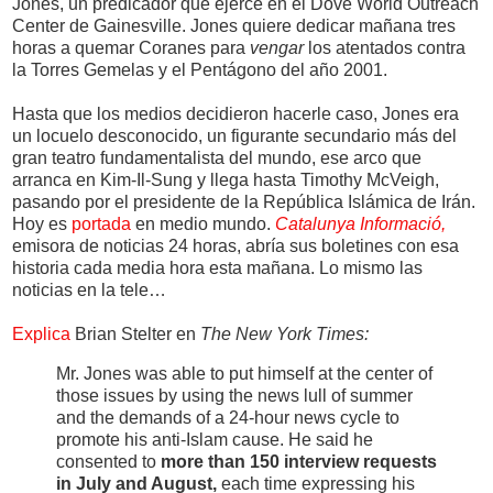
Jones, un predicador que ejerce en el Dove World Outreach
Center de Gainesville. Jones quiere dedicar mañana tres
horas a quemar Coranes para
vengar
los atentados contra
la Torres Gemelas y el Pentágono del año 2001.
Hasta que los medios decidieron hacerle caso, Jones era
un locuelo desconocido, un figurante secundario más del
gran teatro fundamentalista del mundo, ese arco que
arranca en Kim-Il-Sung y llega hasta Timothy McVeigh,
pasando por el presidente de la República Islámica de Irán.
Hoy es
portada
en medio mundo.
Catalunya Informació,
emisora de noticias 24 horas, abría sus boletines con esa
historia cada media hora esta mañana. Lo mismo las
noticias en la tele…
Explica
Brian Stelter en
The New York Times:
Mr. Jones was able to put himself at the center of
those issues by using the news lull of summer
and the demands of a 24-hour news cycle to
promote his anti-Islam cause. He said he
consented to
more than 150 interview requests
in July and August,
each time expressing his