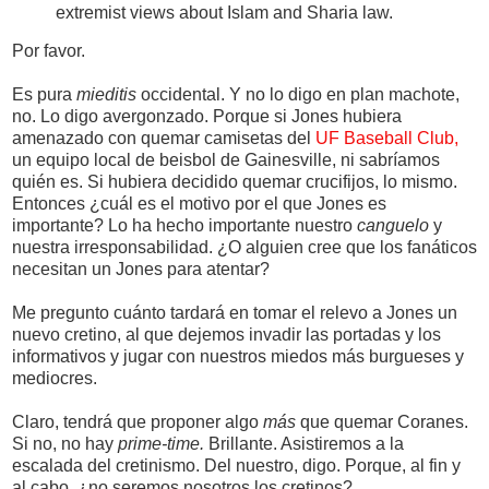
extremist views about Islam and Sharia law.
Por favor.
Es pura
mieditis
occidental. Y no lo digo en plan machote,
no. Lo digo avergonzado. Porque si Jones hubiera
amenazado con quemar camisetas del
UF Baseball Club,
un equipo local de beisbol de Gainesville, ni sabríamos
quién es. Si hubiera decidido quemar crucifijos, lo mismo.
Entonces ¿cuál es el motivo por el que Jones es
importante? Lo ha hecho importante nuestro
canguelo
y
nuestra irresponsabilidad. ¿O alguien cree que los fanáticos
necesitan un Jones para atentar?
Me pregunto cuánto tardará en tomar el relevo a Jones un
nuevo cretino, al que dejemos invadir las portadas y los
informativos y jugar con nuestros miedos más burgueses y
mediocres.
Claro, tendrá que proponer algo
más
que quemar Coranes.
Si no, no hay
prime-time.
Brillante. Asistiremos a la
escalada del cretinismo. Del nuestro, digo. Porque, al fin y
al cabo, ¿no seremos nosotros los cretinos?