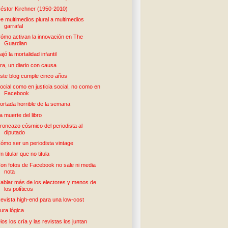
éstor Kirchner (1950-2010)
e multimedios plural a multimedios
garrafal
ómo activan la innovación en The
Guardian
ajó la mortalidad infantil
ra, un diario con causa
ste blog cumple cinco años
ocial como en justicia social, no como en
Facebook
ortada horrible de la semana
a muerte del libro
roncazo cósmico del periodista al
diputado
ómo ser un periodista vintage
n titular que no titula
on fotos de Facebook no sale ni media
nota
ablar más de los electores y menos de
los políticos
evista high-end para una low-cost
ura lógica
ios los cría y las revistas los juntan