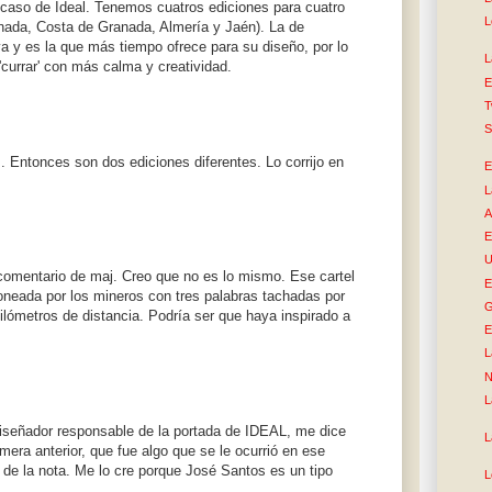
 caso de Ideal. Tenemos cuatros ediciones para cuatro
L
nada, Costa de Granada, Almería y Jaén). La de
iva y es la que más tiempo ofrece para su diseño, por lo
L
'currar' con más calma y creatividad.
E
T
S
Entonces son dos ediciones diferentes. Lo corrijo en
E
L
A
E
U
 comentario de maj. Creo que no es lo mismo. Ese cartel
E
roneada por los mineros con tres palabras tachadas por
G
kilómetros de distancia. Podría ser que haya inspirado a
E
L
N
L
diseñador responsable de la portada de IDEAL, me dice
L
imera anterior, que fue algo que se le ocurrió en ese
de la nota. Me lo cre porque José Santos es un tipo
L