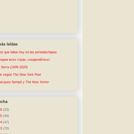
ás leídas
tos que faltan hoy en las portadas/tapas
арии всех стран, соединяйтесь!
o Serra (1939-2020)
sis según
The New York Post
Jacques Sempé y
The New Yorker
echa
26
(23)
25
(44)
24
(47)
23
(70)