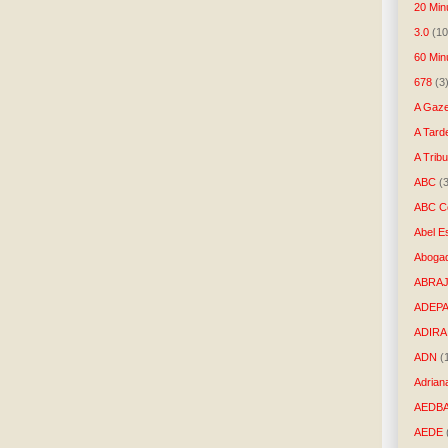
20 Min
3.0
(10
60 Min
678
(3
A Gaze
A Tard
A Trib
ABC
(
ABC Co
Abel E
Aboga
ABRAJ
ADEP
ADIRA
ADN
(
Adrian
AEDB
AEDE