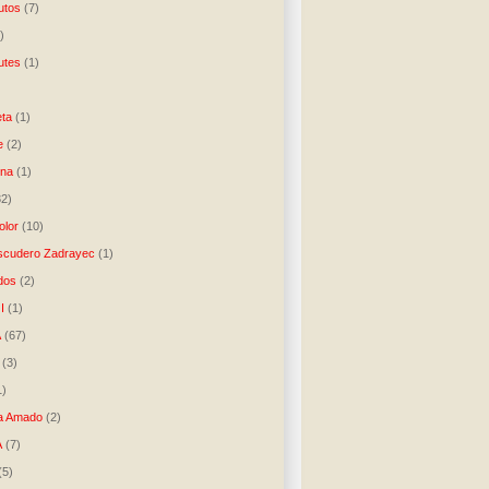
utos
(7)
)
utes
(1)
)
ta
(1)
e
(2)
una
(1)
32)
lor
(10)
scudero Zadrayec
(1)
dos
(2)
I
(1)
A
(67)
(3)
1)
a Amado
(2)
A
(7)
(5)