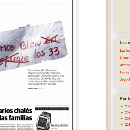
Las m
Las fo
Пролет
Alfred
La cri
Jean-
Por f
►
20
►
20
►
20
►
20