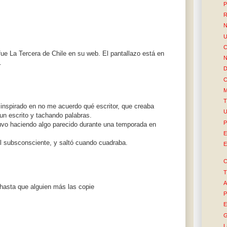
P
R
N
U
C
fue La Tercera de Chile en su web. El pantallazo está en
N
.
D
C
M
T
inspirado en no me acuerdo qué escritor, que creaba
U
n escrito y tachando palabras.
P
tuvo haciendo algo parecido durante una temporada en
E
el subsconsciente, y saltó cuando cuadraba.
E
C
T
A
 hasta que alguien más las copie
P
E
G
L