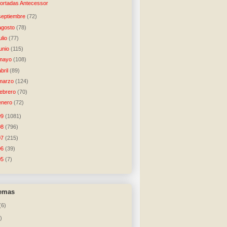
ortadas Antecessor
septiembre
(72)
agosto
(78)
julio
(77)
junio
(115)
mayo
(108)
abril
(89)
marzo
(124)
febrero
(70)
enero
(72)
09
(1081)
08
(796)
07
(215)
06
(39)
05
(7)
temas
(6)
)