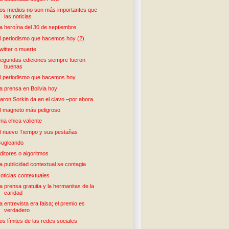
os medios no son más importantes que
las noticias
a heroína del 30 de septiembre
l periodismo que hacemos hoy (2)
witter o muerte
egundas ediciones siempre fueron
buenas
l periodismo que hacemos hoy
a prensa en Bolivia hoy
aron Sorkin da en el clavo –por ahora
l magneto más peligroso
na chica valiente
l nuevo Tiempo y sus pestañas
ugleando
ditores o algoritmos
a publicidad contextual se contagia
oticias contextuales
a prensa gratuita y la hermanitas de la
caridad
a entrevista era falsa; el premio es
verdadero
os límites de las redes sociales