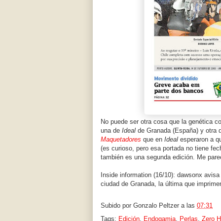
No puede ser otra cosa que la genética c
una de
Ideal
de Granada (España) y otra
Maquetadores
que en
Ideal
esperaron a qu
(es curioso, pero esa portada no tiene fe
también es una segunda edición. Me pare
Inside information (16/10): dawsonx avis
ciudad de Granada, la última que imprimen
Subido por
Gonzalo Peltzer
a las
07:31
Tags:
Edición
,
Endogamia
,
Perlas
,
Zero H