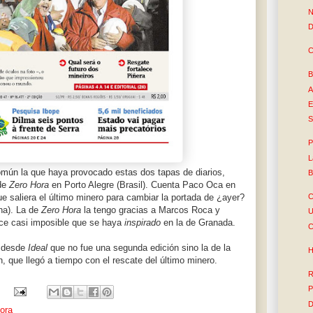
N
D
C
B
A
E
S
P
L
omún la que haya provocado estas dos tapas de diarios,
B
 de
Zero Hora
en Porto Alegre (Brasil). Cuenta Paco Oca en
C
e saliera el último minero para cambiar la portada de ¿ayer?
cha). La de
Zero Hora
la tengo gracias a Marcos Roca y
U
ce casi imposible que se haya
inspirado
en la de Granada.
C
a desde
Ideal
que no fue una segunda edición sino la de la
H
, que llegó a tiempo con el rescate del último minero.
R
P
D
ora