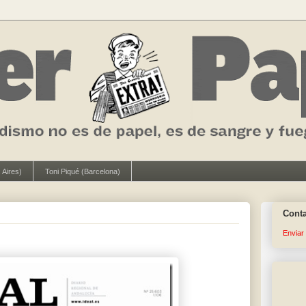
 Aires)
Toni Piqué (Barcelona)
Cont
Enviar