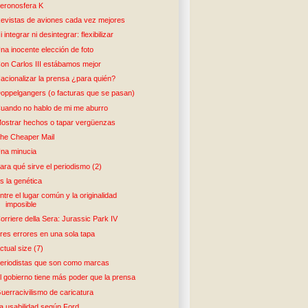
eronosfera K
evistas de aviones cada vez mejores
i integrar ni desintegrar: flexibilizar
na inocente elección de foto
on Carlos III estábamos mejor
acionalizar la prensa ¿para quién?
oppelgangers (o facturas que se pasan)
uando no hablo de mi me aburro
ostrar hechos o tapar vergüenzas
he Cheaper Mail
na minucia
ara qué sirve el periodismo (2)
s la genética
ntre el lugar común y la originalidad
imposible
orriere della Sera: Jurassic Park IV
res errores en una sola tapa
ctual size (7)
eriodistas que son como marcas
l gobierno tiene más poder que la prensa
uerracivilismo de caricatura
a usabilidad según Ford