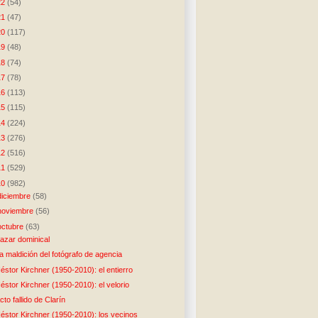
22
(54)
21
(47)
20
(117)
19
(48)
18
(74)
17
(78)
16
(113)
15
(115)
14
(224)
13
(276)
12
(516)
11
(529)
10
(982)
diciembre
(58)
noviembre
(56)
octubre
(63)
azar dominical
a maldición del fotógrafo de agencia
éstor Kirchner (1950-2010): el entierro
éstor Kirchner (1950-2010): el velorio
cto fallido de Clarín
éstor Kirchner (1950-2010): los vecinos