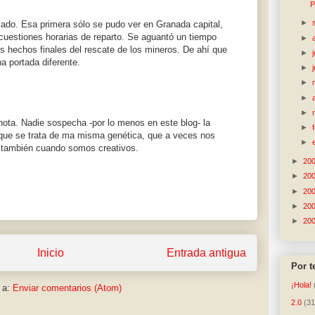
P
►
ado. Esa primera sólo se pudo ver en Granada capital,
r cuestiones horarias de reparto. Se aguantó un tiempo
►
os hechos finales del rescate de los mineros. De ahí que
►
na portada diferente.
►
►
►
►
ota. Nadie sospecha -por lo menos en este blog- la
►
o que se trata de ma misma genética, que a veces nos
►
 también cuando somos creativos.
►
20
►
20
►
20
►
20
►
20
Inicio
Entrada antigua
Por 
¡Hola!
 a:
Enviar comentarios (Atom)
2.0
(31