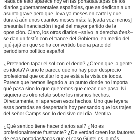
Nada de esto aparece hoy en las portadas/tapas de los
diarios gubernamentales españoles, que se dedican a un
asunto grave pero que lleva ya meses en cartel y que
durará aún unos cuantos meses más: la [cada vez menos]
presunta financiación ilegal del mayor partido de la
oposición. Claro, los otros diarios –salvo la derecha
freak
–
se dan un festín con el trance del Gobierno, en medio del
jujú-jajá en que se ha convertido buena parte del
periodismo político español.
¿Pretenden tapar el sol con el dedo? ¿Creen que la gente
es idiota? A uno le parece que no hay peor desprecio
profesional que ocultar lo que está a la vista de todos.
Parece que hemos llegado a un punto donde no importa
qué pasa sino lo que queremos que crean que pasa. Ni
siquiera es otro relato sobre los mismos hechos.
Directamente, ni aparecen esos hechos. Uno que leyera
esas portadas se despertaría hoy pensando que los trajes
del señor Camps son lo decisivo del día. Mentira.
¿Qué sentido tiene hacer diarios así? ¿No es
profesionalmente frustrante? ¿De verdad creen los fautores
de esas portadas/tapas que el caso Gürtel es lo más