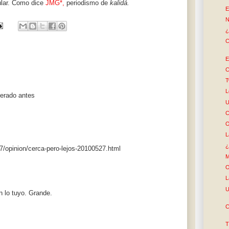
tular. Como dice
JMG*,
periodismo de
kalidá.
E
N
¿
C
E
C
T
L
terado antes
U
C
O
L
¿
7/opinion/cerca-pero-lejos-20100527.html
M
O
L
U
n lo tuyo. Grande.
C
T