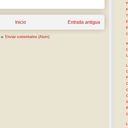
P
P
T
E
Inicio
Entrada antigua
E
C
 a:
Enviar comentarios (Atom)
N
C
L
L
C
P
C
C
C
S
R
O
L