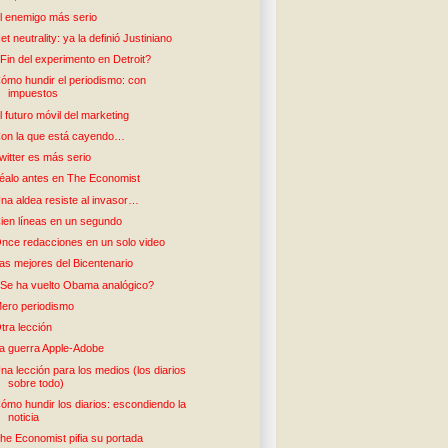
l enemigo más serio
et neutrality: ya la definió Justiniano
Fin del experimento en Detroit?
ómo hundir el periodismo: con
impuestos
l futuro móvil del marketing
on la que está cayendo…
witter es más serio
éalo antes en The Economist
na aldea resiste al invasor…
ien líneas en un segundo
nce redacciones en un solo video
as mejores del Bicentenario
Se ha vuelto Obama analógico?
ero periodismo
tra lección
a guerra Apple-Adobe
na lección para los medios (los diarios
sobre todo)
ómo hundir los diarios: escondiendo la
noticia
he Economist pifia su portada