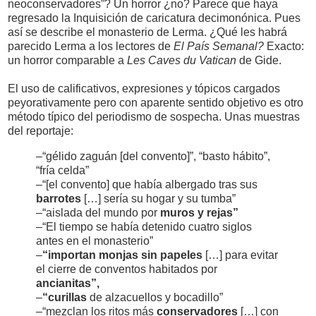
neoconservadores”? Un horror ¿no? Parece que haya
regresado la Inquisición de caricatura decimonónica. Pues
así se describe el monasterio de Lerma. ¿Qué les habrá
parecido Lerma a los lectores de
El País Semanal?
Exacto:
un horror comparable a
Les Caves du Vatican
de Gide.
El uso de calificativos, expresiones y tópicos cargados
peyorativamente pero con aparente sentido objetivo es otro
método típico del periodismo de sospecha. Unas muestras
del reportaje:
–“gélido zaguán [del convento]”, “basto hábito”,
“fría celda”
–“[el convento] que había albergado tras sus
barrotes
[…] sería su hogar y su tumba”
–“aislada del mundo por
muros y rejas”
–“El tiempo se había detenido cuatro siglos
antes en el monasterio”
–
“importan monjas sin papeles
[…] para evitar
el cierre de conventos habitados por
ancianitas”,
–
“curillas
de alzacuellos y bocadillo”
–“mezclan los ritos más
conservadores
[…] con