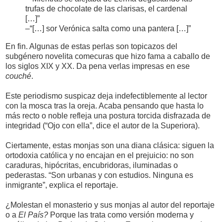
trufas de chocolate de las clarisas, el cardenal
[…]”
–“[…] sor Verónica salta como una pantera […]”
En fin. Algunas de estas perlas son topicazos del
subgénero novelita comecuras que hizo fama a caballo de
los siglos XIX y XX. Da pena verlas impresas en ese
couché
.
Este periodismo suspicaz deja indefectiblemente al lector
con la mosca tras la oreja. Acaba pensando que hasta lo
más recto o noble refleja una postura torcida disfrazada de
integridad (“Ojo con ella”, dice el autor de la Superiora).
Ciertamente, estas monjas son una diana clásica: siguen la
ortodoxia católica y no encajan en el prejuicio: no son
caraduras, hipócritas, encubridoras, iluminadas o
pederastas. “Son urbanas y con estudios. Ninguna es
inmigrante”, explica el reportaje.
¿Molestan el monasterio y sus monjas al autor del reportaje
o a
El País?
Porque las trata como versión moderna y