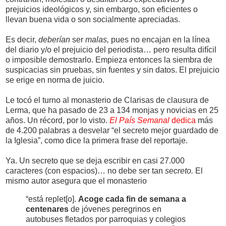
prejuicios ideológicos y, sin embargo, son eficientes o
llevan buena vida o son socialmente apreciadas.
Es decir,
deberían
ser
malas,
pues no encajan en la línea
del diario y/o el prejuicio del periodista… pero resulta difícil
o imposible demostrarlo. Empieza entonces la siembra de
suspicacias sin pruebas, sin fuentes y sin datos. El prejuicio
se erige en norma de juicio.
Le tocó el turno al monasterio de Clarisas de clausura de
Lerma, que ha pasado de 23 a 134 monjas y novicias en 25
años. Un récord, por lo visto.
El País Semanal
dedica
más
de 4.200 palabras a desvelar “el secreto mejor guardado de
la Iglesia”, como dice la primera frase del reportaje.
Ya. Un secreto que se deja escribir en casi 27.000
caracteres (con espacios)… no debe ser tan
secreto.
El
mismo autor asegura que el monasterio
“está replet[o].
Acoge cada fin de semana a
centenares
de jóvenes peregrinos en
autobuses fletados por parroquias y colegios