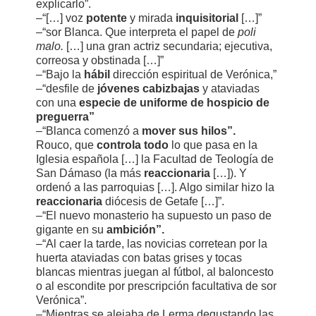
explicarlo”.
–“[…] voz
potente
y mirada
inquisitorial
[…]”
–“sor Blanca. Que interpreta el papel de
poli
malo.
[…] una gran actriz secundaria; ejecutiva,
correosa y obstinada […]”
–“Bajo la
hábil
dirección espiritual de Verónica,”
–“desfile de
jóvenes cabizbajas
y ataviadas
con una
especie de uniforme de hospicio de
preguerra”
–“Blanca comenzó a
mover sus hilos”.
Rouco, que
controla todo
lo que pasa en la
Iglesia española […] la Facultad de Teología de
San Dámaso (la más
reaccionaria
[…]). Y
ordenó a las parroquias […]. Algo similar hizo la
reaccionaria
diócesis de Getafe […]”.
–“El nuevo monasterio ha supuesto un paso de
gigante en su
ambición”.
–“Al caer la tarde, las novicias corretean por la
huerta ataviadas con batas grises y tocas
blancas mientras juegan al fútbol, al baloncesto
o al escondite por prescripción facultativa de sor
Verónica”.
–“Mientras se alejaba de Lerma degustando las