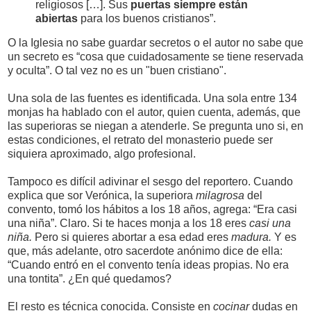
religiosos […]. Sus
puertas siempre están
abiertas
para los buenos cristianos”.
O la Iglesia no sabe guardar secretos o el autor no sabe que
un secreto es “cosa que cuidadosamente se tiene reservada
y oculta”. O tal vez no es un "buen cristiano".
Una sola de las fuentes es identificada. Una sola entre 134
monjas ha hablado con el autor, quien cuenta, además, que
las superioras se niegan a atenderle. Se pregunta uno si, en
estas condiciones, el retrato del monasterio puede ser
siquiera aproximado, algo profesional.
Tampoco es difícil adivinar el sesgo del reportero. Cuando
explica que sor Verónica, la superiora
milagrosa
del
convento, tomó los hábitos a los 18 años, agrega: “Era casi
una niña”. Claro. Si te haces monja a los 18 eres
casi una
niña.
Pero si quieres abortar a esa edad eres
madura.
Y es
que, más adelante, otro sacerdote anónimo dice de ella:
“Cuando entró en el convento tenía ideas propias. No era
una tontita”. ¿En qué quedamos?
El resto es técnica conocida. Consiste en
cocinar
dudas en