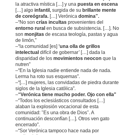
la atractiva mística […] y una
puesta en escena
[…] algo
infantil,
surgida de su
brillante mente
de coreógrafa.
[…] Verónica
domina”.
–“No son
crías incultas
provenientes del
entorno rural
en busca de subsistencia. […]. No
son
monjitas
de escasa teología, pastas y agua
de limón,”
–“la comunidad [es]
‘una olla de grillos
intelectual
difícil de gobernar’ […] dada la
disparidad de los
movimientos neocon
que la
nutren”
–“En la Iglesia nadie entiende nada de nada.
Lerma ha roto sus esquemas”.
–“[…] mujeres, las convidadas de piedra durante
siglos de la Iglesia católica”.
–
“Verónica tiene mucho poder. Ojo con ella"
–“Todos los eclesiásticos consultados […]
alaban la explosión vocacional de esta
comunidad: "Es una obra de Dios". A
continuación desconfían […]. Otros ven gato
encerrado”.
–“Sor Verónica tampoco hace nada por