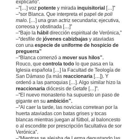
explicarlo”.
–“[…] voz
potente
y mirada
inquisitorial
[…]”
–“sor Blanca. Que interpreta el papel de
poli
malo.
[…] una gran actriz secundaria; ejecutiva,
correosa y obstinada […]”
–“Bajo la
hábil
dirección espiritual de Verónica,”
–“desfile de
jóvenes cabizbajas
y ataviadas
con una
especie de uniforme de hospicio de
preguerra”
–“Blanca comenzó a
mover sus hilos”.
Rouco, que
controla todo
lo que pasa en la
Iglesia española […] la Facultad de Teología de
San Dámaso (la más
reaccionaria
[…]). Y
ordenó a las parroquias […]. Algo similar hizo la
reaccionaria
diócesis de Getafe […]”.
–“El nuevo monasterio ha supuesto un paso de
gigante en su
ambición”.
–“Al caer la tarde, las novicias corretean por la
huerta ataviadas con batas grises y tocas
blancas mientras juegan al fútbol, al baloncesto
o al escondite por prescripción facultativa de sor
Verónica”.
–“Mientras se alejaba de Lerma degustando las