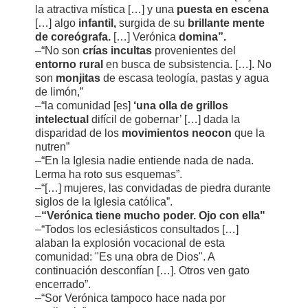
la atractiva mística […] y una
puesta en escena
[…] algo
infantil,
surgida de su
brillante mente
de coreógrafa.
[…] Verónica
domina”.
–“No son
crías incultas
provenientes del
entorno rural
en busca de subsistencia. […]. No
son
monjitas
de escasa teología, pastas y agua
de limón,”
–“la comunidad [es]
‘una olla de grillos
intelectual
difícil de gobernar’ […] dada la
disparidad de los
movimientos neocon
que la
nutren”
–“En la Iglesia nadie entiende nada de nada.
Lerma ha roto sus esquemas”.
–“[…] mujeres, las convidadas de piedra durante
siglos de la Iglesia católica”.
–
“Verónica tiene mucho poder. Ojo con ella"
–“Todos los eclesiásticos consultados […]
alaban la explosión vocacional de esta
comunidad: "Es una obra de Dios". A
continuación desconfían […]. Otros ven gato
encerrado”.
–“Sor Verónica tampoco hace nada por