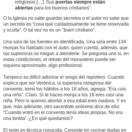
religiosos […]. Sus
puertas siempre están
abiertas
para los buenos cristianos”.
O la Iglesia no sabe guardar secretos o el autor no sabe que
un secreto es “cosa que cuidadosamente se tiene reservada
y oculta”. O tal vez no es un "buen cristiano".
Una sola de las fuentes es identificada. Una sola entre 134
monjas ha hablado con el autor, quien cuenta, además, que
las superioras se niegan a atenderle. Se pregunta uno si, en
estas condiciones, el retrato del monasterio puede ser
siquiera aproximado, algo profesional.
Tampoco es difícil adivinar el sesgo del reportero. Cuando
explica que sor Verónica, la superiora
milagrosa
del
convento, tomó los hábitos a los 18 años, agrega: “Era casi
una niña”. Claro. Si te haces monja a los 18 eres
casi una
niña.
Pero si quieres abortar a esa edad eres
madura.
Y es
que, más adelante, otro sacerdote anónimo dice de ella:
“Cuando entró en el convento tenía ideas propias. No era
una tontita”. ¿En qué quedamos?
El resto es técnica conocida. Consiste en
cocinar
dudas en