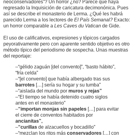
neoconservadores”? Un horror ¿no? Parece que haya
regresado la Inquisición de caricatura decimonónica. Pues
así se describe el monasterio de Lerma. ¿Qué les habrá
parecido Lerma a los lectores de
El País Semanal?
Exacto:
un horror comparable a
Les Caves du Vatican
de Gide.
El uso de calificativos, expresiones y tópicos cargados
peyorativamente pero con aparente sentido objetivo es otro
método típico del periodismo de sospecha. Unas muestras
del reportaje:
–“gélido zaguán [del convento]”, “basto hábito”,
“fría celda”
–“[el convento] que había albergado tras sus
barrotes
[…] sería su hogar y su tumba”
–“aislada del mundo por
muros y rejas”
–“El tiempo se había detenido cuatro siglos
antes en el monasterio”
–
“importan monjas sin papeles
[…] para evitar
el cierre de conventos habitados por
ancianitas”,
–
“curillas
de alzacuellos y bocadillo”
–“mezclan los ritos más
conservadores
[…] con