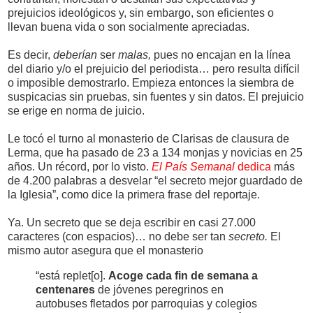
prejuicios ideológicos y, sin embargo, son eficientes o
llevan buena vida o son socialmente apreciadas.
Es decir,
deberían
ser
malas,
pues no encajan en la línea
del diario y/o el prejuicio del periodista… pero resulta difícil
o imposible demostrarlo. Empieza entonces la siembra de
suspicacias sin pruebas, sin fuentes y sin datos. El prejuicio
se erige en norma de juicio.
Le tocó el turno al monasterio de Clarisas de clausura de
Lerma, que ha pasado de 23 a 134 monjas y novicias en 25
años. Un récord, por lo visto.
El País Semanal
dedica
más
de 4.200 palabras a desvelar “el secreto mejor guardado de
la Iglesia”, como dice la primera frase del reportaje.
Ya. Un secreto que se deja escribir en casi 27.000
caracteres (con espacios)… no debe ser tan
secreto.
El
mismo autor asegura que el monasterio
“está replet[o].
Acoge cada fin de semana a
centenares
de jóvenes peregrinos en
autobuses fletados por parroquias y colegios