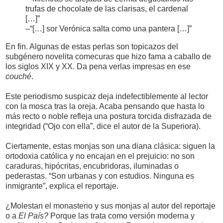
trufas de chocolate de las clarisas, el cardenal
[…]”
–“[…] sor Verónica salta como una pantera […]”
En fin. Algunas de estas perlas son topicazos del
subgénero novelita comecuras que hizo fama a caballo de
los siglos XIX y XX. Da pena verlas impresas en ese
couché
.
Este periodismo suspicaz deja indefectiblemente al lector
con la mosca tras la oreja. Acaba pensando que hasta lo
más recto o noble refleja una postura torcida disfrazada de
integridad (“Ojo con ella”, dice el autor de la Superiora).
Ciertamente, estas monjas son una diana clásica: siguen la
ortodoxia católica y no encajan en el prejuicio: no son
caraduras, hipócritas, encubridoras, iluminadas o
pederastas. “Son urbanas y con estudios. Ninguna es
inmigrante”, explica el reportaje.
¿Molestan el monasterio y sus monjas al autor del reportaje
o a
El País?
Porque las trata como versión moderna y