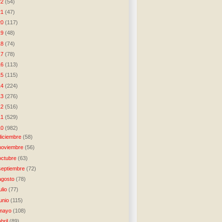
22
(54)
21
(47)
20
(117)
19
(48)
18
(74)
17
(78)
16
(113)
15
(115)
14
(224)
13
(276)
12
(516)
11
(529)
10
(982)
diciembre
(58)
noviembre
(56)
octubre
(63)
septiembre
(72)
agosto
(78)
julio
(77)
junio
(115)
mayo
(108)
abril
(89)