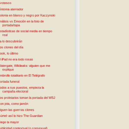
rotesco
íntoma aterrador
olonia en blanco y negro por Kaczynski
nálisis vs Emoción en la foto de
portada/tapa
stadísticas de social media en tiempo
real
a lo descubrirán
os clones del día
ook, lo último
l iPad no era todo rosas
atergate, Wikileaks: alguien que me
explique
mbrollo totalitario en El Telégrafo
ortada funeral
odos a sus puestos, empieza la
campaña electoral
os proletarios toman la portada del WSJ
on jota, como jamón
iguen las guerras clones
ürtel: así lo hizo The Guardian
iego la mayor
ublicidad contextual (o consexual)