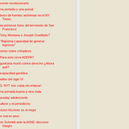
nvento revolucionario
na portada y una postal
buso de fuentes anónimas en el NY
Times
as primeras fotos del terremoto de San
Francisco
Tony Montana o Joseph Goebbels?
: "Bajísima capacidad de generar
ingresos"
omos todos cómplices
Para esto sirve ADEPA?
gunkaria murió contra derecho ¿Ahora
qué?
ncapacidad genética
witter del siglo VI
EL NYT nos copia sin enlazar!
na portada buena y otra mala
araday adolescente
ulitzer y el periodismo
éstor Kirchner es el mejor
e mal en peor
ric Schmidt ante la ASNE: discurso
íntegro