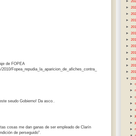
►
20
►
20
►
20
►
20
►
20
►
20
►
20
►
20
►
20
►
20
saje de FOPEA
►
20
s/2010/Fopea_repudia_la_aparicion_de_afiches_contra_
►
20
▼
20
►
►
►
este seudo Gobierno! Da asco..
►
►
►
►
estas cosas me dan ganas de ser empleado de Clarín
►
ondición de perseguido".
▼