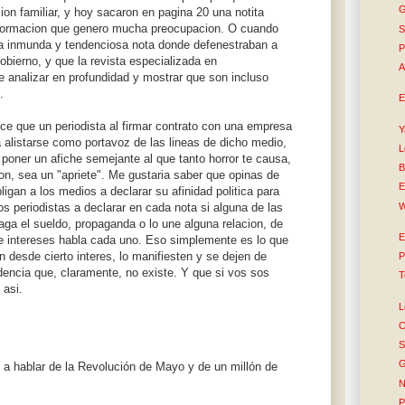
G
on familiar, y hoy sacaron en pagina 20 una notita
nformacion que genero mucha preocupacion. O cuando
S
la inmunda y tendenciosa nota donde defenestraban a
P
gobierno, y que la revista especializada en
A
 analizar en profundidad y mostrar que son incluso
.
E
ice que un periodista al firmar contrato con una empresa
Y
a alistarse como portavoz de las lineas de dicho medio,
L
 poner un afiche semejante al que tanto horror te causa,
B
on, sea un "apriete". Me gustaria saber que opinas de
E
igan a los medios a declarar su afinidad politica para
W
s periodistas a declarar en cada nota si alguna de las
aga el sueldo, propaganda o lo une alguna relacion, de
E
 intereses habla cada uno. Eso simplemente es lo que
n desde cierto interes, lo manifiesten y se dejen de
P
encia que, claramente, no existe. Y que si vos sos
T
 asi.
L
C
S
G
 a hablar de la Revolución de Mayo y de un millón de
N
P