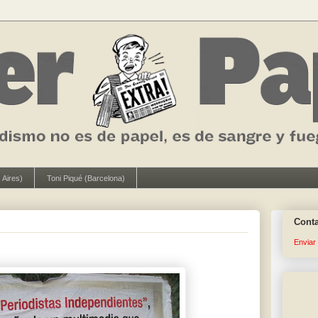
 Aires)
Toni Piqué (Barcelona)
Cont
Enviar