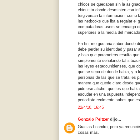
chicos se quedaban sin la asignaci
chiquitita donde desminten esa i
tergiversan la informacion, como 
las netbooks que iba a regalar el 
computadoras users se encarga de
superiores a la media del mercado
En fin, me gustaria saber donde d
debe perder su identidad y pasar 
y bajo que parametros resulta que
simplemente señalando tal situaci
las leyes estadounidenses, que obl
que se sepa de donde habla, y a lo
personas de las que se trata les p
manera que quede claro desde que
pide ese afiche: que los que habla
escudar en una supuesta independ
periodista realmente sabes que es
22/4/10, 16:45
Gonzalo Peltzer
dijo...
Gracias Leandro, pero ya renuncié
cosas más.