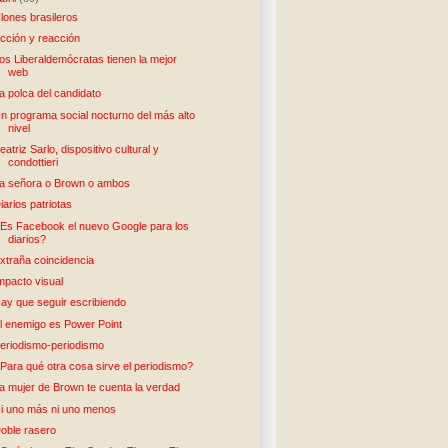
lones brasileros
cción y reacción
os Liberaldemócratas tienen la mejor
web
a polca del candidato
n programa social nocturno del más alto
nivel
eatriz Sarlo, dispositivo cultural y
condottieri
a señora o Brown o ambos
iarios patriotas
Es Facebook el nuevo Google para los
diarios?
xtraña coincidencia
mpacto visual
ay que seguir escribiendo
l enemigo es Power Point
eriodismo-periodismo
Para qué otra cosa sirve el periodismo?
a mujer de Brown te cuenta la verdad
i uno más ni uno menos
oble rasero