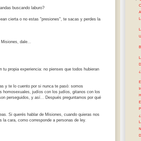
C
o andas buscando laburo?
A
L
ean cierta o no estas "presiones", te sacas y perdes la
L
U
 Misiones, dale...
B
L
D
n tu propia experiencia: no pienses que todos hubieran
¿
E
tas y te lo cuento por si nunca te pasó: somos
I
 homosexuales, judíos con los judíos, gitanos con los
H
 son perseguidos, y así... Después preguntamos por qué
E
P
 leas. Si querés hablar de Misiones, cuando quieras nos
¿
 la cara, como corresponde a personas de ley.
L
N
D