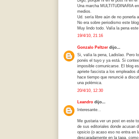
Digo, porque ni en el post ni en el 
Una marcha MULTITUDINARIA en f
medios.
Ud. sería libre aún de no ponerla 
No era sobre periodismo este blog
Muy lindo todo. Valía la pena est
19/4/10, 21:16
Gonzalo Peltzer
dijo...
Si, valía la pena, Ladislao. Pero l
ponés el tuyo y ya está. Si conte
imposible comunicarse. El blog es
apriete fascista a los empleados d
hace tiempo que renuncié a discut
una polémica.
20/4/10, 12:30
Leandro
dijo...
Interesante...
Me gustaria ver un post en este 
de sus editoriales donde acusan de
opsicio (o acaso eso no entra en l
descaradamente en la tapa, como 