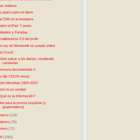
ax mafiosa
o quiero para mi diario
a CNN en la tostadora
obre el iPad. Y punto
ebedev y Faraday
l talibanismo 3.0 del profe
a Ley de Montanelli se cumple online
ia Crucis
ómo salvar a los diarios: vendiendo
camisetas
ensura documentada 3
o dije CDLVII veces
ohn Monahan 1954-2010
sto no es verdad
Qué es la Información?
dea para la prensa española (y
guatemalteca)
marzo
(124)
febrero
(70)
enero
(72)
09
(1081)