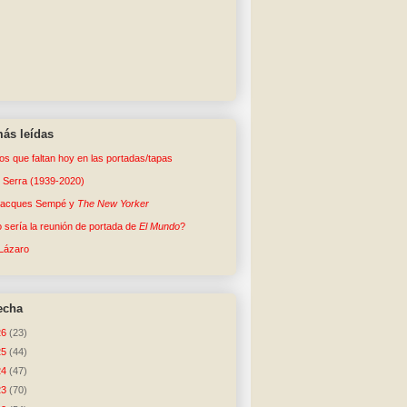
ás leídas
tos que faltan hoy en las portadas/tapas
o Serra (1939-2020)
Jacques Sempé y
The New Yorker
sería la reunión de portada de
El Mundo
?
Lázaro
echa
26
(23)
25
(44)
24
(47)
23
(70)