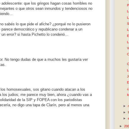
 adolescente: que los gringos hagan cosas horribles no
P
semejantes o que otros sean inmundos y tendenciosos no
L
uiendo...
L
S
 sabés lo que pide el afiche? ¿porqué no lo pusieron
te parece democrático y republicano condenar a un
L
 un error? si hasta Pichetto lo condenó...
E
L
V
C
or. No tengo dudas de que a muchos les gustaría ver
C
tas.
L
J
E
¿
los homosexuales, sos gitano cuando atacan a los
a los judios; me parece muy bien, ahora ¿cuando vas a
I
olidaridad de la SIP y FOPEA con los pariodistas
ería, no digo una tapa de Clarín, pero al menos una
►
►
►
►
20