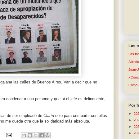
Las m
Las fo
Alfred
Jean-
¿Cómo 
galana las calles de Buenos Aires. Van a decir que no
Como 
ra condenar a una persona y que si el jefe es delincuente,
Por f
►
20
nas de ser empleado de
Clarín
solo para compartir con ellos
►
20
no me queda otra que la solidaridad más absoluta.
►
20
►
20