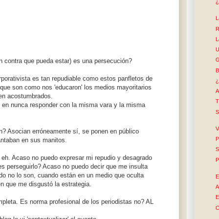
¿
L
R
L
U
G
n contra que pueda estar) es una persecución?
B
porativista es tan repudiable como estos panfletos de
¿
 que son como nos 'educaron' los medios mayoritarios
A
nen acostumbrados.
T
 en nunca responder con la misma vara y la misma
S
V
n? Asocian erróneamente sí, se ponen en público
P
antaban en sus manitos.
S
a eh. Acaso no puedo expresar mi repudio y desagrado
P
 es perseguirlo? Acaso no puedo decir que me insulta
do no lo son, cuando están en un medio que oculta
E
n que me disgustó la estrategia.
A
E
mpleta. Es norma profesional de los periodistas no? AL
C