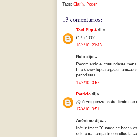
Tags:
Clarín
,
Poder
13 comentarios:
Toni Piqué
dijo...
GP +1.000
16/4/10, 20:43
Rulo dijo...
Recomiendo el contundente men
http://www.fopea.org/Comunicado
periodistas
17/4/10, 0:57
Patricia
dijo...
¡Qué vergüenza hasta dónde cae 
17/4/10, 9:51
Anónimo dijo...
Infeliz frase: "Cuando se hacen 
solo para compartir con ellos la c