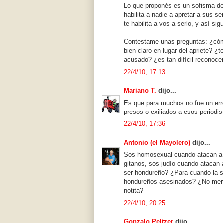
Lo que proponés es un sofisma de
habilita a nadie a apretar a sus 
te habilita a vos a serlo, y así sig
Contestame unas preguntas: ¿cómo
bien claro en lugar del apriete? ¿
acusado? ¿es tan difícil reconocer
22/4/10, 17:13
Mariano T.
dijo...
Es que para muchos no fue un err
presos o exiliados a esos periodis
22/4/10, 17:36
Antonio (el Mayolero)
dijo...
Sos homosexual cuando atacan a 
gitanos, sos judío cuando atacan 
ser hondureño? ¿Para cuando la s
hondureños asesinados? ¿No merec
notita?
22/4/10, 20:25
Gonzalo Peltzer
dijo...