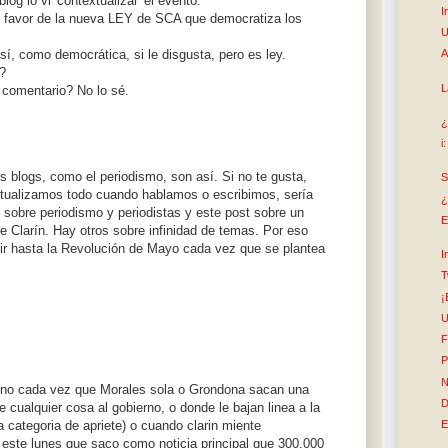
blog lo vi 'contextualizar' el evento.
I
avor de la nueva LEY de SCA que democratiza los
U
así, como democrática, si le disgusta, pero es ley.
A
?
L
e comentario? No lo sé.
¿
i
os blogs, como el periodismo, son así. Si no te gusta,
S
xtualizamos todo cuando hablamos o escribimos, sería
¿
 sobre periodismo y periodistas y este post sobre un
E
e Clarín. Hay otros sobre infinidad de temas. Por eso
ir hasta la Revolución de Mayo cada vez que se plantea
I
T
¡
U
F
P
N
tono cada vez que Morales sola o Grondona sacan una
D
 cualquier cosa al gobierno, o donde le bajan linea a la
a categoria de apriete) o cuando clarin miente
E
este lunes que saco como noticia principal que 300.000