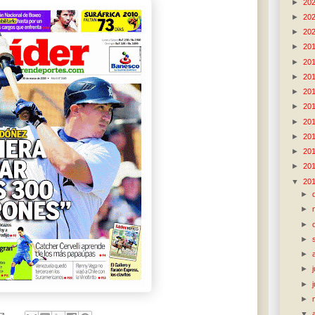
►
20
►
20
►
20
►
20
►
20
►
20
►
20
►
20
►
20
►
20
►
20
►
20
▼
20
►
►
►
►
►
►
►
►
▼