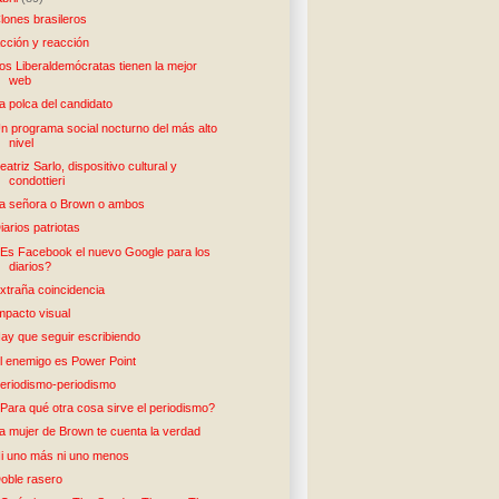
lones brasileros
cción y reacción
os Liberaldemócratas tienen la mejor
web
a polca del candidato
n programa social nocturno del más alto
nivel
eatriz Sarlo, dispositivo cultural y
condottieri
a señora o Brown o ambos
iarios patriotas
Es Facebook el nuevo Google para los
diarios?
xtraña coincidencia
mpacto visual
ay que seguir escribiendo
l enemigo es Power Point
eriodismo-periodismo
Para qué otra cosa sirve el periodismo?
a mujer de Brown te cuenta la verdad
i uno más ni uno menos
oble rasero