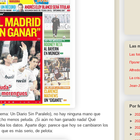
Las m
Las fo
Пролет
Alfred
La cri
Jean-
Por f
lema: Un Diario Sin Paralelo), no hay ninguna mano que
►
20
mucho menos peluda. ¡Si aún no han ganado nada! Qué
►
20
a los datos. Aparte digo: parece que hoy se cambiaron los
►
20
,
que es más serio, de pelota:
►
20