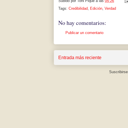
Subido por
Toni Piqué
a las
05:26
Tags:
Credibilidad
,
Edición
,
Verdad
No hay comentarios:
Publicar un comentario
Entrada más reciente
Suscribirse