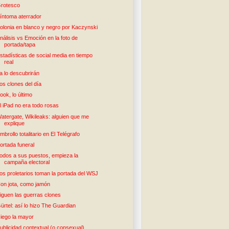
rotesco
íntoma aterrador
olonia en blanco y negro por Kaczynski
nálisis vs Emoción en la foto de
portada/tapa
stadísticas de social media en tiempo
real
a lo descubrirán
os clones del día
ook, lo último
l iPad no era todo rosas
atergate, Wikileaks: alguien que me
explique
mbrollo totalitario en El Telégrafo
ortada funeral
odos a sus puestos, empieza la
campaña electoral
os proletarios toman la portada del WSJ
on jota, como jamón
iguen las guerras clones
ürtel: así lo hizo The Guardian
iego la mayor
ublicidad contextual (o consexual)