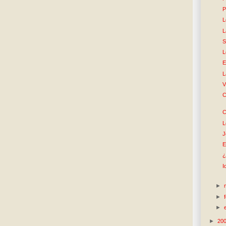
P
L
L
S
L
E
L
V
C
C
L
J
E
¿
I
►
►
►
►
20