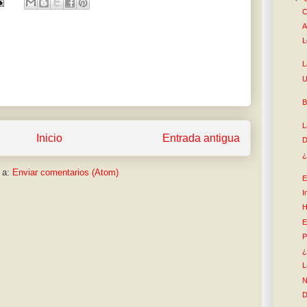
C
A
L
L
U
B
L
Inicio
Entrada antigua
D
¿
 a:
Enviar comentarios (Atom)
E
I
H
E
P
¿
L
N
D