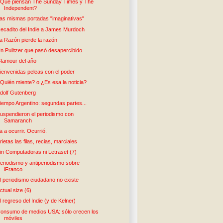
Qué piensan The Sunday Times y The
Independent?
as mismas portadas "imaginativas"
ecadito del Indie a James Murdoch
a Razón pierde la razón
n Pulitzer que pasó desapercibido
lamour del año
ienvenidas peleas con el poder
Quién miente? o ¿Es esa la noticia?
dolf Gutenberg
iempo Argentino: segundas partes...
uspendieron el periodismo con
Samaranch
a a ocurrir. Ocurrió.
rietas las filas, recias, marciales
in Computadoras ni Letraset (7)
eriodismo y antiperiodismo sobre
iFranco
l periodismo ciudadano no existe
ctual size (6)
l regreso del Indie (y de Kelner)
onsumo de medios USA: sólo crecen los
móviles