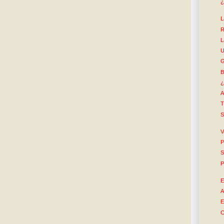
¿
L
R
L
U
G
B
¿
A
T
S
V
P
S
P
E
A
E
C