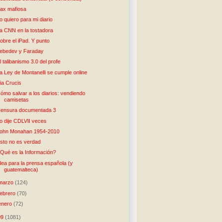
ax mafiosa
o quiero para mi diario
a CNN en la tostadora
obre el iPad. Y punto
ebedev y Faraday
l talibanismo 3.0 del profe
a Ley de Montanelli se cumple online
ia Crucis
ómo salvar a los diarios: vendiendo
camisetas
ensura documentada 3
o dije CDLVII veces
ohn Monahan 1954-2010
sto no es verdad
Qué es la Información?
dea para la prensa española (y
guatemalteca)
marzo
(124)
febrero
(70)
enero
(72)
09
(1081)