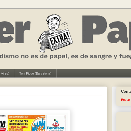
 Aires)
Toni Piqué (Barcelona)
Cont
Enviar