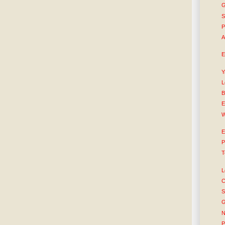
G
S
P
A
E
Y
L
B
E
W
E
P
T
L
C
S
G
N
P