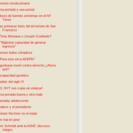
nvento revolucionario
na portada y una postal
buso de fuentes anónimas en el NY
Times
as primeras fotos del terremoto de San
Francisco
Tony Montana o Joseph Goebbels?
: "Bajísima capacidad de generar
ingresos"
omos todos cómplices
Para esto sirve ADEPA?
gunkaria murió contra derecho ¿Ahora
qué?
ncapacidad genética
witter del siglo VI
EL NYT nos copia sin enlazar!
na portada buena y otra mala
araday adolescente
ulitzer y el periodismo
éstor Kirchner es el mejor
e mal en peor
ric Schmidt ante la ASNE: discurso
íntegro