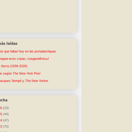
ás leídas
tos que faltan hoy en las portadas/tapas
арии всех стран, соединяйтесь!
o Serra (1939-2020)
sis según
The New York Post
Jacques Sempé y
The New Yorker
echa
26
(23)
25
(44)
24
(47)
23
(70)