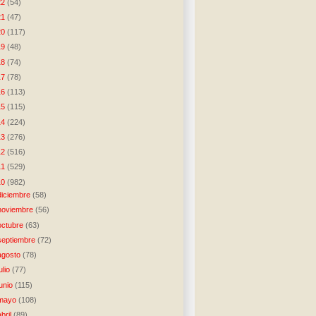
22
(54)
21
(47)
20
(117)
19
(48)
18
(74)
17
(78)
16
(113)
15
(115)
14
(224)
13
(276)
12
(516)
11
(529)
10
(982)
diciembre
(58)
noviembre
(56)
octubre
(63)
septiembre
(72)
agosto
(78)
julio
(77)
junio
(115)
mayo
(108)
abril
(89)