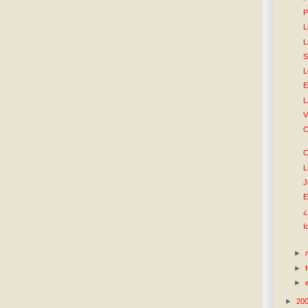
P
L
L
S
L
E
L
V
C
C
L
J
E
¿
I
►
►
►
►
20