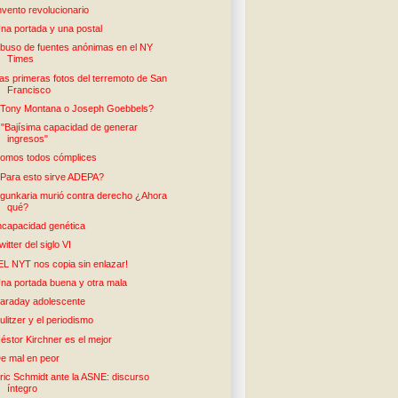
nvento revolucionario
na portada y una postal
buso de fuentes anónimas en el NY
Times
as primeras fotos del terremoto de San
Francisco
Tony Montana o Joseph Goebbels?
: "Bajísima capacidad de generar
ingresos"
omos todos cómplices
Para esto sirve ADEPA?
gunkaria murió contra derecho ¿Ahora
qué?
ncapacidad genética
witter del siglo VI
EL NYT nos copia sin enlazar!
na portada buena y otra mala
araday adolescente
ulitzer y el periodismo
éstor Kirchner es el mejor
e mal en peor
ric Schmidt ante la ASNE: discurso
íntegro