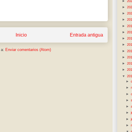
►
20
►
20
►
20
►
20
►
20
►
20
Inicio
Entrada antigua
►
20
►
20
 a:
Enviar comentarios (Atom)
►
20
►
20
►
20
►
20
▼
20
►
►
►
►
►
►
►
►
▼