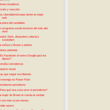
lones brasileros
cción y reacción
os Liberaldemócratas tienen la mejor
web
a polca del candidato
n programa social nocturno del más alto
nivel
eatriz Sarlo, dispositivo cultural y
condottieri
a señora o Brown o ambos
iarios patriotas
Es Facebook el nuevo Google para los
diarios?
xtraña coincidencia
mpacto visual
ay que seguir escribiendo
l enemigo es Power Point
eriodismo-periodismo
Para qué otra cosa sirve el periodismo?
a mujer de Brown te cuenta la verdad
i uno más ni uno menos
oble rasero