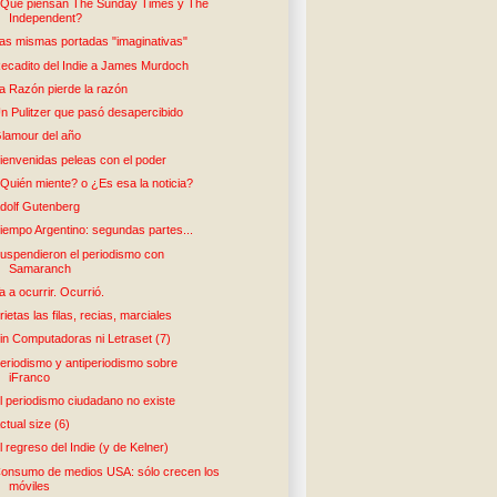
Qué piensan The Sunday Times y The
Independent?
as mismas portadas "imaginativas"
ecadito del Indie a James Murdoch
a Razón pierde la razón
n Pulitzer que pasó desapercibido
lamour del año
ienvenidas peleas con el poder
Quién miente? o ¿Es esa la noticia?
dolf Gutenberg
iempo Argentino: segundas partes...
uspendieron el periodismo con
Samaranch
a a ocurrir. Ocurrió.
rietas las filas, recias, marciales
in Computadoras ni Letraset (7)
eriodismo y antiperiodismo sobre
iFranco
l periodismo ciudadano no existe
ctual size (6)
l regreso del Indie (y de Kelner)
onsumo de medios USA: sólo crecen los
móviles