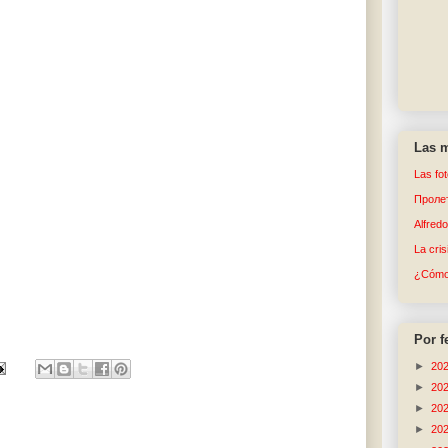
Las m
Las fo
Пролет
Alfred
La cri
¿Cómo 
Por f
►
20
►
20
►
20
►
20