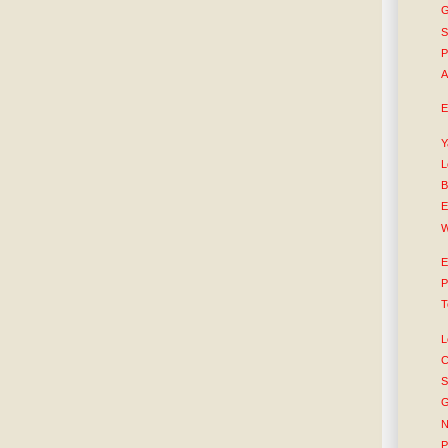
G
S
P
A
E
Y
L
B
E
W
E
P
T
L
C
S
G
N
P