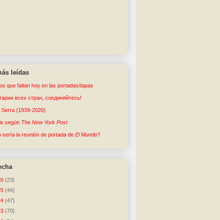
ás leídas
tos que faltan hoy en las portadas/tapas
арии всех стран, соединяйтесь!
o Serra (1939-2020)
sis según
The New York Post
sería la reunión de portada de
El Mundo
?
echa
26
(23)
25
(44)
24
(47)
23
(70)