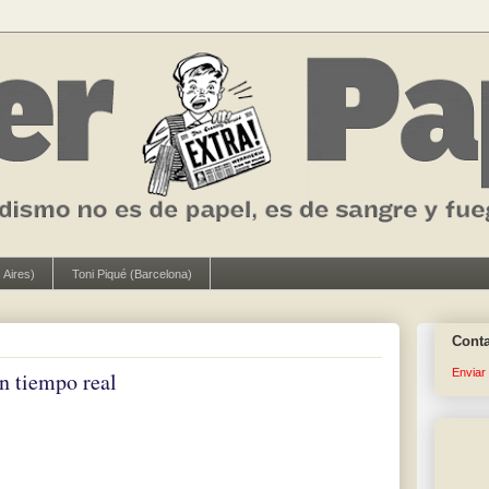
 Aires)
Toni Piqué (Barcelona)
Cont
Enviar
en tiempo real