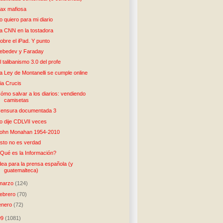
ax mafiosa
o quiero para mi diario
a CNN en la tostadora
obre el iPad. Y punto
ebedev y Faraday
l talibanismo 3.0 del profe
a Ley de Montanelli se cumple online
ia Crucis
ómo salvar a los diarios: vendiendo
camisetas
ensura documentada 3
o dije CDLVII veces
ohn Monahan 1954-2010
sto no es verdad
Qué es la Información?
dea para la prensa española (y
guatemalteca)
marzo
(124)
febrero
(70)
enero
(72)
09
(1081)