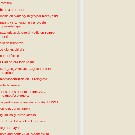
rotesco
íntoma aterrador
olonia en blanco y negro por Kaczynski
nálisis vs Emoción en la foto de
portada/tapa
stadísticas de social media en tiempo
real
a lo descubrirán
os clones del día
ook, lo último
l iPad no era todo rosas
atergate, Wikileaks: alguien que me
explique
mbrollo totalitario en El Telégrafo
ortada funeral
odos a sus puestos, empieza la
campaña electoral
os proletarios toman la portada del WSJ
on jota, como jamón
iguen las guerras clones
ürtel: así lo hizo The Guardian
iego la mayor
ublicidad contextual (o consexual)