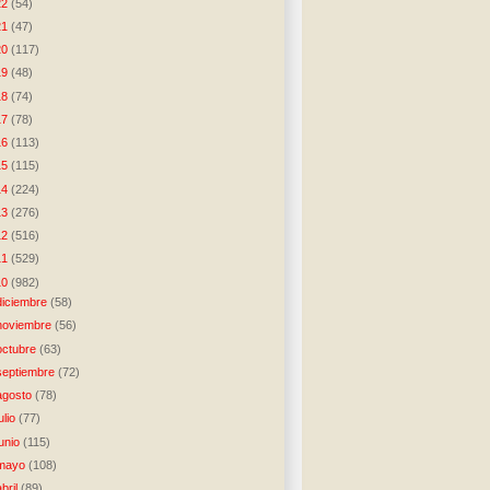
22
(54)
21
(47)
20
(117)
19
(48)
18
(74)
17
(78)
16
(113)
15
(115)
14
(224)
13
(276)
12
(516)
11
(529)
10
(982)
diciembre
(58)
noviembre
(56)
octubre
(63)
septiembre
(72)
agosto
(78)
julio
(77)
junio
(115)
mayo
(108)
abril
(89)