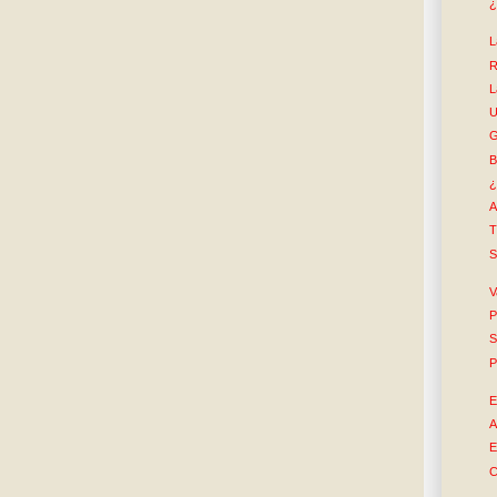
¿
L
R
L
U
G
B
¿
A
T
S
V
P
S
P
E
A
E
C