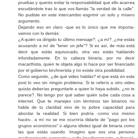
pruebas y querés evitar la responsabilidad que ello acarrea
escudándote tras lo que vos llamás "la verdad de la calle".
No pudiste en este intercambio esgrimir un solo y mísero
argumento.
Dejando eso en claro -que es lo único que me importa-
vamos con lo demás:
¿A quién va dirigido tu último mensaje?, ¿a mí?, ¿me estás
acusando a mí de "tener un jefe"? Si es así, de más está
decir que estás equivocado, otra vez estás hablando
infundadamente. En tu cabeza binaria, por no decir
macarthista, quien te objeta algo lo hace por ser financiado
por el gobierno kirchnerista y no existe otra posibilidad.
Como segundo, ¿de qué video hablás? el que está en este
post lo veo sin ningún problema. Si te referís a otro video
quizás deberías preguntarle a quien lo haya subido, ¿no te
parece?. No tengo por qué saber quién sube cada cosa a
internet. Que te manejes con términos tan binarios no
habla de tu claridad sino de tu pobre capacidad para
abordar la realidad. Si bien podría -como vos mismo
hacés-, a mí no se me ocurriría tildarte de "pago por los
grupos económicos" o alguna idiotez igual de binaria como
las que estás usando. Imagino que sos una persona