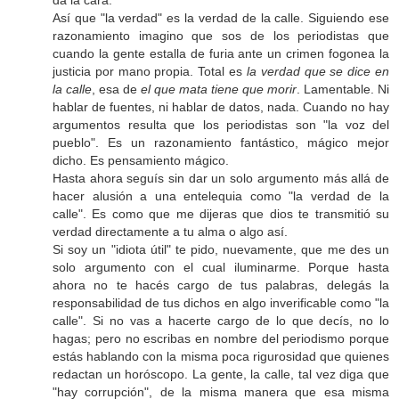
da la cara.
Así que "la verdad" es la verdad de la calle. Siguiendo ese
razonamiento imagino que sos de los periodistas que
cuando la gente estalla de furia ante un crimen fogonea la
justicia por mano propia. Total es
la verdad que se dice en
la calle
, esa de
el que mata tiene que morir
. Lamentable. Ni
hablar de fuentes, ni hablar de datos, nada. Cuando no hay
argumentos resulta que los periodistas son "la voz del
pueblo". Es un razonamiento fantástico, mágico mejor
dicho. Es pensamiento mágico.
Hasta ahora seguís sin dar un solo argumento más allá de
hacer alusión a una entelequia como "la verdad de la
calle". Es como que me dijeras que dios te transmitió su
verdad directamente a tu alma o algo así.
Si soy un "idiota útil" te pido, nuevamente, que me des un
solo argumento con el cual iluminarme. Porque hasta
ahora no te hacés cargo de tus palabras, delegás la
responsabilidad de tus dichos en algo inverificable como "la
calle". Si no vas a hacerte cargo de lo que decís, no lo
hagas; pero no escribas en nombre del periodismo porque
estás hablando con la misma poca rigurosidad que quienes
redactan un horóscopo. La gente, la calle, tal vez diga que
"hay corrupción", de la misma manera que esa misma