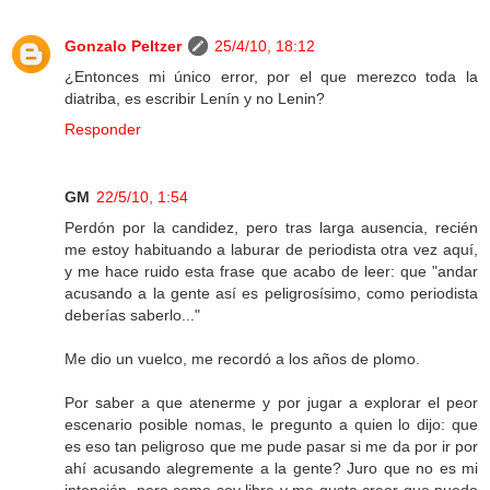
Gonzalo Peltzer
25/4/10, 18:12
¿Entonces mi único error, por el que merezco toda la
diatriba, es escribir Lenín y no Lenin?
Responder
GM
22/5/10, 1:54
Perdón por la candidez, pero tras larga ausencia, recién
me estoy habituando a laburar de periodista otra vez aquí,
y me hace ruido esta frase que acabo de leer: que "andar
acusando a la gente así es peligrosísimo, como periodista
deberías saberlo..."
Me dio un vuelco, me recordó a los años de plomo.
Por saber a que atenerme y por jugar a explorar el peor
escenario posible nomas, le pregunto a quien lo dijo: que
es eso tan peligroso que me pude pasar si me da por ir por
ahí acusando alegremente a la gente? Juro que no es mi
intención, pero como soy libre y me gusta creer que puedo