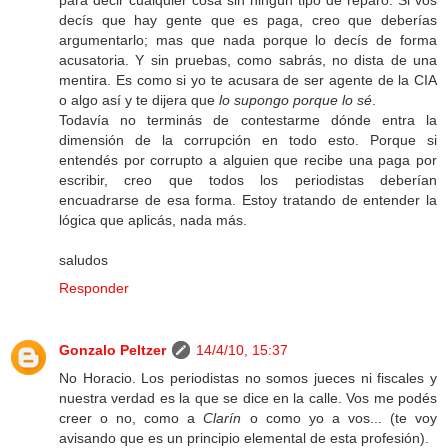
para decir cualquier cosa sin ningún tipo de reparo. Si vos
decís que hay gente que es paga, creo que deberías
argumentarlo; mas que nada porque lo decís de forma
acusatoria. Y sin pruebas, como sabrás, no dista de una
mentira. Es como si yo te acusara de ser agente de la CIA
o algo así y te dijera que
lo supongo porque lo sé
.
Todavía no terminás de contestarme dónde entra la
dimensión de la corrupción en todo esto. Porque si
entendés por corrupto a alguien que recibe una paga por
escribir, creo que todos los periodistas deberían
encuadrarse de esa forma. Estoy tratando de entender la
lógica que aplicás, nada más.
saludos
Responder
Gonzalo Peltzer
14/4/10, 15:37
No Horacio. Los periodistas no somos jueces ni fiscales y
nuestra verdad es la que se dice en la calle. Vos me podés
creer o no, como a
Clarín
o como yo a vos... (te voy
avisando que es un principio elemental de esta profesión).