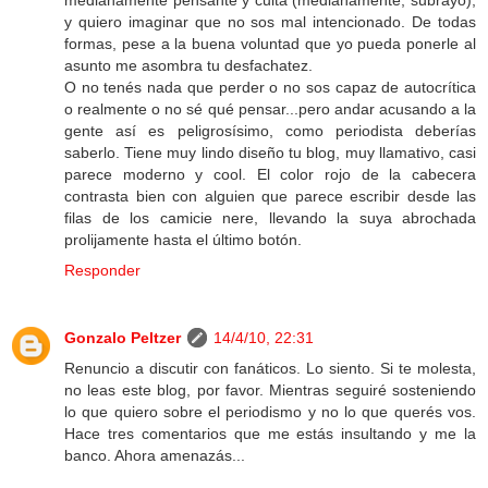
medianamente pensante y culta (medianamente, subrayo),
y quiero imaginar que no sos mal intencionado. De todas
formas, pese a la buena voluntad que yo pueda ponerle al
asunto me asombra tu desfachatez.
O no tenés nada que perder o no sos capaz de autocrítica
o realmente o no sé qué pensar...pero andar acusando a la
gente así es peligrosísimo, como periodista deberías
saberlo. Tiene muy lindo diseño tu blog, muy llamativo, casi
parece moderno y cool. El color rojo de la cabecera
contrasta bien con alguien que parece escribir desde las
filas de los camicie nere, llevando la suya abrochada
prolijamente hasta el último botón.
Responder
Gonzalo Peltzer
14/4/10, 22:31
Renuncio a discutir con fanáticos. Lo siento. Si te molesta,
no leas este blog, por favor. Mientras seguiré sosteniendo
lo que quiero sobre el periodismo y no lo que querés vos.
Hace tres comentarios que me estás insultando y me la
banco. Ahora amenazás...