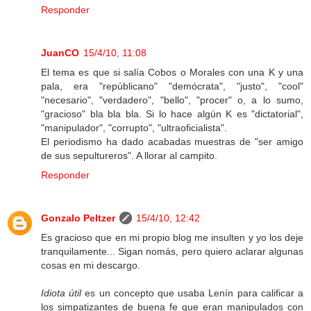
Responder
JuanCO
15/4/10, 11:08
El tema es que si salía Cobos o Morales con una K y una
pala, era "repúblicano" "demócrata", "justo", "cool"
"necesario", "verdadero", "bello", "procer" o, a lo sumo,
"gracioso" bla bla bla. Si lo hace algún K es "dictatorial",
"manipulador", "corrupto", "ultraoficialista".
El periodismo ha dado acabadas muestras de "ser amigo
de sus sepultureros". A llorar al campito.
Responder
Gonzalo Peltzer
15/4/10, 12:42
Es gracioso que en mi propio blog me insulten y yo los deje
tranquilamente... Sigan nomás, pero quiero aclarar algunas
cosas en mi descargo.
Idiota útil
es un concepto que usaba Lenín para calificar a
los simpatizantes de buena fe que eran manipulados con