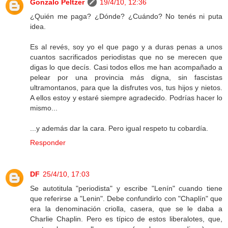
Gonzalo Peltzer
19/4/10, 12:36
¿Quién me paga? ¿Dónde? ¿Cuándo? No tenés ni puta
idea.
Es al revés, soy yo el que pago y a duras penas a unos
cuantos sacrificados periodistas que no se merecen que
digas lo que decís. Casi todos ellos me han acompañado a
pelear por una provincia más digna, sin fascistas
ultramontanos, para que la disfrutes vos, tus hijos y nietos.
A ellos estoy y estaré siempre agradecido. Podrías hacer lo
mismo...
...y además dar la cara. Pero igual respeto tu cobardía.
Responder
DF
25/4/10, 17:03
Se autotitula "periodista" y escribe "Lenín" cuando tiene
que referirse a "Lenin". Debe confundirlo con "Chaplín" que
era la denominación criolla, casera, que se le daba a
Charlie Chaplin. Pero es típico de estos liberalotes, que,