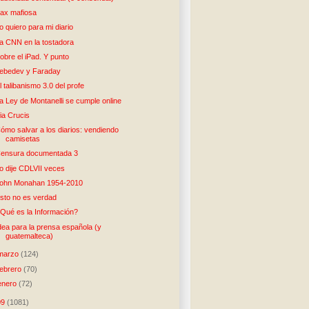
ax mafiosa
o quiero para mi diario
a CNN en la tostadora
obre el iPad. Y punto
ebedev y Faraday
l talibanismo 3.0 del profe
a Ley de Montanelli se cumple online
ia Crucis
ómo salvar a los diarios: vendiendo
camisetas
ensura documentada 3
o dije CDLVII veces
ohn Monahan 1954-2010
sto no es verdad
Qué es la Información?
dea para la prensa española (y
guatemalteca)
marzo
(124)
febrero
(70)
enero
(72)
09
(1081)