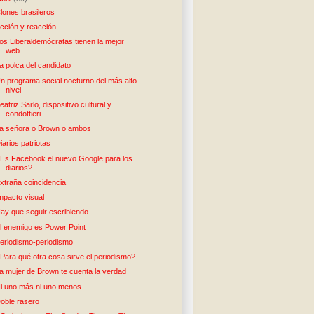
lones brasileros
cción y reacción
os Liberaldemócratas tienen la mejor
web
a polca del candidato
n programa social nocturno del más alto
nivel
eatriz Sarlo, dispositivo cultural y
condottieri
a señora o Brown o ambos
iarios patriotas
Es Facebook el nuevo Google para los
diarios?
xtraña coincidencia
mpacto visual
ay que seguir escribiendo
l enemigo es Power Point
eriodismo-periodismo
Para qué otra cosa sirve el periodismo?
a mujer de Brown te cuenta la verdad
i uno más ni uno menos
oble rasero