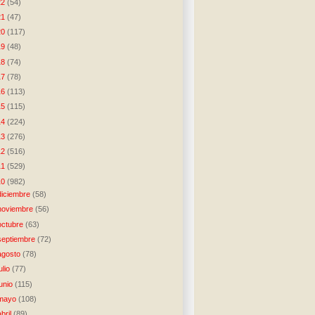
22
(54)
21
(47)
20
(117)
19
(48)
18
(74)
17
(78)
16
(113)
15
(115)
14
(224)
13
(276)
12
(516)
11
(529)
10
(982)
diciembre
(58)
noviembre
(56)
octubre
(63)
septiembre
(72)
agosto
(78)
julio
(77)
junio
(115)
mayo
(108)
abril
(89)