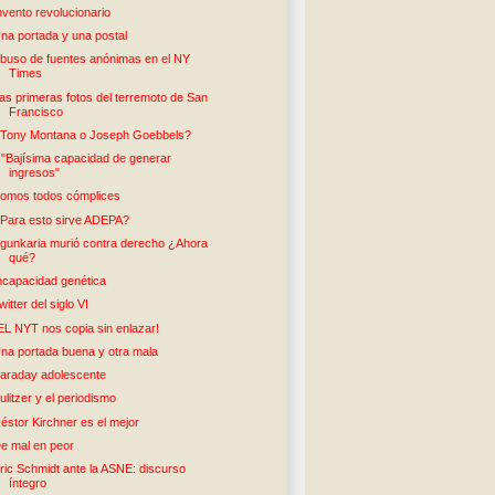
nvento revolucionario
na portada y una postal
buso de fuentes anónimas en el NY
Times
as primeras fotos del terremoto de San
Francisco
Tony Montana o Joseph Goebbels?
: "Bajísima capacidad de generar
ingresos"
omos todos cómplices
Para esto sirve ADEPA?
gunkaria murió contra derecho ¿Ahora
qué?
ncapacidad genética
witter del siglo VI
EL NYT nos copia sin enlazar!
na portada buena y otra mala
araday adolescente
ulitzer y el periodismo
éstor Kirchner es el mejor
e mal en peor
ric Schmidt ante la ASNE: discurso
íntegro