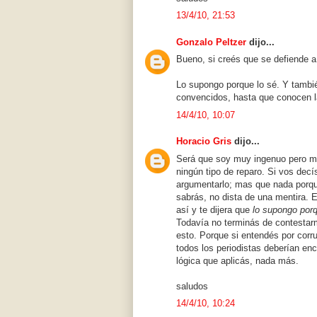
13/4/10, 21:53
Gonzalo Peltzer
dijo...
Bueno, si creés que se defiende a 
Lo supongo porque lo sé. Y tambi
convencidos, hasta que conocen l
14/4/10, 10:07
Horacio Gris
dijo...
Será que soy muy ingenuo pero me 
ningún tipo de reparo. Si vos dec
argumentarlo; mas que nada porqu
sabrás, no dista de una mentira. 
así y te dijera que
lo supongo porq
Todavía no terminás de contestarm
esto. Porque si entendés por corru
todos los periodistas deberían en
lógica que aplicás, nada más.
saludos
14/4/10, 10:24