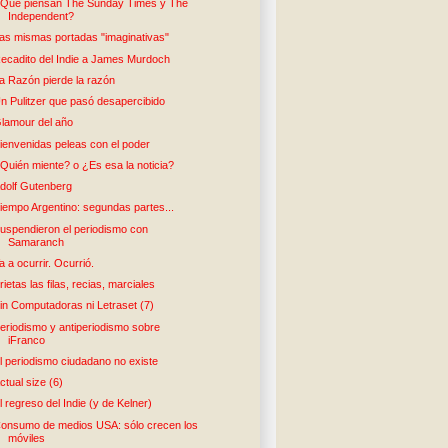
Qué piensan The Sunday Times y The
Independent?
as mismas portadas "imaginativas"
ecadito del Indie a James Murdoch
a Razón pierde la razón
n Pulitzer que pasó desapercibido
lamour del año
ienvenidas peleas con el poder
Quién miente? o ¿Es esa la noticia?
dolf Gutenberg
iempo Argentino: segundas partes...
uspendieron el periodismo con
Samaranch
a a ocurrir. Ocurrió.
rietas las filas, recias, marciales
in Computadoras ni Letraset (7)
eriodismo y antiperiodismo sobre
iFranco
l periodismo ciudadano no existe
ctual size (6)
l regreso del Indie (y de Kelner)
onsumo de medios USA: sólo crecen los
móviles