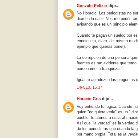
Gonzalo Peltzer
dijo...
No Horacio. Los periodistas no so
dice en la calle. Vos me podés cr
avisando que es un principio eleme
Cuando te pagan un sueldo por esc
conciencia, claro- del mismo modo
ejemplo que quieras poner).
La corrupción de una persona que 
fuentes es tan evidente que tem
perdoname la franqueza.
Igual te agradezco las preguntas 
14/4/10, 15:37
Horacio Gris
dijo...
Voy entiendo tu lógica. Cuando no 
quien "no quiere verla" es un "idio
pueblo, te atenés a esas afirmaci
Así que "la verdad" es la verdad 
de los periodistas que cuando la ge
por mano propia. Total es
la verda