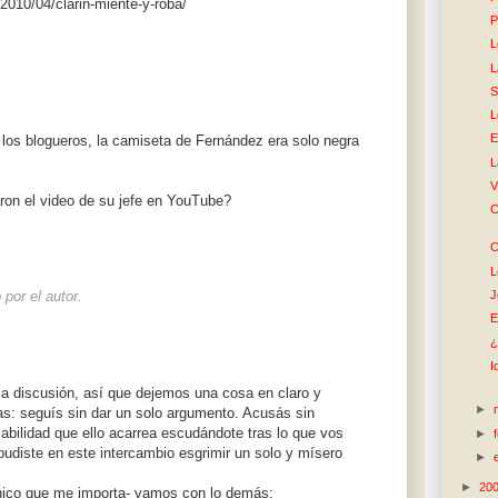
2010/04/clarin-miente-y-roba/
P
L
L
S
L
E
los blogueros, la camiseta de Fernández era solo negra
L
V
ron el video de su jefe en YouTube?
C
C
L
J
por el autor.
E
¿
I
 la discusión, así que dejemos una cosa en claro y
►
: seguís sin dar un solo argumento. Acusás sin
abilidad que ello acarrea escudándote tras lo que vos
►
 pudiste en este intercambio esgrimir un solo y mísero
►
►
20
único que me importa- vamos con lo demás: