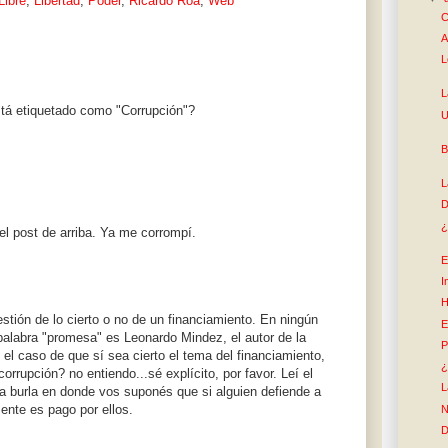
Libre
,
Libertad
,
Poder
,
Ricardo Roa
,
Web
C
A
L
L
stá etiquetado como "Corrupción"?
U
B
L
D
¿
el post de arriba. Ya me corrompí.
E
I
H
stión de lo cierto o no de un financiamiento. En ningún
E
palabra "promesa" es Leonardo Mindez, el autor de la
P
n el caso de que sí sea cierto el tema del financiamiento,
¿
orrupción? no entiendo...sé explícito, por favor. Leí el
L
a burla en donde vos suponés que si alguien defiende a
ente es pago por ellos.
N
D