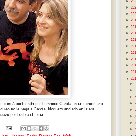
►
20
►
20
►
20
►
20
►
20
►
20
►
20
►
20
►
20
►
20
►
20
►
20
▼
20
►
►
►
►
 foto está confesada por Fernando García en un comentario
quien no le paga a García, bloguero anclado en la era
►
nuevo post sobre el tema.
►
►
►
▼