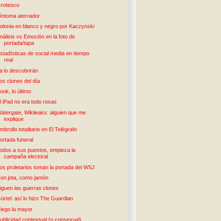
rotesco
íntoma aterrador
olonia en blanco y negro por Kaczynski
nálisis vs Emoción en la foto de
portada/tapa
stadísticas de social media en tiempo
real
a lo descubrirán
os clones del día
ook, lo último
l iPad no era todo rosas
atergate, Wikileaks: alguien que me
explique
mbrollo totalitario en El Telégrafo
ortada funeral
odos a sus puestos, empieza la
campaña electoral
os proletarios toman la portada del WSJ
on jota, como jamón
iguen las guerras clones
ürtel: así lo hizo The Guardian
iego la mayor
ublicidad contextual (o consexual)