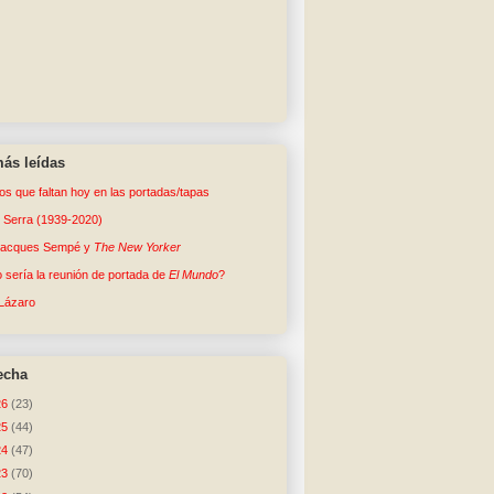
ás leídas
tos que faltan hoy en las portadas/tapas
o Serra (1939-2020)
Jacques Sempé y
The New Yorker
sería la reunión de portada de
El Mundo
?
Lázaro
echa
26
(23)
25
(44)
24
(47)
23
(70)