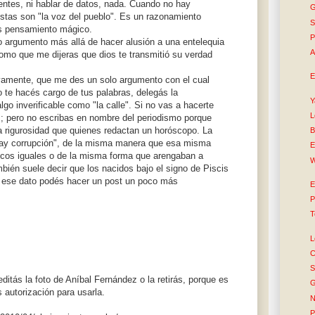
uentes, ni hablar de datos, nada. Cuando no hay
G
istas son "la voz del pueblo". Es un razonamiento
S
Es pensamiento mágico.
P
o argumento más allá de hacer alusión a una entelequia
A
como que me dijeras que dios te transmitió su verdad
E
uevamente, que me des un solo argumento con el cual
 te hacés cargo de tus palabras, delegás la
Y
lgo inverificable como "la calle". Si no vas a hacerte
L
s; pero no escribas en nombre del periodismo porque
 rigurosidad que quienes redactan un horóscopo. La
B
 "hay corrupción", de la misma manera que esa misma
E
ticos iguales o de la misma forma que arengaban a
W
mbién suele decir que los nacidos bajo el signo de Piscis
on ese dato podés hacer un post un poco más
E
P
T
L
C
S
ditás la foto de Aníbal Fernández o la retirás, porque es
G
s autorización para usarla.
N
P