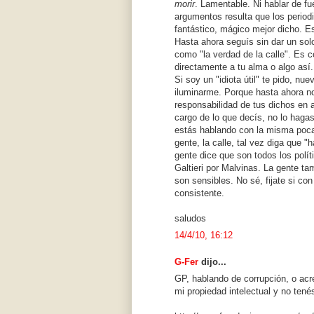
morir
. Lamentable. Ni hablar de f
argumentos resulta que los period
fantástico, mágico mejor dicho. 
Hasta ahora seguís sin dar un sol
como "la verdad de la calle". Es 
directamente a tu alma o algo así.
Si soy un "idiota útil" te pido, n
iluminarme. Porque hasta ahora no
responsabilidad de tus dichos en a
cargo de lo que decís, no lo haga
estás hablando con la misma poca
gente, la calle, tal vez diga que
gente dice que son todos los polí
Galtieri por Malvinas. La gente ta
son sensibles. No sé, fijate si c
consistente.
saludos
14/4/10, 16:12
G-Fer
dijo...
GP, hablando de corrupción, o acre
mi propiedad intelectual y no tené