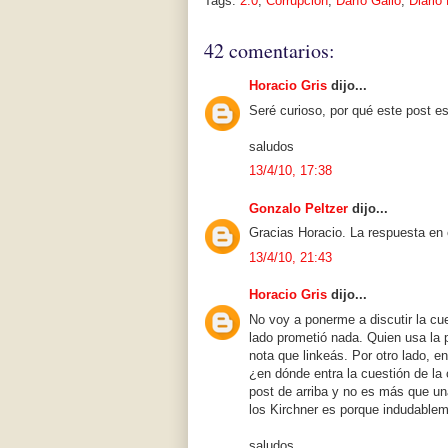
Tags:
2.0
,
Corrupción
,
Darío Gallo
,
Diario 
42 comentarios:
Horacio Gris
dijo...
Seré curioso, por qué este post e
saludos
13/4/10, 17:38
Gonzalo Peltzer
dijo...
Gracias Horacio. La respuesta en 
13/4/10, 21:43
Horacio Gris
dijo...
No voy a ponerme a discutir la cue
lado prometió nada. Quien usa la 
nota que linkeás. Por otro lado, e
¿en dónde entra la cuestión de la c
post de arriba y no es más que un
los Kirchner es porque indudablem
saludos