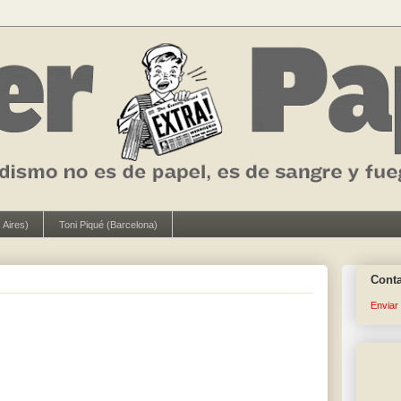
 Aires)
Toni Piqué (Barcelona)
Cont
Enviar