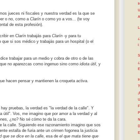
I
U
mos jueces ni fiscales y nuestra verdad es la que se
A
eer o no, como a
Clarín
o como yo a vos... (te voy
ntal de esta profesión).
L
ribir en Clarín trabajás para
Clarín
-y para tu
¿
 que si sos médico y trabajás para un hospital (o el
i
S
dice trabajar para un medio y cobra de otro o de las
¿
o que no aparezcas como ingenuo sino como
idiota útil
, y
E
I
que hacen pensar y mantienen la croqueta activa.
T
¡
U
F
hay pruebas, la verdad es "la verdad de la calle". Y
P
ta útil". Vos, me imagino que por amor a la verdad y al
ones, ¿no? No sé cómo te da la cara.
N
de la calle. Siguiendo ese razonamiento imagino que sos
D
nte estalla de furia ante un crimen fogonea la justicia
E
d que se dice en la calle
, esa de
el que mata tiene que