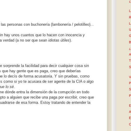
¿
L
R
L
las personas con buchonería (lambonería / pelotilleo)...
U
én hay unos cuantos que lo hacen con inocencia y
G
a verdad (a no ser que sean
idiotas útiles
).
B
¿
A
T
sorprende la facilidad para decir cualquier cosa sin
S
ís que hay gente que es paga, creo que deberías
e lo decís de forma acusatoria. Y sin pruebas, como
V
Es como si yo te acusara de ser agente de la CIA o algo
P
ue lo sé
.
S
e dónde entra la dimensión de la corrupción en todo
P
pto a alguien que recibe una paga por escribir, creo que
cuadrarse de esa forma. Estoy tratando de entender la
E
A
E
C