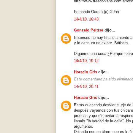
http://www.freedonians.com.ar/wp/
Fernando García (a) G-Fer
14/4/10, 16:43
Gonzalo Peltzer
dijo...
Entonces no hay financiamiento a 
y la censura no existe. Bárbaro.
Díganme una cosa ¿Por qué retira
14/4/10, 19:12
Horacio Gris
dijo...
Este comentario ha sido eliminado 
14/4/10, 20:41
Horacio Gris
dijo...
Estás queriendo desviar el eje de
después vayamos con tus chicanas
pruebas y querés evitar la respons
llamás "la verdad de la calle". No
argumento.
Dejando eso en claro -que es lo 