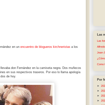
Las m
Las fo
ernández en un
encuentro de blogueros kirchneristas
a los
Alfred
Jean-
¿Cómo 
Como 
e llevaba don Fernández en la camiseta negra. Dos muñecos
nes en sus respectivos traseros. Por eso lo llama apología
 dos de hoy.
Por f
►
20
►
20
►
20
►
20