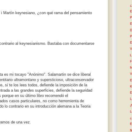
¿
E
a i Martín keynesiano, ¿con qué rama del pensamiento
P
E
D
P
E
o contrario al keynesianismo. Bastaba con documentarse
V
L
F
M
V
a es mi tocayo "Anónimo". Salamartin se dice liberal
entitario ultramontano y supersticioso, ultraconservador
E
os, si te los lees todos, defiende la imposición de la
K
ntrada a las grandes superficies, defiende la seguridad
E
s porque en su último libro recomendó el
L
nados casos particulares, no como herremienta de
¡
do lo contrario en su introducción alemana a la Teoria
L
¿
eramos de una vez.
E
N