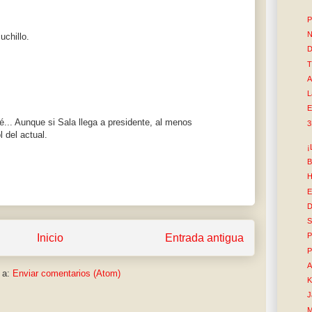
P
N
uchillo.
D
T
A
L
E
é... Aunque si Sala llega a presidente, al menos
3
l del actual.
¡
B
H
E
D
S
P
Inicio
Entrada antigua
P
A
 a:
Enviar comentarios (Atom)
K
J
M