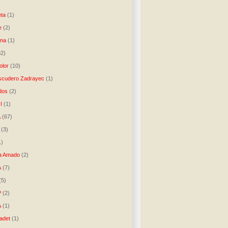
)
ta
(1)
e
(2)
una
(1)
32)
lor
(10)
scudero Zadrayec
(1)
dos
(2)
I
(1)
A
(67)
(3)
1)
a Amado
(2)
A
(7)
(5)
P
(2)
A
(1)
ladet
(1)