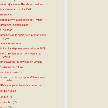
witter rejuvenece, Facebook madura
Autocensura u ocultación?
ercera vez
oonesbury y la obsesión por Twitter
arca y As, clonadísimos
sí se hace
artin Sorrell: la crisis de la prensa debe
seguir
aceta es moneda
liminar los deportes para salvar el NYT
n el Chronicle están por inventar la
revista
l mercado de las revistas en 20 tuits
os diarios del futuro
an Obama otra vez
Te interesa Britney Spears? No somos
tu medio
l País y el periodismo de sospecha
ien La Nación
octubre
(75)
septiembre
(89)
agosto
(80)