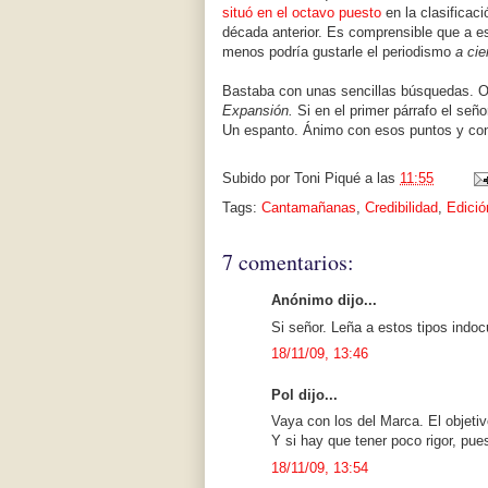
situó en el octavo puesto
en la clasificac
década anterior. Es comprensible que a es
menos podría gustarle el periodismo
a cie
Bastaba con unas sencillas búsquedas. O 
Expansión.
Si en el primer párrafo el seño
Un espanto. Ánimo con esos puntos y con
Subido por
Toni Piqué
a las
11:55
Tags:
Cantamañanas
,
Credibilidad
,
Edició
7 comentarios:
Anónimo dijo...
Si señor. Leña a estos tipos ind
18/11/09, 13:46
Pol dijo...
Vaya con los del Marca. El objet
Y si hay que tener poco rigor, pues
18/11/09, 13:54