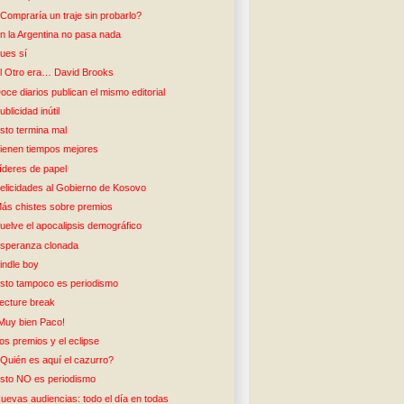
Compraría un traje sin probarlo?
n la Argentina no pasa nada
ues sí
l Otro era… David Brooks
oce diarios publican el mismo editorial
ublicidad inútil
sto termina mal
ienen tiempos mejores
íderes de papel
elicidades al Gobierno de Kosovo
ás chistes sobre premios
uelve el apocalipsis demográfico
speranza clonada
indle boy
sto tampoco es periodismo
ecture break
Muy bien Paco!
os premios y el eclipse
Quién es aquí el cazurro?
sto NO es periodismo
uevas audiencias: todo el día en todas