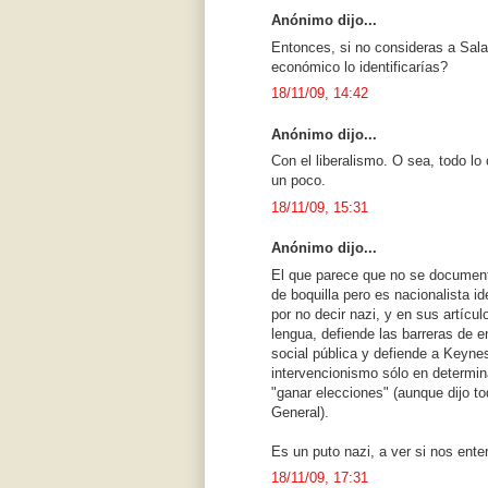
Anónimo dijo...
Entonces, si no consideras a Sal
económico lo identificarías?
18/11/09, 14:42
Anónimo dijo...
Con el liberalismo. O sea, todo l
un poco.
18/11/09, 15:31
Anónimo dijo...
El que parece que no se document
de boquilla pero es nacionalista id
por no decir nazi, y en sus artícul
lengua, defiende las barreras de e
social pública y defiende a Keyne
intervencionismo sólo en determi
"ganar elecciones" (aunque dijo to
General).
Es un puto nazi, a ver si nos ent
18/11/09, 17:31