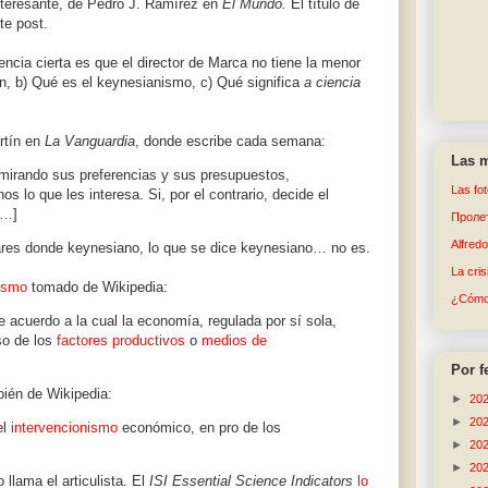
nteresante, de Pedro J. Ramírez en
El Mundo.
El título de
te post.
cia cierta es que el director de Marca no tiene la menor
ín, b) Qué es el keynesianismo, c) Qué significa
a ciencia
rtín en
La Vanguardia
, donde escribe cada semana:
Las m
s mirando sus preferencias y sus presupuestos,
Las fo
lo que les interesa. Si, por el contrario, decide el
[…]
Пролет
Alfred
lares donde keynesiano, lo que se dice keynesiano… no es.
La cri
ismo
tomado de Wikipedia:
¿Cómo 
 acuerdo a la cual la economía, regulada por sí sola,
so de los
factores productivos
o
medios de
Por f
ién de Wikipedia:
►
20
►
20
el
intervencionismo
económico, en pro de los
►
20
►
20
llama el articulista. El
ISI Essential Science Indicators
lo