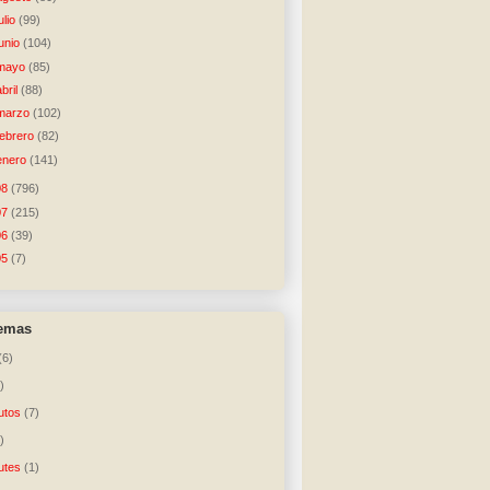
julio
(99)
junio
(104)
mayo
(85)
abril
(88)
marzo
(102)
febrero
(82)
enero
(141)
08
(796)
07
(215)
06
(39)
05
(7)
temas
(6)
)
utos
(7)
)
utes
(1)