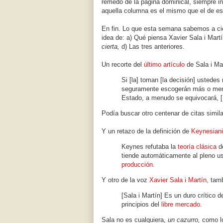
remedo de la página dominical, siempre i
aquella columna es el mismo que el de es
En fin. Lo que esta semana sabemos a cien
idea de: a) Qué piensa Xavier Sala i Mart
cierta,
d) Las tres anteriores.
Un recorte del
último artículo
de Sala i Ma
Si [la] toman [la decisión] ustede
seguramente escogerán más o menos 
Estado, a menudo se equivocará, 
Podía buscar otro centenar de citas simi
Y un retazo de la definición de
Keynesian
Keynes refutaba la
teoría clásica
de
tiende automáticamente al pleno u
producción.
Y otro de la voz
Xavier Sala i Martín,
tamb
[Sala i Martín] Es un duro crítico d
principios del
libre mercado.
Sala no es cualquiera,
un cazurro,
como lo 