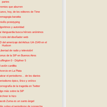
partes
remios que aburren
uevo, hoy, de los editores de Time
emagogia baratita
riviño prototyping
lgoritmos y autoridad
a Vanguardia busca héroes anónimos
l ciclo del diseñador web
D del amerizaje del Airbus UA-1549 en el
Hudson
Libertad de radio y televisión!
onus de la SIP en Buenos Aires
uffington 0 - Döpfner 5
l avión canillita
ivorcio en La Plata
alvar el periodismo… de los diarios
eriodismo épico, lírico y onírico
ornografía de la tragedia en Twitter
lgo más sobre la SIP
irchner lo hizo
acob Zuma es un santo ángel
ás sobre el periodismo de sospecha