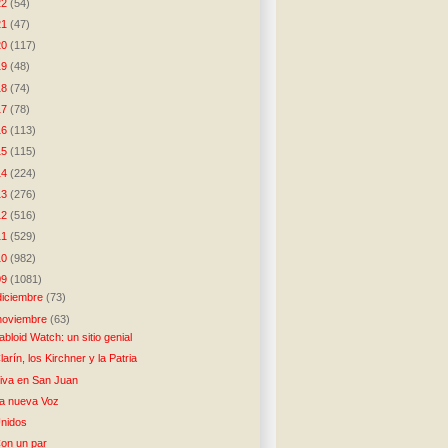
22
(54)
21
(47)
20
(117)
19
(48)
18
(74)
17
(78)
16
(113)
15
(115)
14
(224)
13
(276)
12
(516)
11
(529)
10
(982)
09
(1081)
diciembre
(73)
noviembre
(63)
abloid Watch: un sitio genial
larín, los Kirchner y la Patria
iva en San Juan
a nueva Voz
nidos
on un par