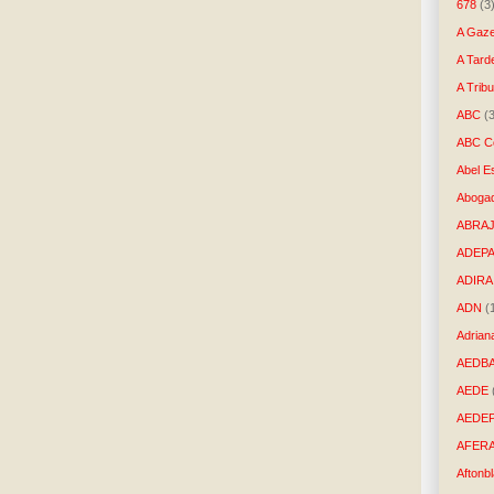
678
(3
A Gaze
A Tard
A Trib
ABC
(
ABC Co
Abel E
Aboga
ABRAJ
ADEP
ADIRA
ADN
(
Adrian
AEDB
AEDE
AEDE
AFER
Aftonb