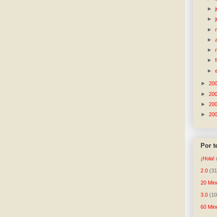
►
►
►
►
►
►
►
►
20
►
20
►
20
►
20
Por 
¡Hola!
2.0
(31
20 Min
3.0
(10
60 Min