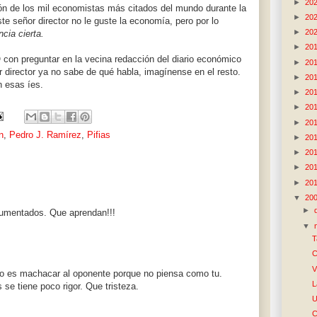
►
20
ión de los mil economistas más citados del mundo durante la
►
20
te señor director no le guste la economía, pero por lo
►
20
ncia cierta.
►
20
con preguntar en la vecina redacción del diario económico
►
20
r director ya no sabe de qué habla, imagínense en el resto.
►
20
 esas íes.
►
20
►
20
►
20
n
,
Pedro J. Ramírez
,
Pifias
►
20
►
20
►
20
►
20
▼
20
►
ocumentados. Que aprendan!!!
▼
T
C
V
ivo es machacar al oponente porque no piensa como tu.
L
 se tiene poco rigor. Que tristeza.
U
C