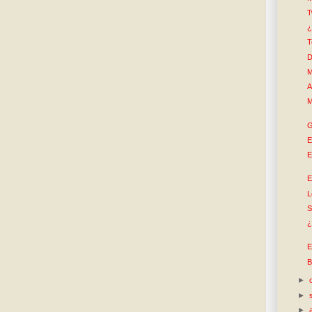
T
¿
T
D
M
A
M
G
E
E
E
L
S
¿
E
B
►
►
►