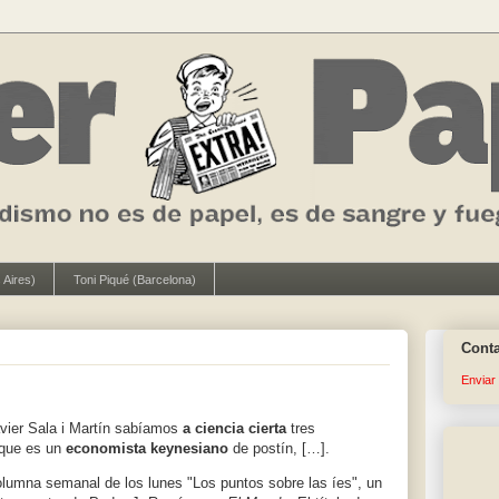
 Aires)
Toni Piqué (Barcelona)
Cont
Enviar
ier Sala i Martín sabíamos
a ciencia cierta
tres
 que es un
economista keynesiano
de postín, […].
lumna semanal de los lunes "Los puntos sobre las íes", un