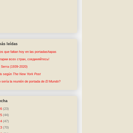
ás leídas
tos que faltan hoy en las portadas/tapas
арии всех стран, соединяйтесь!
o Serra (1939-2020)
sis según
The New York Post
sería la reunión de portada de
El Mundo
?
echa
26
(23)
25
(44)
24
(47)
23
(70)