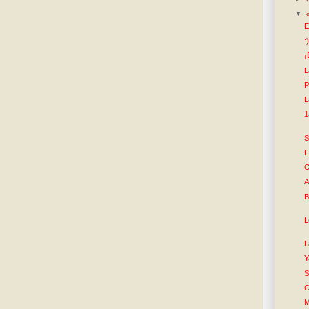
▼
E
:
¡
L
P
L
1
S
E
C
A
B
L
L
Y
S
C
M