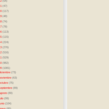
22
(54)
21
(47)
20
(117)
19
(48)
18
(74)
17
(78)
16
(113)
15
(115)
14
(224)
13
(276)
12
(516)
11
(529)
10
(982)
09
(1081)
diciembre
(73)
noviembre
(63)
octubre
(75)
septiembre
(89)
agosto
(80)
julio
(99)
junio
(104)
mayo
(85)