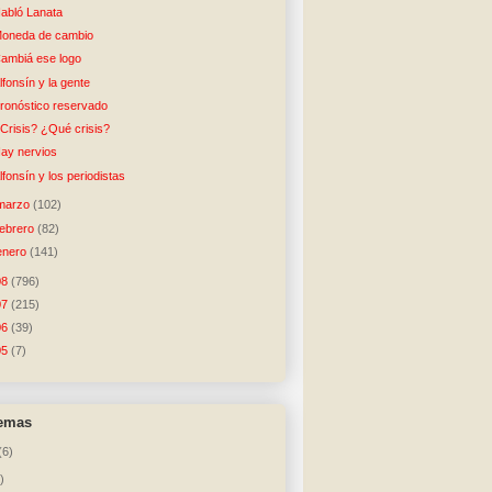
abló Lanata
oneda de cambio
ambiá ese logo
lfonsín y la gente
ronóstico reservado
Crisis? ¿Qué crisis?
ay nervios
lfonsín y los periodistas
marzo
(102)
febrero
(82)
enero
(141)
08
(796)
07
(215)
06
(39)
05
(7)
temas
(6)
)