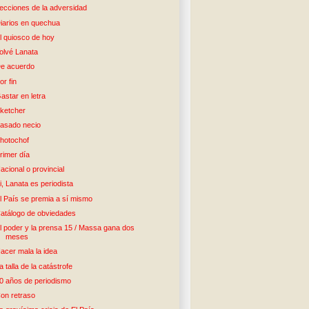
ecciones de la adversidad
iarios en quechua
l quiosco de hoy
olvé Lanata
e acuerdo
or fin
astar en letra
ketcher
asado necio
hotochof
rimer día
acional o provincial
i, Lanata es periodista
l País se premia a sí mismo
atálogo de obviedades
l poder y la prensa 15 / Massa gana dos
meses
acer mala la idea
a talla de la catástrofe
0 años de periodismo
on retraso