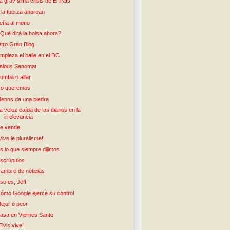
a gravísima crisis de El País
 la fuerza ahorcan
eña al mono
Qué dirá la bolsa ahora?
tro Gran Blog
mpieza el baile en el DC
alous Sanomat
umba o altar
o queremos
enos da una piedra
a veloz caída de los diarios en la
irrelevancia
e vende
Vive le pluralisme!
s lo que siempre dijimos
scrúpulos
ambre de noticias
so es, Jeff
ómo Google ejerce su control
ejor o peor
asa en Viernes Santo
Elvis vive!