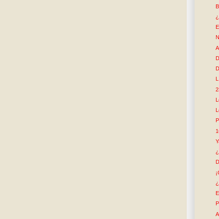
B
¿
E
N
A
D
D
L
2
L
L
P
1
Y
¿
D
¡
¿
E
P
A