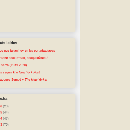
ás leídas
tos que faltan hoy en las portadas/tapas
арии всех стран, соединяйтесь!
o Serra (1939-2020)
sis según
The New York Post
Jacques Sempé y
The New Yorker
echa
26
(23)
25
(44)
24
(47)
23
(70)