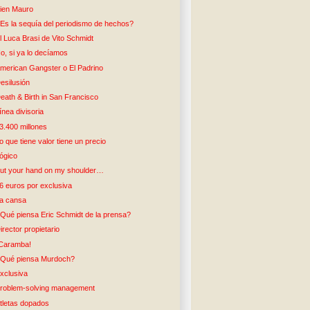
ien Mauro
Es la sequía del periodismo de hechos?
l Luca Brasi de Vito Schmidt
o, si ya lo decíamos
merican Gangster o El Padrino
esilusión
eath & Birth in San Francisco
ínea divisoria
3.400 millones
o que tiene valor tiene un precio
ógico
ut your hand on my shoulder…
6 euros por exclusiva
a cansa
Qué piensa Eric Schmidt de la prensa?
irector propietario
Caramba!
Qué piensa Murdoch?
xclusiva
roblem-solving management
tletas dopados