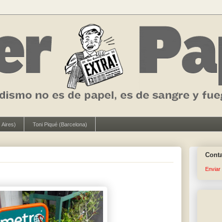
 Aires)
Toni Piqué (Barcelona)
Cont
Enviar