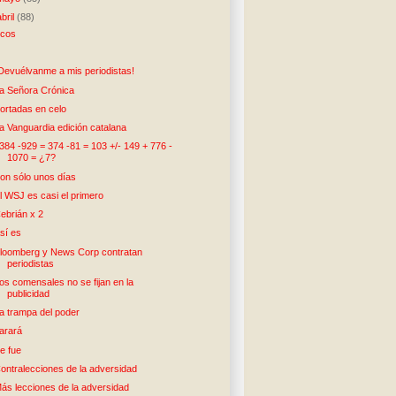
abril
(88)
cos
)
Devuélvanme a mis periodistas!
a Señora Crónica
ortadas en celo
a Vanguardia edición catalana
384 -929 = 374 -81 = 103 +/- 149 + 776 -
1070 = ¿7?
on sólo unos días
l WSJ es casi el primero
ebrián x 2
sí es
loomberg y News Corp contratan
periodistas
os comensales no se fijan en la
publicidad
a trampa del poder
arará
e fue
ontralecciones de la adversidad
ás lecciones de la adversidad