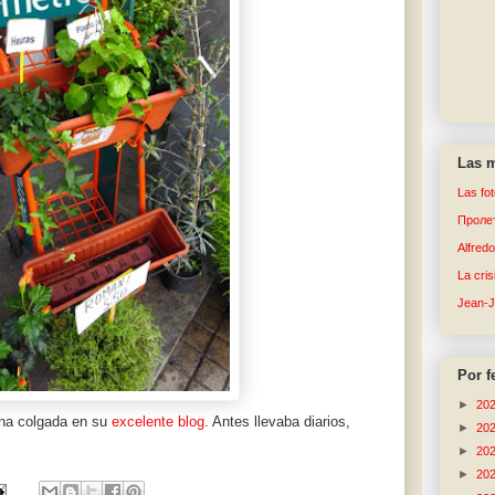
Las m
Las fo
Пролет
Alfred
La cri
Jean-
Por f
►
20
ona colgada en su
excelente blog.
Antes llevaba diarios,
►
20
►
20
►
20