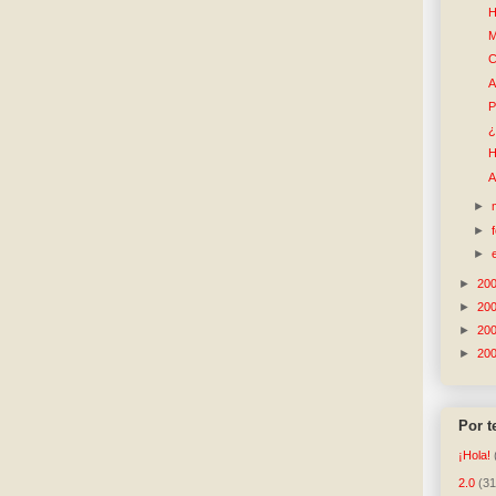
H
M
C
A
P
¿
H
A
►
►
►
►
20
►
20
►
20
►
20
Por 
¡Hola!
2.0
(31