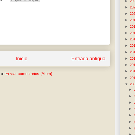
►
20
►
20
►
20
►
20
►
20
►
20
►
20
►
20
►
20
Inicio
Entrada antigua
►
20
►
20
►
20
 a:
Enviar comentarios (Atom)
►
20
▼
20
►
►
►
►
►
►
►
►