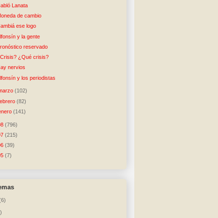
abló Lanata
oneda de cambio
ambiá ese logo
lfonsín y la gente
ronóstico reservado
Crisis? ¿Qué crisis?
ay nervios
lfonsín y los periodistas
marzo
(102)
febrero
(82)
enero
(141)
08
(796)
07
(215)
06
(39)
05
(7)
temas
(6)
)