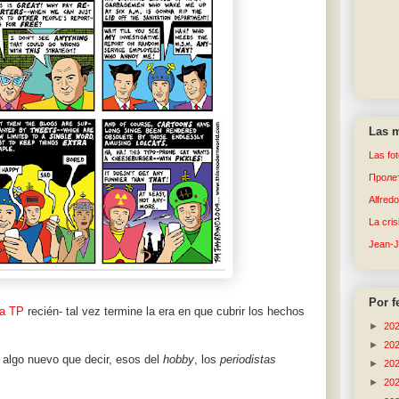
Las m
Las fo
Пролет
Alfred
La cri
Jean-
Por f
ba TP
recién- tal vez termine la era en que cubrir los hechos
►
20
►
20
n algo nuevo que decir, esos del
hobby
, los
periodistas
►
20
►
20