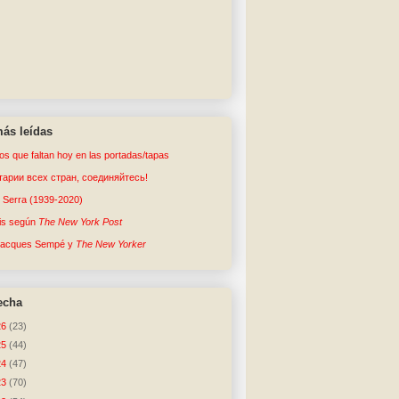
ás leídas
tos que faltan hoy en las portadas/tapas
арии всех стран, соединяйтесь!
o Serra (1939-2020)
sis según
The New York Post
Jacques Sempé y
The New Yorker
echa
26
(23)
25
(44)
24
(47)
23
(70)