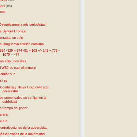
abril
(88)
cos
)
Devuélvanme a mis periodistas!
a Señora Crónica
ortadas en celo
a Vanguardia edición catalana
384 -929 = 374 -81 = 103 +/- 149 + 776 -
1070 = ¿7?
on sólo unos días
l WSJ es casi el primero
ebrián x 2
sí es
loomberg y News Corp contratan
periodistas
os comensales no se fijan en la
publicidad
a trampa del poder
arará
e fue
ontralecciones de la adversidad
ás lecciones de la adversidad