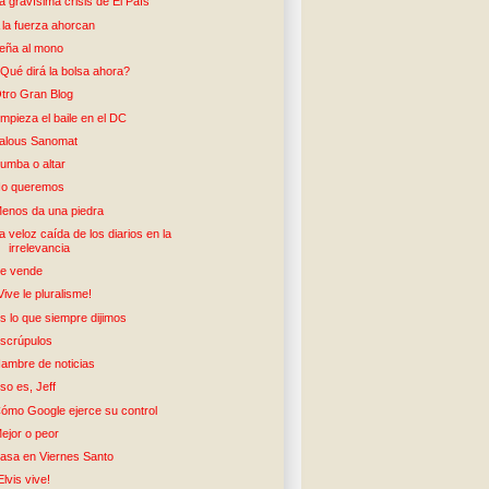
a gravísima crisis de El País
 la fuerza ahorcan
eña al mono
Qué dirá la bolsa ahora?
tro Gran Blog
mpieza el baile en el DC
alous Sanomat
umba o altar
o queremos
enos da una piedra
a veloz caída de los diarios en la
irrelevancia
e vende
Vive le pluralisme!
s lo que siempre dijimos
scrúpulos
ambre de noticias
so es, Jeff
ómo Google ejerce su control
ejor o peor
asa en Viernes Santo
Elvis vive!