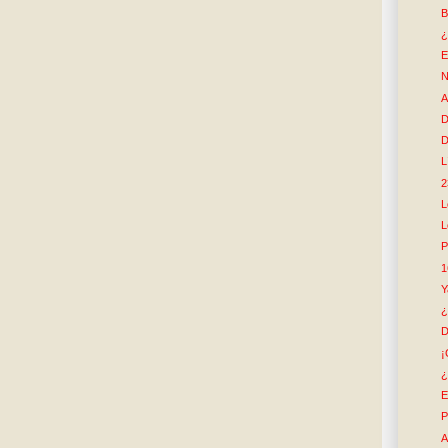
B
¿
E
N
A
D
D
L
2
L
L
P
1
Y
¿
D
¡
¿
E
P
A