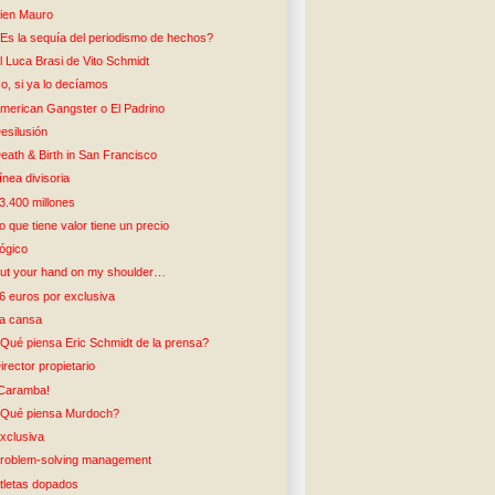
ien Mauro
Es la sequía del periodismo de hechos?
l Luca Brasi de Vito Schmidt
o, si ya lo decíamos
merican Gangster o El Padrino
esilusión
eath & Birth in San Francisco
ínea divisoria
3.400 millones
o que tiene valor tiene un precio
ógico
ut your hand on my shoulder…
6 euros por exclusiva
a cansa
Qué piensa Eric Schmidt de la prensa?
irector propietario
Caramba!
Qué piensa Murdoch?
xclusiva
roblem-solving management
tletas dopados