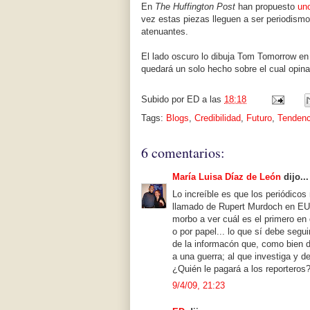
En
The Huffington Post
han propuesto
un
vez estas piezas lleguen a ser periodismo
atenuantes.
El lado oscuro lo dibuja Tom Tomorrow en
quedará un solo hecho sobre el cual opinar
Subido por
ED
a las
18:18
Tags:
Blogs
,
Credibilidad
,
Futuro
,
Tendenc
6 comentarios:
María Luisa Díaz de León
dijo...
Lo increíble es que los periódico
llamado de Rupert Murdoch en EUA
morbo a ver cuál es el primero en 
o por papel... lo que sí debe segui
de la informacón que, como bien d
a una guerra; al que investiga y 
¿Quién le pagará a los reporteros
9/4/09, 21:23