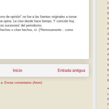
L
D
E
mo de opinión" no fue a las fuentes originales a tomar
V
ue opina. Le creo desde hace tiempo. Y coincido hoy.
D
tos sucesores' del periodismo.
P
hechos o citan hechos, sí. (*Honrosamente... como
G
S
P
P
P
N
S
Inicio
Entrada antigua
E
C
E
 a:
Enviar comentarios (Atom)
H
L
5
C