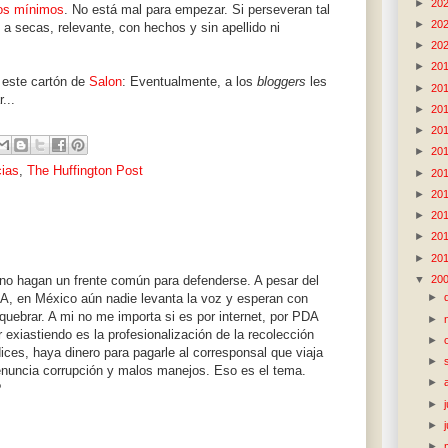
►
20
os mínimos
. No está mal para empezar. Si perseveran tal
►
20
 a secas, relevante, con hechos y sin apellido ni
►
20
►
20
 este cartón de
Salon
: Eventualmente, a los
bloggers
les
►
20
...
►
20
►
20
►
20
ias
,
The Huffington Post
►
20
►
20
►
20
►
20
►
20
s no hagan un frente común para defenderse. A pesar del
▼
20
, en México aún nadie levanta la voz y esperan con
►
quebrar. A mi no me importa si es por internet, por PDA
►
r exiastiendo es la profesionalización de la recolección
►
ices, haya dinero para pagarle al corresponsal que viaja
►
denuncia corrupción y malos manejos. Eso es el tema.
►
?
►
►
►