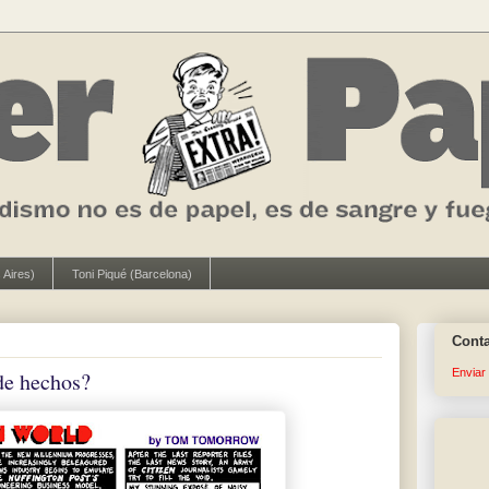
 Aires)
Toni Piqué (Barcelona)
Cont
Enviar
de hechos?