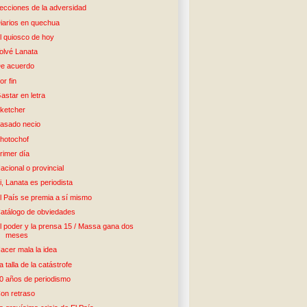
ecciones de la adversidad
iarios en quechua
l quiosco de hoy
olvé Lanata
e acuerdo
or fin
astar en letra
ketcher
asado necio
hotochof
rimer día
acional o provincial
i, Lanata es periodista
l País se premia a sí mismo
atálogo de obviedades
l poder y la prensa 15 / Massa gana dos
meses
acer mala la idea
a talla de la catástrofe
0 años de periodismo
on retraso