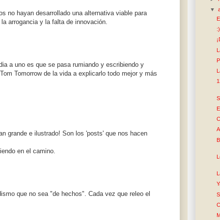
▼
os no hayan desarrollado una alternativa viable para
E
la arrogancia y la falta de innovación.
:
¡
L
P
ia a uno es que se pasa rumiando y escribiendo y
L
 Tom Tomorrow de la vida a explicarlo todo mejor y más
1
S
E
C
A
an grande e ilustrado! Son los 'posts' que nos hacen
B
iendo en el camino.
L
L
Y
dismo que no sea "de hechos". Cada vez que releo el
S
C
M