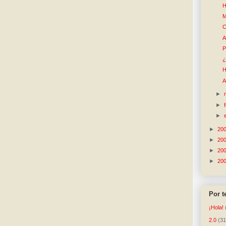
H
M
C
A
P
¿
H
A
►
►
►
►
20
►
20
►
20
►
20
Por 
¡Hola!
2.0
(31