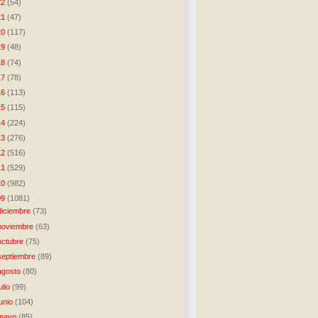
22
(54)
21
(47)
20
(117)
19
(48)
18
(74)
17
(78)
16
(113)
15
(115)
14
(224)
13
(276)
12
(516)
11
(529)
10
(982)
09
(1081)
diciembre
(73)
noviembre
(63)
octubre
(75)
septiembre
(89)
agosto
(80)
julio
(99)
junio
(104)
mayo
(85)