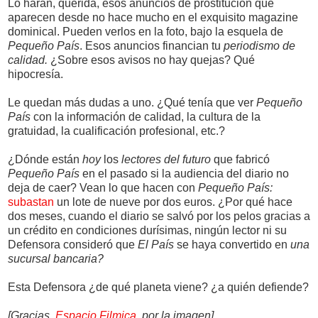
Lo harán, querida, esos anuncios de prostitución que
aparecen desde no hace mucho en el exquisito magazine
dominical. Pueden verlos en la foto, bajo la esquela de
Pequeño País
. Esos anuncios financian tu
periodismo de
calidad.
¿Sobre esos avisos no hay quejas? Qué
hipocresía.
Le quedan más dudas a uno. ¿Qué tenía que ver
Pequeño
País
con la información de calidad, la cultura de la
gratuidad, la cualificación profesional, etc.?
¿Dónde están
hoy
los
lectores del futuro
que fabricó
Pequeño País
en el pasado si la audiencia del diario no
deja de caer? Vean lo que hacen con
Pequeño País:
subastan
un lote de nueve por dos euros. ¿Por qué hace
dos meses, cuando el diario se salvó por los pelos gracias a
un crédito en condiciones durísimas, ningún lector ni su
Defensora consideró que
El País
se haya convertido en
una
sucursal bancaria?
Esta Defensora ¿de qué planeta viene? ¿a quién defiende?
[Gracias,
Espacio Filmica,
por la imagen]