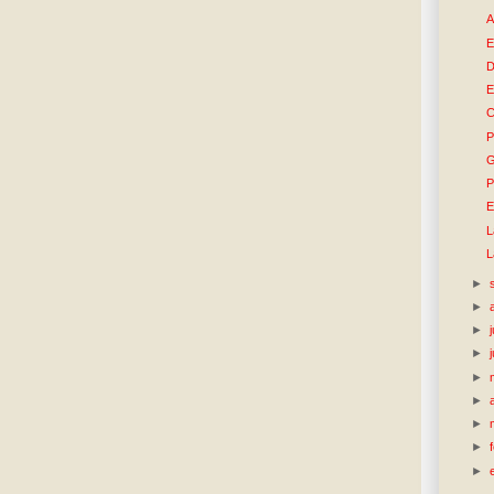
A
E
D
E
C
P
G
P
E
L
L
►
►
►
►
►
►
►
►
►