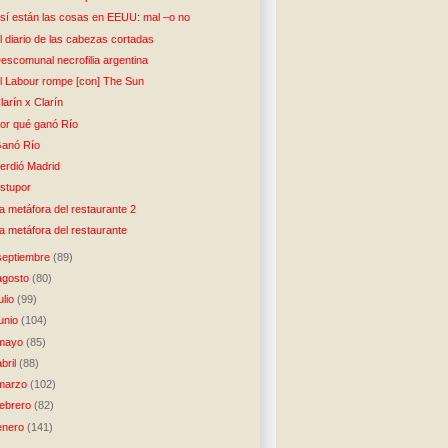
sí están las cosas en EEUU: mal –o no
l diario de las cabezas cortadas
escomunal necrofilia argentina
l Labour rompe [con] The Sun
larín x Clarín
or qué ganó Río
anó Río
erdió Madrid
stupor
a metáfora del restaurante 2
a metáfora del restaurante
septiembre
(89)
agosto
(80)
julio
(99)
junio
(104)
mayo
(85)
abril
(88)
marzo
(102)
febrero
(82)
enero
(141)