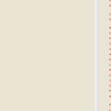
E
G
C
D
B
C
P
O
U
A
E
L
N
C
J
C
P
A
P
L