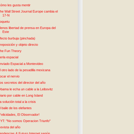
ómo les gusta mentir
he Wall Street Journal Europe cambia el
17-N
oquetu
enos libertad de prensa en Europa del
Este
fecto burbuja (pinchada)
reposición y objeto directo
he Fun Theory
erla espacial
nviado Espacial a Montevideo
l otro lado de la pesadilla mexicana
ocar el nervio
os secretos del director del año
bama le echa un cable a la Leibovitz
iario por cable en Long Island
a solución total a la crisis
l baile de los elefantes
Felicidades, El Observador!
YT: "No somos Operacion Triunfo"
evista del año
endencias & Futuro Internet según