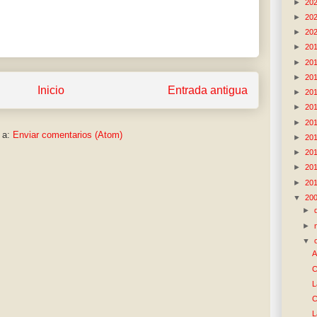
►
20
►
20
►
20
►
20
►
20
►
20
Inicio
Entrada antigua
►
20
►
20
►
20
 a:
Enviar comentarios (Atom)
►
20
►
20
►
20
►
20
▼
20
►
►
▼
A
C
L
C
L