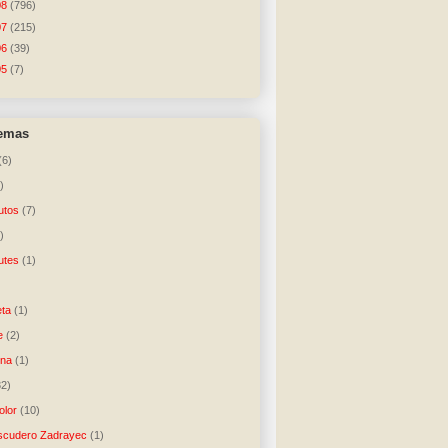
08
(796)
07
(215)
06
(39)
05
(7)
temas
(6)
)
utos
(7)
)
utes
(1)
)
ta
(1)
e
(2)
una
(1)
32)
lor
(10)
scudero Zadrayec
(1)