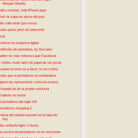
Morgan Stanley
diós revistas, hola iPhone apps
hof: la culpa es ahora del juez
ás vale tarde que nunca
utas quizá, pero sin parecerlo
hof
celeren la mudanza digital
efinición de periodista, by Sócrates
witter es más noticioso que Facebook
 Globo: muito além do papel de um jornal
ceptar errores es a favor, no en contra
vitar que el periodismo se embandere
iguen las operaciones contra la prensa
l espejo de de la propia conducta
l talento no existe
l periodismo del siglo XXI
eriodismo shopping 2
oticia del sábado pasado en la tapa de
hoy
ás rediseño light: L'Huma
a carrera de periodismo no es necesaria