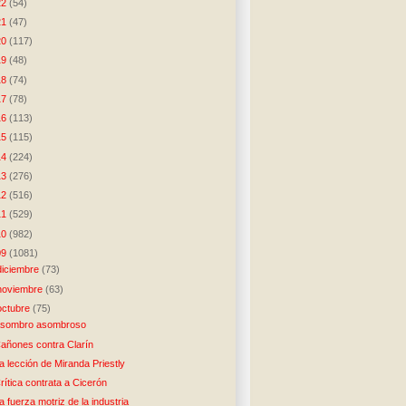
22
(54)
21
(47)
20
(117)
19
(48)
18
(74)
17
(78)
16
(113)
15
(115)
14
(224)
13
(276)
12
(516)
11
(529)
10
(982)
09
(1081)
diciembre
(73)
noviembre
(63)
octubre
(75)
sombro asombroso
añones contra Clarín
a lección de Miranda Priestly
rítica contrata a Cicerón
a fuerza motriz de la industria