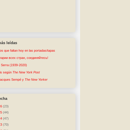
ás leídas
tos que faltan hoy en las portadas/tapas
арии всех стран, соединяйтесь!
o Serra (1939-2020)
sis según
The New York Post
Jacques Sempé y
The New Yorker
echa
26
(23)
25
(44)
24
(47)
23
(70)