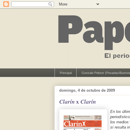
Principal
Gonzalo Peltzer (Posadas/Buenos
domingo, 4 de octubre de 2009
Clarín
x
Clarín
En los últi
periodístic
los medios:
sí resulta i