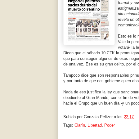
formal y su
estigmatiza
direccionad
revela un o
comunicaci
Esto es lo
Vale la pena
votará- la 
Dicen que el sábado 10 CFK la promulgará
que para conseguir algunos de esos negoci
de una vez. Ese es su gran delito, por el
Tampoco dice que son responsables primari
y por tanto de que nos gobierne quien ahor
Nada de eso justifica la ley que sancionar
obediente al Gran Marido, con el fin de v
hacia el Grupo que un buen día -y un poco 
Subido por
Gonzalo Peltzer
a las
22:17
Tags:
Clarín
,
Libertad
,
Poder