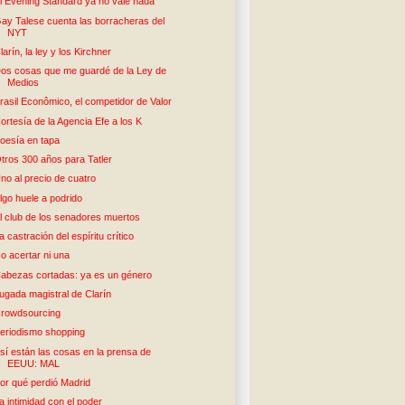
l Evening Standard ya no vale nada
ay Talese cuenta las borracheras del
NYT
larín, la ley y los Kirchner
os cosas que me guardé de la Ley de
Medios
rasil Econômico, el competidor de Valor
ortesía de la Agencia Efe a los K
oesía en tapa
tros 300 años para Tatler
no al precio de cuatro
lgo huele a podrido
l club de los senadores muertos
a castración del espíritu crítico
o acertar ni una
abezas cortadas: ya es un género
ugada magistral de Clarín
rowdsourcing
eriodismo shopping
sí están las cosas en la prensa de
EEUU: MAL
or qué perdió Madrid
a intimidad con el poder