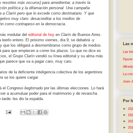
s resortes más oscuros) para amedrentar, a través la
ción política y la difamación personal. Una campaña
a a Clarín pero que lo excede como destinatario. Y que
bjetivo muy claro: desacreditar a los medios de
ón como contrapeso en la democracia.
 más medular del
editorial de hoy
en
Clarín
de Buenos Aires.
 leerlo entero. El próximo viernes, día 9, se debatirá -y
Las m
ley que los obligará a desmembrarse como grupo de medios.
 para que empiecen a correr los plazos. Lo que no dice es
Las fo
os, el Grupo Clarín vendió su línea editorial y su alma más
Пролет
 que parece que va a pagar caro, muy caro.
Alfred
os de la deficiente inteligencia colectiva de los argentinos
La cri
a se los quiere cargar.
Jean-
á el Congreso ilegitimado por las últimas elecciones. Lo hará
olver a acumuluar poder para el matrimonio y de revancha
tarde- les dio la espalda.
Por f
►
20
►
20
►
20
►
20