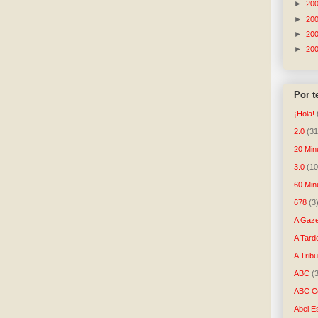
►
20
►
20
►
20
►
20
Por 
¡Hola!
2.0
(31
20 Min
3.0
(10
60 Min
678
(3
A Gaze
A Tard
A Trib
ABC
(
ABC Co
Abel E