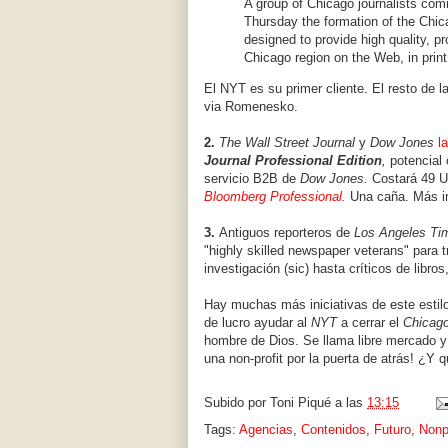
A group of Chicago journalists com
Thursday the formation of the Chi
designed to provide high quality, 
Chicago region on the Web, in print
El NYT es su primer cliente. El resto de 
via Romenesko.
2.
The Wall Street Journal
y
Dow Jones
l
Journal Professional Edition
,
potencial
servicio B2B de
Dow Jones.
Costará 49 U
Bloomberg Professional.
Una caña. Más i
3.
Antiguos reporteros de
Los Angeles Ti
"highly skilled newspaper veterans" para 
investigación (sic) hasta críticos de libro
Hay muchas más iniciativas de este estil
de lucro ayudar al
NYT
a cerrar el
Chicago
hombre de Dios. Se llama libre mercado y
una non-profit por la puerta de atrás! ¿Y 
Subido por
Toni Piqué
a las
13:15
Tags:
Agencias
,
Contenidos
,
Futuro
,
Nonpr