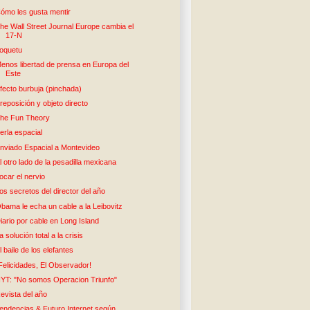
ómo les gusta mentir
he Wall Street Journal Europe cambia el
17-N
oquetu
enos libertad de prensa en Europa del
Este
fecto burbuja (pinchada)
reposición y objeto directo
he Fun Theory
erla espacial
nviado Espacial a Montevideo
l otro lado de la pesadilla mexicana
ocar el nervio
os secretos del director del año
bama le echa un cable a la Leibovitz
iario por cable en Long Island
a solución total a la crisis
l baile de los elefantes
Felicidades, El Observador!
YT: "No somos Operacion Triunfo"
evista del año
endencias & Futuro Internet según