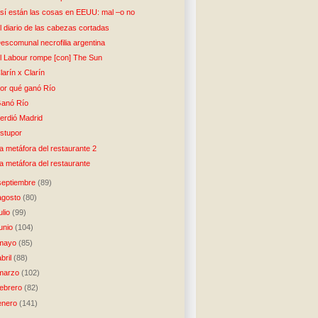
sí están las cosas en EEUU: mal –o no
l diario de las cabezas cortadas
escomunal necrofilia argentina
l Labour rompe [con] The Sun
larín x Clarín
or qué ganó Río
anó Río
erdió Madrid
stupor
a metáfora del restaurante 2
a metáfora del restaurante
septiembre
(89)
agosto
(80)
julio
(99)
junio
(104)
mayo
(85)
abril
(88)
marzo
(102)
febrero
(82)
enero
(141)