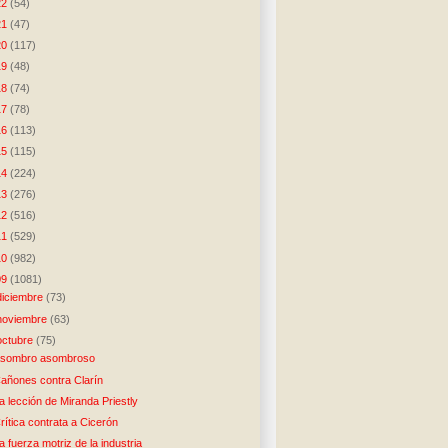
22
(54)
21
(47)
20
(117)
19
(48)
18
(74)
17
(78)
16
(113)
15
(115)
14
(224)
13
(276)
12
(516)
11
(529)
10
(982)
09
(1081)
diciembre
(73)
noviembre
(63)
octubre
(75)
sombro asombroso
añones contra Clarín
a lección de Miranda Priestly
rítica contrata a Cicerón
a fuerza motriz de la industria