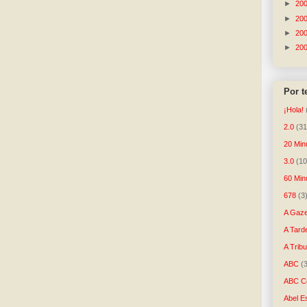
►
20
►
20
►
20
►
20
Por 
¡Hola!
2.0
(31
20 Min
3.0
(10
60 Min
678
(3
A Gaze
A Tard
A Trib
ABC
(
ABC Co
Abel E