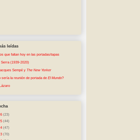
ás leídas
tos que faltan hoy en las portadas/tapas
o Serra (1939-2020)
Jacques Sempé y
The New Yorker
sería la reunión de portada de
El Mundo
?
Lázaro
echa
26
(23)
25
(44)
24
(47)
23
(70)