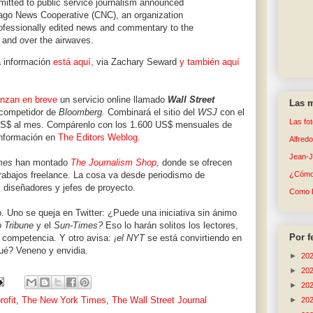
mitted to public service journalism announced
cago News Cooperative (CNC), an organization
professionally edited news and commentary to the
 and over the airwaves.
la información
está aquí,
via Zachary Seward
y también aquí
anzan en breve
un servicio online llamado
Wall Street
Las m
 competidor de
Bloomberg.
Combinará el sitio del
WSJ
con el
Las fo
S$ al mes. Compárenlo con los 1.600 US$ mensuales de
nformación en
The Editors Weblog.
Alfred
Jean-
mes
han montado
The Journalism Shop,
donde se ofrecen
trabajos freelance. La cosa va desde periodismo de
¿Cómo 
s, diseñadores y jefes de proyecto.
Como 
o. Uno se queja en Twitter: ¿Puede u
na iniciativa sin ánimo
 Tribune
y el
Sun-Times?
Eso lo harán solitos los lectores,
Por f
 competencia. Y otro avisa:
¡el NYT
se está convirtiendo en
qué? Veneno y envidia.
►
20
►
20
►
20
ofit
,
The New York Times
,
The Wall Street Journal
►
20