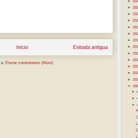
►
20
►
20
►
20
►
20
►
20
►
20
►
20
Inicio
Entrada antigua
►
20
►
20
►
20
 a:
Enviar comentarios (Atom)
►
20
►
20
►
20
▼
20
►
►
▼
A
C
L
C
L