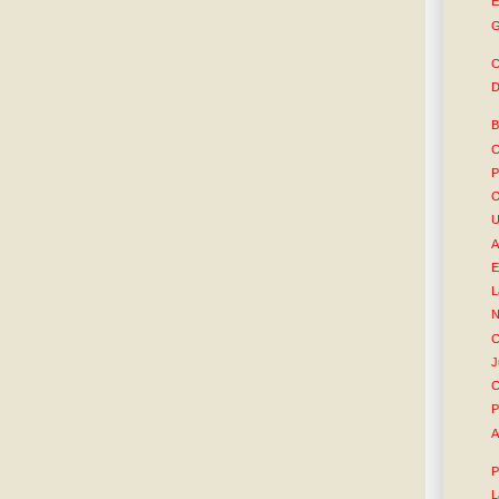
E
G
C
D
B
C
P
O
U
A
E
L
N
C
J
C
P
A
P
L