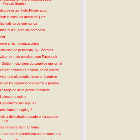
Morgan Stanley
diós revistas, hola iPhone apps
hof: la culpa es ahora del juez
ás vale tarde que nunca
utas quizá, pero sin parecerlo
hof
celeren la mudanza digital
efinición de periodista, by Sócrates
witter es más noticioso que Facebook
 Globo: muito além do papel de um jornal
ceptar errores es a favor, no en contra
vitar que el periodismo se embandere
iguen las operaciones contra la prensa
l espejo de de la propia conducta
l talento no existe
l periodismo del siglo XXI
eriodismo shopping 2
oticia del sábado pasado en la tapa de
hoy
ás rediseño light: L'Huma
a carrera de periodismo no es necesaria