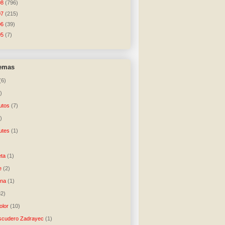
08
(796)
07
(215)
06
(39)
05
(7)
temas
(6)
)
utos
(7)
)
utes
(1)
)
ta
(1)
e
(2)
una
(1)
32)
lor
(10)
scudero Zadrayec
(1)