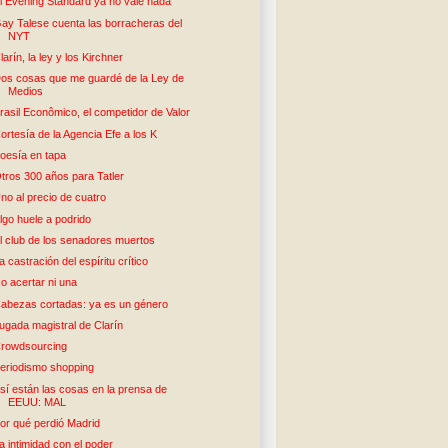
l Evening Standard ya no vale nada
ay Talese cuenta las borracheras del
NYT
larín, la ley y los Kirchner
os cosas que me guardé de la Ley de
Medios
rasil Econômico, el competidor de Valor
ortesía de la Agencia Efe a los K
oesía en tapa
tros 300 años para Tatler
no al precio de cuatro
lgo huele a podrido
l club de los senadores muertos
a castración del espíritu crítico
o acertar ni una
abezas cortadas: ya es un género
ugada magistral de Clarín
rowdsourcing
eriodismo shopping
sí están las cosas en la prensa de
EEUU: MAL
or qué perdió Madrid
a intimidad con el poder