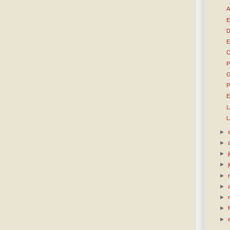
A
E
D
E
C
P
G
P
E
L
L
►
►
►
►
►
►
►
►
►