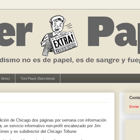
 Aires)
Toni Piqué (Barcelona)
Cont
Enviar
dición de Chicago dos páginas por semana con información
e,
un servicio informativo non-profit encabezado por Jim
Times
y ex subdirector del
Chicago Tribune: