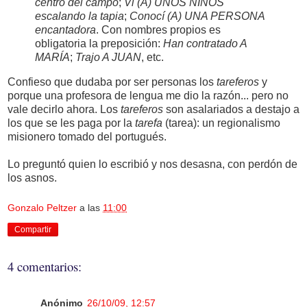
centro del campo
;
Vi (A) UNOS NIÑOS
escalando la tapia
;
Conocí (A) UNA PERSONA
encantadora
. Con nombres propios es
obligatoria la preposición:
Han contratado A
MARÍA
;
Trajo A JUAN
, etc.
Confieso que dudaba por ser personas los
tareferos
y
porque una profesora de lengua me dio la razón... pero no
vale decirlo ahora. Los
tareferos
son asalariados a destajo a
los que se les paga por la
tarefa
(tarea): un regionalismo
misionero tomado del portugués.
Lo preguntó quien lo escribió y nos desasna, con perdón de
los asnos.
Gonzalo Peltzer
a las
11:00
Compartir
4 comentarios:
Anónimo
26/10/09, 12:57