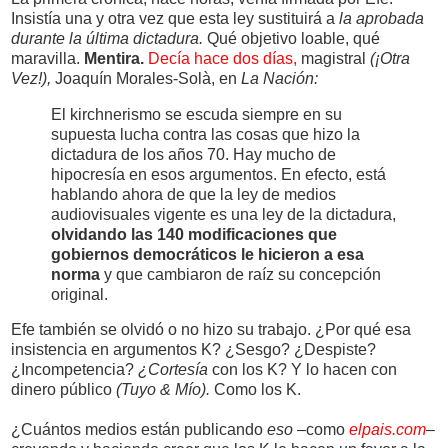
Insistía una y otra vez que esta ley sustituirá a
la aprobada
durante la última dictadura.
Qué objetivo loable, qué
maravilla.
Mentira.
Decía hace dos días,
magistral
(¡Otra
Vez!),
Joaquín Morales-Solà, en
La Nación:
El kirchnerismo se escuda siempre en su
supuesta lucha contra las cosas que hizo la
dictadura de los años 70. Hay mucho de
hipocresía en esos argumentos. En efecto, está
hablando ahora de que la ley de medios
audiovisuales vigente es una ley de la dictadura,
olvidando las 140 modificaciones que
gobiernos democráticos le hicieron a esa
norma
y que cambiaron de raíz su concepción
original.
Efe también se olvidó o no hizo su trabajo. ¿Por qué esa
insistencia en argumentos K? ¿Sesgo? ¿Despiste?
¿Incompetencia?
¿Cortesía
con los K? Y lo hacen con
dinero público
(Tuyo & Mío).
Como los K.
¿Cuántos medios están publicando
eso
–como
elpais.com
–