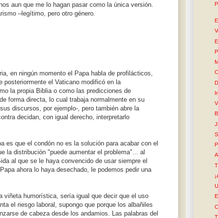
P
enos aun que me lo hagan pasar como la única versión.
rismo –legítimo, pero otro género.
E
V
E
P
M
C
aria, en ningún momento el Papa habla de profilácticos,
e posteriormente el Vaticano modificó en la
D
como la propia Biblia o como las predicciones de
I
e forma directa, lo cual trabaja normalmente en su
V
sus discursos, por ejemplo-, pero también abre la
B
ontra decidan, con igual derecho, interpretarlo
J
S
pa es que el condón no es la solución para acabar con el
P
e la distribución "puede aumentar el problema"... al
A
ida al que se le haya convencido de usar siempre el
T
l Papa ahora lo haya desechado, le podemos pedir una
¡
U
viñeta humorística, sería igual que decir que el uso
E
ta el riesgo laboral, supongo que porque los albañiles
C
anzarse de cabeza desde los andamios. Las palabras del
T