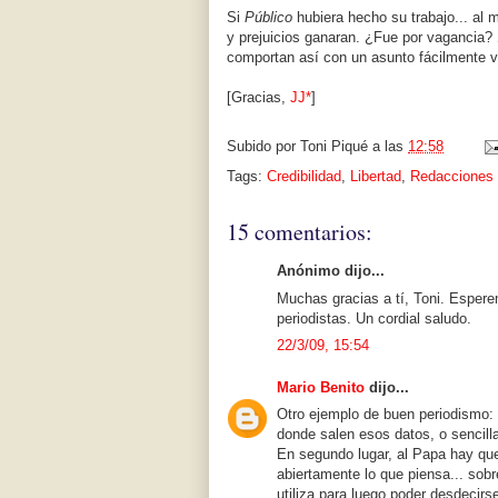
Si
Público
hubiera hecho su trabajo... al
y prejuicios ganaran. ¿Fue por vagancia? 
comportan así con un asunto fácilmente v
[Gracias,
JJ*
]
Subido por
Toni Piqué
a las
12:58
Tags:
Credibilidad
,
Libertad
,
Redacciones
15 comentarios:
Anónimo dijo...
Muchas gracias a tí, Toni. Esper
periodistas. Un cordial saludo.
22/3/09, 15:54
Mario Benito
dijo...
Otro ejemplo de buen periodismo: 
donde salen esos datos, o sencilla
En segundo lugar, al Papa hay que
abiertamente lo que piensa... sobr
utiliza para luego poder desdecirs