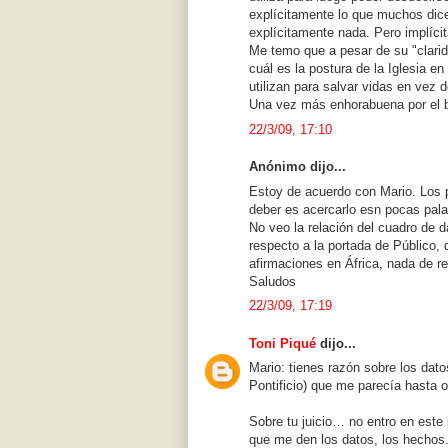
explícitamente lo que muchos dicen
explícitamente nada. Pero implícita
Me temo que a pesar de su "clarid
cuál es la postura de la Iglesia en
utilizan para salvar vidas en vez 
Una vez más enhorabuena por el b
22/3/09, 17:10
Anónimo dijo...
Estoy de acuerdo con Mario. Los p
deber es acercarlo esn pocas pala
No veo la relación del cuadro de d
respecto a la portada de Público,
afirmaciones en África, nada de re
Saludos
22/3/09, 17:19
Toni Piqué
dijo...
Mario: tienes razón sobre los dat
Pontificio) que me parecía hasta o
Sobre tu juicio… no entro en este b
que me den los datos, los hechos.