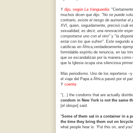
Y
dijo, según
La Vanguardia:
"Ciertamente,
muchos dicen que dijo.
"No se puede soluc
contrario, existe el riesgo de aumentar el
XVI, quien, seguidamente, precisó cuál es
sexualidad, es decir, una renovación espi
comportarse uno con el otro"
y "
la disponi
estar con los que sufren"
. Este segundo a
católicas en África,verdaderamente ejemp
formidable espíritu de renuncia, en las tr
que se escandalizan por la manera como 
que la Iglesia ocupa una silenciosa primera
Más periodismo. Uno de los reporteros –y 
el viaje del Papa a África paseó por el p
Y
cuenta:
"(...) the condoms that are actually distrib
condom in New York is not the same th
[el obispo] said.
“
Some of them sat in a container in a p
the time they bring them out on bicycl
what people hear is: ‘Put this on, and you’r