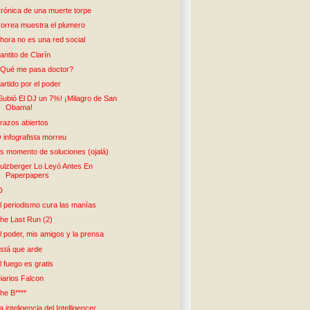
rónica de una muerte torpe
orrea muestra el plumero
hora no es una red social
antito de Clarín
Qué me pasa doctor?
artido por el poder
Subió El DJ un 7%! ¡Milagro de San
Obama!
razos abiertos
 infografista morreu
s momento de soluciones (ojalá)
ulzberger Lo Leyó Antes En
Paperpapers
D
l periodismo cura las manías
he Last Run (2)
l poder, mis amigos y la prensa
stá que arde
l fuego es gratis
iarios Falcon
he B****
a inteligencia del Intelligencer