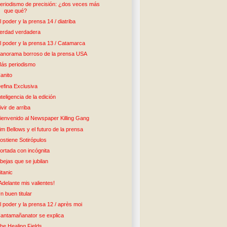
eriodismo de precisión: ¿dos veces más
que qué?
l poder y la prensa 14 / diatriba
erdad verdadera
l poder y la prensa 13 / Catamarca
anorama borroso de la prensa USA
ás periodismo
anito
efina Exclusiva
nteligencia de la edición
ivir de arriba
ienvenido al Newspaper Killing Gang
im Bellows y el futuro de la prensa
ostiene Sotirópulos
ortada con incógnita
bejas que se jubilan
itanic
Adelante mis valientes!
n buen titular
l poder y la prensa 12 / après moi
antamañanator se explica
he Healing Fields