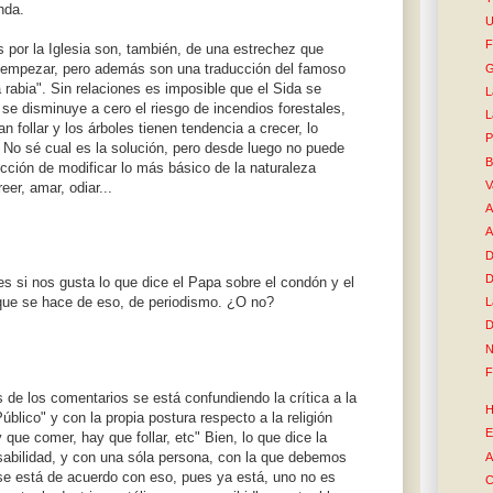
nda.
U
F
 por la Iglesia son, también, de una estrechez que
a empezar, pero además son una traducción del famoso
G
a rabia". Sin relaciones es imposible que el Sida se
L
 se disminuye a cero el riesgo de incendios forestales,
L
n follar y los árboles tienen tendencia a crecer, lo
P
No sé cual es la solución, pero desde luego no puede
B
ección de modificar lo más básico de la naturaleza
V
eer, amar, odiar...
A
A
D
D
s si nos gusta lo que dice el Papa sobre el condón y el
 que se hace de eso, de periodismo. ¿O no?
L
D
N
F
e los comentarios se está confundiendo la crítica a la
H
úblico" y con la propia postura respecto a la religión
E
 que comer, hay que follar, etc" Bien, lo que dice la
nsabilidad, y con una sóla persona, con la que debemos
A
se está de acuerdo con eso, pues ya está, uno no es
C