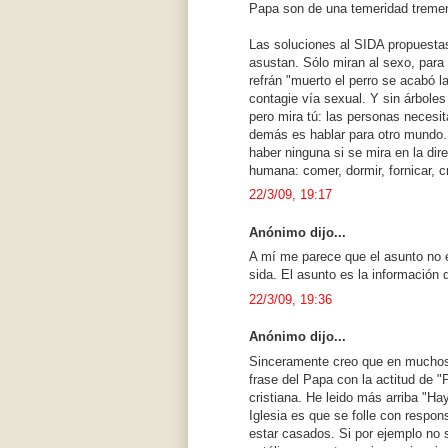
Papa son de una temeridad treme
Las soluciones al SIDA propuestas
asustan. Sólo miran al sexo, par
refrán "muerto el perro se acabó l
contagie vía sexual. Y sin árboles
pero mira tú: las personas necesita
demás es hablar para otro mundo. 
haber ninguna si se mira en la dir
humana: comer, dormir, fornicar, cr
22/3/09, 19:17
Anónimo dijo...
A mí me parece que el asunto no e
sida. El asunto es la información
22/3/09, 19:36
Anónimo dijo...
Sinceramente creo que en muchos d
frase del Papa con la actitud de "P
cristiana. He leido más arriba "Hay
Iglesia es que se folle con respo
estar casados. Si por ejemplo no 