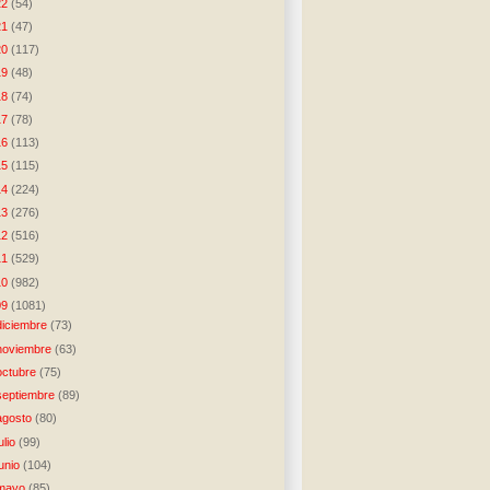
22
(54)
21
(47)
20
(117)
19
(48)
18
(74)
17
(78)
16
(113)
15
(115)
14
(224)
13
(276)
12
(516)
11
(529)
10
(982)
09
(1081)
diciembre
(73)
noviembre
(63)
octubre
(75)
septiembre
(89)
agosto
(80)
julio
(99)
junio
(104)
mayo
(85)