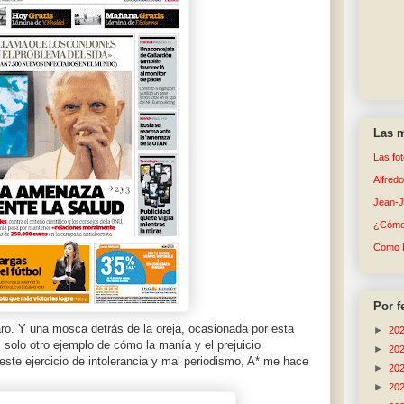
Las m
Las fo
Alfred
Jean-
¿Cómo 
Como 
Por f
aro. Y una mosca detrás de la oreja, ocasionada por esta
►
20
s solo otro ejemplo de cómo la manía y el prejuicio
►
20
ste ejercicio de intolerancia y mal periodismo, A* me hace
►
20
►
20