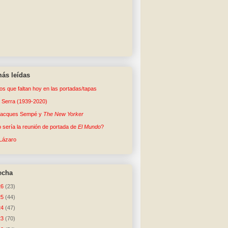
ás leídas
tos que faltan hoy en las portadas/tapas
o Serra (1939-2020)
Jacques Sempé y
The New Yorker
sería la reunión de portada de
El Mundo
?
Lázaro
echa
26
(23)
25
(44)
24
(47)
23
(70)