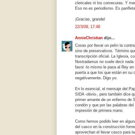
clericales ni los comecuras. Y m
Eso no es periodismo. Es panfleta
¡Gracias, grande!
22/3/09, 17:48
AnnieChristian
dijo...
Cosas por llevar un pelín la contr
sino de preservativos. Término qu
transcripción oficial. La Iglesia, 
Nostradamus no suele decir nada d
favor -lo mismo le pasa al Rey en 
puerta a que los que están en su c
negativamente. Digo yo.
En lo esencial, el mensaje del Pa
SIDA -obvio-, pero también dice qu
primer amante de un enfermo de S
condón y que por las palabras de
impresión de primera mano.
Como hemos podido leer en alguna 
del casco en la construcción fomen
aprovechan el llevar casco para l