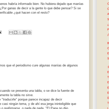
 menos habría informado bien. No hubiera dejado que manías
C
¿Por ganas de decir a la gente lo que debe pensar? Si se
C
erificable ¿qué hacen con el resto?
A
S
¿
P
¡
B
O
E
S
emos que el periodismo cure algunas manías de algunos
:
E
T
E
E
cuando se presenta una tabla, o se dice la fuente de
E
mente la tabla no sirve.
D
 "traducirle" porque parece incapaz de decir
T
e casi ningún tema, y de ahí esa jerga ininteligible que
e o reafirmarse, o nada de nada. "El Papa no dijo
L