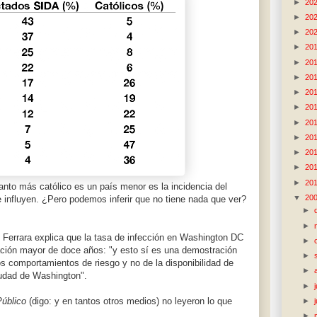
►
20
►
20
►
20
►
20
►
20
►
20
►
20
►
20
►
20
►
20
►
20
►
20
►
20
to más católico es un país menor es la incidencia del
▼
20
e influyen. ¿Pero podemos inferir que no tiene nada que ver?
►
►
Ferrara explica que la tasa de infección en Washington DC
►
lación mayor de doce años: "y esto sí es una demostración
►
os comportamientos de riesgo y no de la disponibilidad de
►
ciudad de Washington".
►
Público
(digo: y en tantos otros medios) no leyeron lo que
►
►