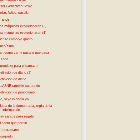
ser Generated Strike
ollar, fallido, castillo
rande
as máquinas evolucionaron (2)
as máquinas evolucionaron (1)
iense como yo quiero
uenísimo
an como van y pasa lo que pasa
 saco
ureolazo para el santazo
efinición de diario (2)
efinición de diario
a ASNE también suspende
efinición de periodismo
o, si ya lo decía yo...
iesta de la democracia, orgía de la
información
ay santos para regalar
l santo que perdió
 contramano
ómprelo