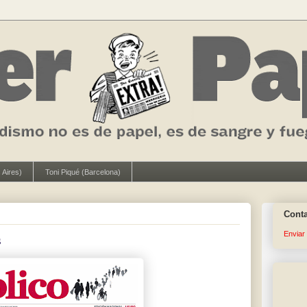
 Aires)
Toni Piqué (Barcelona)
Cont
Enviar
s