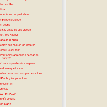
he Last Run
hiva
onaciones por periodismo
mpalago profundo
h, bueno
éalas antes de que cierren
ien, Ted Koppel
apa de la crisis
earst: que paguen los lectores
orituri te salutant
Podríamos aprender a pensar de
nuevo?
sí vamos perdiendo a la gente
erdonen que insista
o lean este post, compren este libro
l Kindle y los periódicos
n editor ahí
entejas
2,9+56,3=100
n día de furia
ien Clarín