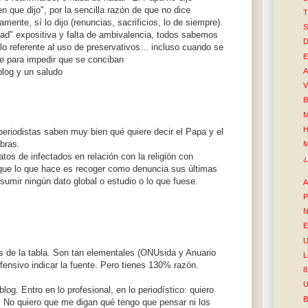
 que dijo", por la sencilla razón de que no dice
T
mente, sí lo dijo (renuncias, sacrificios, lo de siempre).
S
ad" expositiva y falta de ambivalencia, todos sabemos
D
 lo referente al uso de preservativos... incluso cuando se
E
de para impedir que se conciban
A
log y un saludo
V
B
M
H
eriodistas saben muy bien qué quiere decir el Papa y el
bras.
M
atos de infectados en relación con la religión con
¿
 que lo que hace es recoger como denuncia sus últimas
sumir ningún dato global o estudio o lo que fuese.
A
P
N
E
U
os de la tabla. Son tan elementales (ONUsida y Anuario
L
fensivo indicar la fuente. Pero tienes 130% razón.
8
U
log. Entro en lo profesional, en lo periodístico: quiero
B
 No quiero que me digan qué tengo que pensar ni los