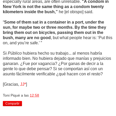
especially rural areas, are often unreliable.
“A condom in
New York is not the same thing as a condom twenty
kilometers inside the bush,”
he [el obispo] said.
“
Some of them sat in a container in a port, under the
sun, for maybe two or three months. By the time they
bring them out on bicycles, passing them out in the
bush, many are no good
, but what people hear is: ‘Put this
on, and you’re safe.’ ”
Si
Público
hubiera hecho su trabajo... al menos habría
informado bien. No hubiera dejado que manías y prejuicios
ganaran. ¿Fue por vagancia? ¿Por ganas de decir a la
gente lo que debe pensar? Si se comportan así con un
asunto fácilmente verificable ¿qué hacen con el resto?
[Gracias,
JJ*
]
Toni Piqué
a las
12:58
Compartir