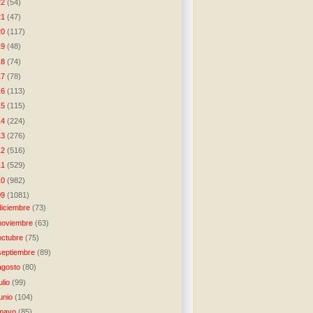
22
(54)
21
(47)
20
(117)
19
(48)
18
(74)
17
(78)
16
(113)
15
(115)
14
(224)
13
(276)
12
(516)
11
(529)
10
(982)
09
(1081)
diciembre
(73)
noviembre
(63)
octubre
(75)
septiembre
(89)
agosto
(80)
julio
(99)
junio
(104)
mayo
(85)