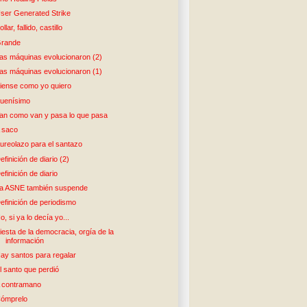
ser Generated Strike
ollar, fallido, castillo
rande
as máquinas evolucionaron (2)
as máquinas evolucionaron (1)
iense como yo quiero
uenísimo
an como van y pasa lo que pasa
 saco
ureolazo para el santazo
efinición de diario (2)
efinición de diario
a ASNE también suspende
efinición de periodismo
o, si ya lo decía yo...
iesta de la democracia, orgía de la
información
ay santos para regalar
l santo que perdió
 contramano
ómprelo