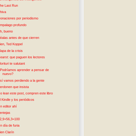
he Last Run
hiva
onaciones por periodismo
mpalago profundo
h, bueno
éalas antes de que cierren
ien, Ted Koppel
apa de la crisis
earst: que paguen los lectores
orituri te salutant
Podríamos aprender a pensar de
nuevo?
sí vamos perdiendo a la gente
erdonen que insista
o lean este post, compren este libro
l Kindle y los periódicos
n editor ahí
entejas
2,9+56,3=100
n día de furia
ien Clarín