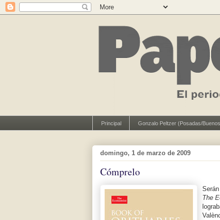
Principal
Gonzalo Peltzer (Posadas/Buenos
domingo, 1 de marzo de 2009
Cómprelo
Serán 
The E
logra
Valèn