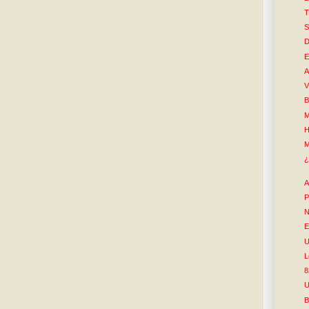
T
S
D
E
A
V
B
M
H
M
¿
A
P
N
E
U
L
8
U
B