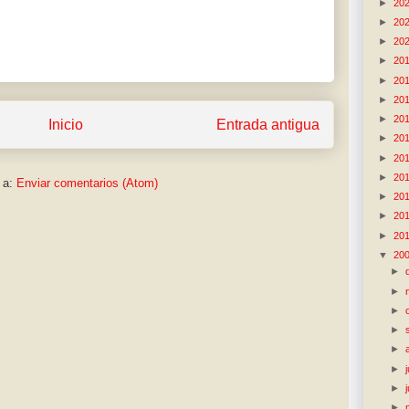
►
20
►
20
►
20
►
20
►
20
►
20
►
20
Inicio
Entrada antigua
►
20
►
20
►
20
 a:
Enviar comentarios (Atom)
►
20
►
20
►
20
▼
20
►
►
►
►
►
►
►
►