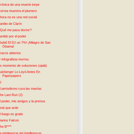
rónica de una muerte torpe
orrea muestra el plumero
hora no es una red social
antito de Clarín
Qué me pasa doctor?
artido por el poder
Subió El DJ un 7%! ¡Milagro de San
Obama!
razos abiertos
 infografista morreu
s momento de soluciones (ojalá)
ulzberger Lo Leyó Antes En
Paperpapers
D
l periodismo cura las manías
he Last Run (2)
l poder, mis amigos y la prensa
stá que arde
l fuego es gratis
iarios Falcon
he B****
a inteligencia del Intelligencer