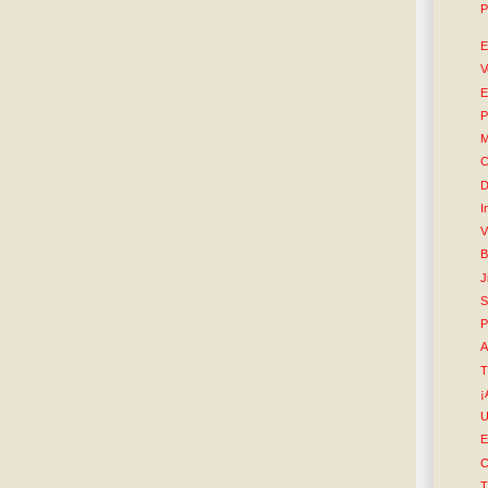
P
E
V
E
P
M
C
D
I
V
B
J
S
P
A
T
¡
U
E
C
T