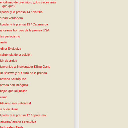
eriodismo de precisión: ¿dos veces más
que qué?
l poder y la prensa 14 / diatriba
erdad verdadera
l poder y la prensa 13 / Catamarca
anorama borroso de la prensa USA
ás periodismo
anito
efina Exclusiva
nteligencia de la edición
ivir de arriba
ienvenido al Newspaper Killing Gang
im Bellows y el futuro de la prensa
ostiene Sotirópulos
ortada con incógnita
bejas que se jubilan
itanic
Adelante mis valientes!
n buen titular
l poder y la prensa 12 / après moi
antamañanator se explica
he Healing Fields