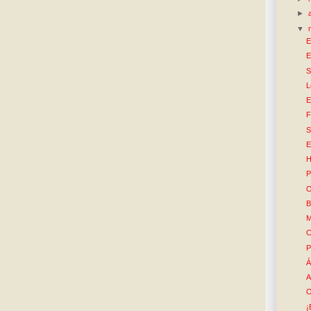
►
▼
E
E
S
L
E
F
S
E
H
P
O
B
M
C
P
Á
A
O
¡