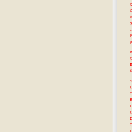
C
C
A
S
¿
P
¡
B
O
E
S
:
E
T
E
E
E
D
T
L