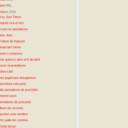
abril
(88)
marzo
(102)
t tu, Sun-Times
squire riza el rizo
i esto es periodismo
ean, lean…
l diario de Irigoyen
inancial Crimes
usto o sorpresa
ste quiosco abre el 6 de abril
acer el periodismo
obre Libé
tro papel que desaparece
arcelona solo peris
ás periodismo de precisión
inismo puro
eriodismo de precisión
lbum de recortes
punten este nombre
tro gallo les cantara
Están locos!