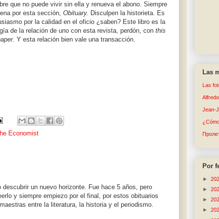
re que no puede vivir sin ella y renueva el abono. Siempre
rena por esta sección,
Obituary.
Disculpen la historieta. Es
usiasmo por la calidad en el oficio ¿saben? Este libro es la
gía de la relación de uno con esta revista, perdón, con
this
aper.
Y esta relación bien vale una transacción.
Las m
Las fo
Alfred
Jean-
¿Cómo 
he Economist
Пролет
Por f
►
20
descubrir un nuevo horizonte. Fue hace 5 años, pero
►
20
rlo y siempre empiezo por el final, por estos obituarios
►
20
aestras entre la literatura, la historia y el periodismo.
►
20