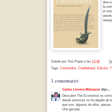
descub
la est
el ent
antolo
newsp
Subido por
Toni Piqué
a las
13:36
Tags:
Contenidos
,
Credibilidad
,
Edición
,
T
1 comentario:
Carles Llorens-Maluquer
dijo...
Descubrir The Economist es como 
desde entonces no he dejado de lee
que son, algunos de ellos, piezas m
Una gozada.