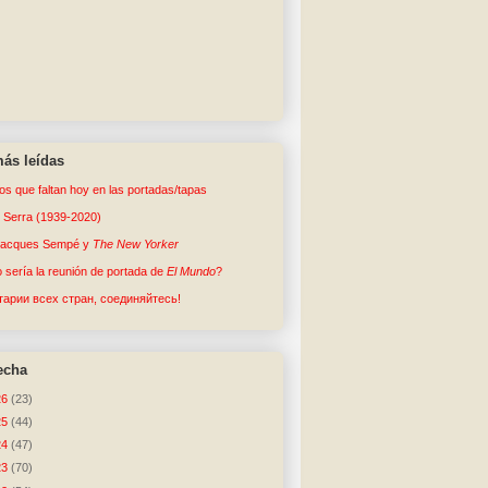
ás leídas
tos que faltan hoy en las portadas/tapas
o Serra (1939-2020)
Jacques Sempé y
The New Yorker
sería la reunión de portada de
El Mundo
?
арии всех стран, соединяйтесь!
echa
26
(23)
25
(44)
24
(47)
23
(70)