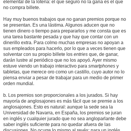
elemental de la lotería: el que seguro no la gana es el que
no compra billete.
Hay muy buenos trabajos que no ganan premios porque no
se presentan. Es una lástima. Algunos aducen que no
tienen dinero o tiempo para prepararlos y me consta que es
una tarea bastante pesada y que hay que contar con un
dinerillo extra. Para colmo muchas empresas no apoyan a
sus empleados para hacerlo, por lo que a veces tienen que
solventar con su propio billete los
entries
que, de ganar,
darán lustre al periódico que no los apoyó. Ayer mismo
estuve viendo un trabajo interactivo para
smartphones
y
tabletas, que merece oro como un castillo, cuyo autor no lo
piensa enviar a pesar de trabajar para un medio de primer
orden mundial.
b. Los premios son proporcionales a los jurados. Si hay
mayoría de anglosajones es más fácil que se premie a los
anglosajones. Esto es natural: aunque la sede sea la
Universidad de Navarra, en España, los premios se juran
en inglés y cualquier jurado que no sea angloparlante debe
saber inglés suficiente para no quedar afuera de las
discusiones. No ocurre lo mismo al revés: para un inglés,