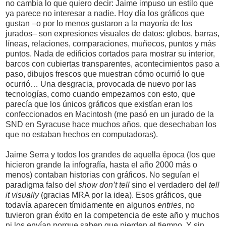
no cambia lo que quiero decir: Jaime impuso un estilo que
ya parece no interesar a nadie. Hoy día los gráficos que
gustan –o por lo menos gustaron a la mayoría de los
jurados– son expresiones visuales de datos: globos, barras,
líneas, relaciones, comparaciones, muñecos, puntos y más
puntos. Nada de edificios cortados para mostrar su interior,
barcos con cubiertas transparentes, acontecimientos paso a
paso, dibujos frescos que muestran cómo ocurrió lo que
ocurrió… Una desgracia, provocada de nuevo por las
tecnologías, como cuando empezamos con esto, que
parecía que los únicos gráficos que existían eran los
confeccionados en Macintosh (me pasó en un jurado de la
SND en Syracuse hace muchos años, que desechaban los
que no estaban hechos en computadoras).
Jaime Serra y todos los grandes de aquella época (los que
hicieron grande la infografía, hasta el año 2000 más o
menos) contaban historias con gráficos. No seguían el
paradigma falso del
show don’t tell
sino el verdadero del
tell
it visually
(gracias MRA por la idea). Esos gráficos, que
todavía aparecen tímidamente en algunos
entries
, no
tuvieron gran éxito en la competencia de este año y muchos
ni los envían porque saben que pierden el tiempo. Y sin