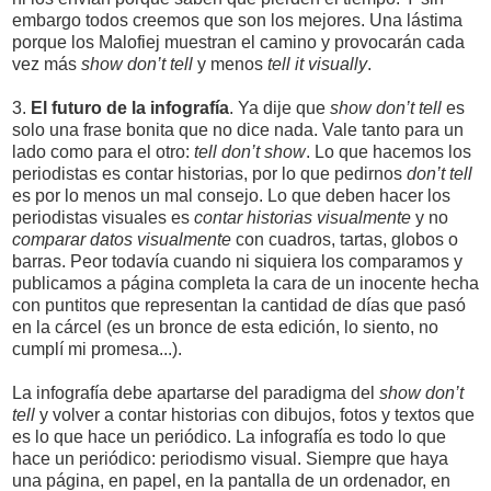
embargo todos creemos que son los mejores. Una lástima
porque los Malofiej muestran el camino y provocarán cada
vez más
show don’t tell
y menos
tell it visually
.
3.
El futuro de la infografía
. Ya dije que
show don’t tell
es
solo una frase bonita que no dice nada. Vale tanto para un
lado como para el otro:
tell don’t show
. Lo que hacemos los
periodistas es contar historias, por lo que pedirnos
don’t tell
es por lo menos un mal consejo. Lo que deben hacer los
periodistas visuales es
contar historias visualmente
y no
comparar datos visualmente
con cuadros, tartas, globos o
barras. Peor todavía cuando ni siquiera los comparamos y
publicamos a página completa la cara de un inocente hecha
con puntitos que representan la cantidad de días que pasó
en la cárcel (es un bronce de esta edición, lo siento, no
cumplí mi promesa...).
La infografía debe apartarse del paradigma del
show don’t
tell
y volver a contar historias con dibujos, fotos y textos que
es lo que hace un periódico. La infografía es todo lo que
hace un periódico: periodismo visual. Siempre que haya
una página, en papel, en la pantalla de un ordenador, en