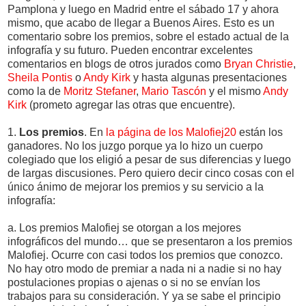
Pamplona y luego en Madrid entre el sábado 17 y ahora
mismo, que acabo de llegar a Buenos Aires. Esto es un
comentario sobre los premios, sobre el estado actual de la
infografía y su futuro. Pueden encontrar excelentes
comentarios en blogs de otros jurados como
Bryan Christie
,
Sheila Pontis
o
Andy Kirk
y hasta algunas presentaciones
como la de
Moritz Stefaner
,
Mario Tascón
y el mismo
Andy
Kirk
(prometo agregar las otras que encuentre).
1.
Los premios
. En
la página de los Malofiej20
están los
ganadores. No los juzgo porque ya lo hizo un cuerpo
colegiado que los eligió a pesar de sus diferencias y luego
de largas discusiones. Pero quiero decir cinco cosas con el
único ánimo de mejorar los premios y su servicio a la
infografía:
a. Los premios Malofiej se otorgan a los mejores
infográficos del mundo… que se presentaron a los premios
Malofiej. Ocurre con casi todos los premios que conozco.
No hay otro modo de premiar a nada ni a nadie si no hay
postulaciones propias o ajenas o si no se envían los
trabajos para su consideración. Y ya se sabe el principio