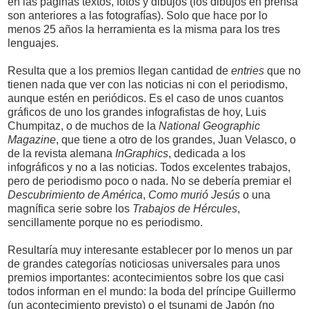
en las páginas textos, fotos y dibujos (los dibujos en prensa
son anteriores a las fotografías). Solo que hace por lo
menos 25 años la herramienta es la misma para los tres
lenguajes.
Resulta que a los premios llegan cantidad de
entries
que no
tienen nada que ver con las noticias ni con el periodismo,
aunque estén en periódicos. Es el caso de unos cuantos
gráficos de uno los grandes infografistas de hoy, Luis
Chumpitaz, o de muchos de la
National Geographic
Magazine
, que tiene a otro de los grandes, Juan Velasco, o
de la revista alemana
InGraphics
, dedicada a los
infográficos y no a las noticias. Todos excelentes trabajos,
pero de periodismo poco o nada. No se debería premiar el
Descubrimiento de América
,
Como murió Jesús
o una
magnífica serie sobre los
Trabajos de Hércules
,
sencillamente porque no es periodismo.
Resultaría muy interesante establecer por lo menos un par
de grandes categorías noticiosas universales para unos
premios importantes: acontecimientos sobre los que casi
todos informan en el mundo: la boda del príncipe Guillermo
(un acontecimiento previsto) o el tsunami de Japón (no