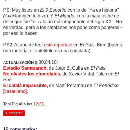
PS: Muy listos en
El 9 Esportiu
con lo de "Ya es historia"
(Avui
también lo hizo). Y
El Mundo,
con la mala leche de
decir que fue "el catalán más importante del siglo XX". No
es verdad, pero a los catalanes nos pone como panteras –
por eso lo hacen.
PS2: Acabo de leer
este reportaje
en
El País.
Bien (bueno,
una tontería: el antetítulo es una cursilada).
a 30.04.10:
ACTUALIZACIÓN
Estadio Samaranch,
de Joan B. Culla en
El País.
No olvides los chocolates,
de Xavier Vidal-Folch en
El
País.
El català impassible,
de Martí Perarnau en
El Periódico
[castellano].
Toni Piqué
a las
12:35
Compartir
19 comentarios: