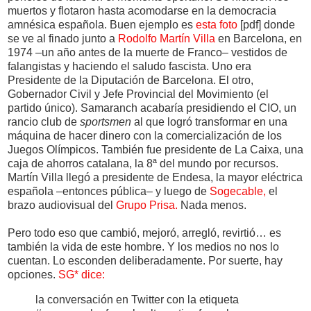
muertos y flotaron hasta acomodarse en la democracia
amnésica española. Buen ejemplo es
esta foto
[pdf] donde
se ve al finado junto a
Rodolfo Martín Villa
en Barcelona, en
1974 –un año antes de la muerte de Franco– vestidos de
falangistas y haciendo el saludo fascista. Uno era
Presidente de la Diputación de Barcelona. El otro,
Gobernador Civil y Jefe Provincial del Movimiento (el
partido único). Samaranch acabaría presidiendo el CIO, un
rancio club de
sportsmen
al que logró transformar en una
máquina de hacer dinero con la comercialización de los
Juegos Olímpicos. También fue presidente de La Caixa, una
caja de ahorros catalana, la 8ª del mundo por recursos.
Martín Villa llegó a presidente de Endesa, la mayor eléctrica
española –entonces pública– y luego de
Sogecable,
el
brazo audiovisual del
Grupo Prisa.
Nada menos.
Pero todo eso que cambió, mejoró, arregló, revirtió… es
también la vida de este hombre. Y los medios no nos lo
cuentan. Lo esconden deliberadamente. Por suerte, hay
opciones.
SG* dice:
la conversación en Twitter con la etiqueta