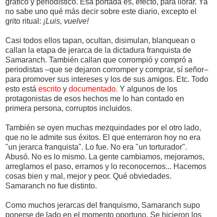
gráfico y periodístico. Esa portada es, efecto, para llorar. Ya
no sabe uno qué más decir sobre este diario, excepto el
grito ritual:
¡Luis, vuelve!
Casi todos ellos tapan, ocultan, disimulan, blanquean o
callan la etapa de jerarca de la dictadura franquista de
Samaranch. También callan que corrompió y compró a
periodistas –que se dejaron corromper y comprar, sí señor–
para promover sus intereses y los de sus amigos. Etc. Todo
esto está
escrito
y
documentado.
Y algunos de los
protagonistas de esos hechos me lo han contado en
primera persona, corruptos incluidos.
También se oyen muchas mezquindades por el otro lado,
que no le admite sus éxitos. El que enterraron hoy no era
"un jerarca franquista". Lo fue. No era "un torturador".
Abusó. No es lo mismo. La gente cambiamos, mejoramos,
arreglamos el paso, erramos y lo reconocemos... Hacemos
cosas bien y mal, mejor y peor. Qué obviedades.
Samaranch no fue distinto.
Como muchos jerarcas del franquismo, Samaranch supo
ponerse de lado en el momento oportuno. Se hicieron los