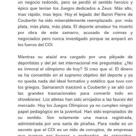
un negocio redondo, pero se perdió el sentido heroico y
épico que tenían los Juegos dedicados a Zeus: Más alto,
mas rápido, mas lejos. Hoy el legado del Baron Pierre de
Coubertin ha sido miserablemente reemplazado. por: más
plata, más plata, más plata. El deporte amateur ha muerto
por obra de este zamarro, acusado de coimas y
negociados pero nunca investigado porque se amparó en
los fueros del COI.
Mientras su ataúd era cargado por una pléyade de
deportistas y del jet set internacional me preguntaba: ¿No
es inmoral el olimpismo de hoy? Sí creo que sí. El dinero
se ha convertido en el supremo objetivo del deporte y ya
no queda nada del ideal formativo y estético que tuvo con
los griegos. Samaranch traicionó a Coubertin y se alió con
las grandes trasnacionales para convertir todo en
showbisnez. Los atletas han sido arrojados a las fauces del
mercado. Hoy los Juegos Olímpicos ya no cumplen ningún
papel pedagógico en la juventud. Han sido expropiados de
su sentido. Son solamente una marca registrada,
administrada por una sarta de pirañas. Para nadie es un
secreto que el COI es un nido de corruptos, de empresas
que pugnan por favores y prebendas, de esteroides,