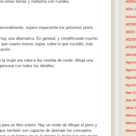
on estos temas y meterme con Fundéu.
ADIRA
ADN
(
Adrian
AEDB
rsonalmente, espero impaciente tus próximos posts.
AEDE
 hay una alternativa. En general, y simplificando mucho,
AEDE
de que cuanto menos sepas sobre lo que sucedió, más
AFER
tación.
Aftonb
 la mujer era rubia e iba vestida de verde, dibuja una
Agenci
persona con todos los detalles.
Agenci
Agenda
Agusti
Alan G
Alan R
Albert
Alberto
Albert
 para un libro entero. Hay un modo de dibujar
el perro
y
ujos también son capaces de abstraer los conceptos,
Albert
ibujo o en lengua no es lo mismo
la mujer
que
una mujer