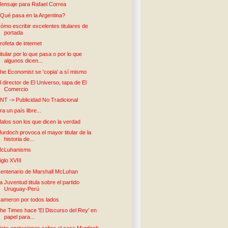
ensaje para Rafael Correa
Qué pasa en la Argentina?
ómo escribir excelentes titulares de
portada
rofeta de internet
itular por lo que pasa o por lo que
algunos dicen...
he Economist se 'copia' a sí mismo
l director de El Universo, tapa de El
Comercio
NT -> Publicidad No Tradicional
ra un país libre...
alos son los que dicen la verdad
urdoch provoca el mayor titular de la
historia de...
cLuhanisms
iglo XVIII
entenario de Marshall McLuhan
a Juventud titula sobre el partido
Uruguay-Perú
ameron por todos lados
he Times hace 'El Discurso del Rey' en
papel para...
iete anotaciones sobre el caso Murdoch