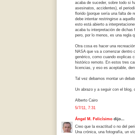
acaba de suceder, sobre todo si ha
asesinatos, accidentes), el periodi
florido (porque sería una falta de 
debe intentar restringirse a aquel
esto está abierto a interpretacio
acaba tu interpretación de dichas 
pero, por lo menos, es una regla q
Otra cosa es hacer una recreación
NASA que va a comenzar dentro d
genérico, como cuando explicas c
histórico remoto. En estos tres ca
licencias, y eso es aceptable, den
Tal vez debamos montar un debate 
Un abrazo y a seguir con el blog,
Alberto Cairo
5/7/11, 7:31
Ángel M. Felicísimo
dijo...
Creo que la exactitud o no del per
Una crónica, una fotografía, un ví