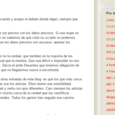
Por 
cuerdo y acepto el debate donde digan, siempre que
¡Hola!
2.0
(31
 ser preciso con los datos precisos. Si una mujer es
20 Min
o si no sabemos de qué color es su pelo no podemos
3.0
(10
 que los datos precisos son escasos: apenas los
60 Min
.
678
(3
ro no la verdad, que también en la mayoría de los
A Gaze
al que la mentira. Que sea difícil o imposible no nos
a. Decía el profe Desantes que tenemos obligación de
A Tard
que no llegaremos nunca a encontrarla.
A Trib
ABC
(
otras entradas de este blog- es que los que más cerca
 son los artistas. Ellos tienen una sensibilidad
ABC Co
ad y verla con ojos diferentes. Casi siempre los artistas
Abel E
n mucho cerca de la verdad que los científicos
Aboga
tales. Todos los genios han seguido ese camino.
ABRAJ
ADEP