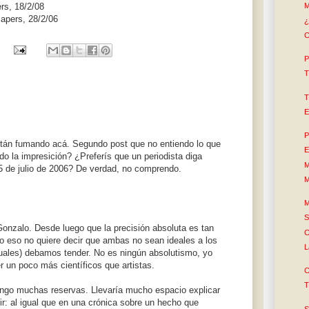
rs, 18/2/08
M
apers, 28/2/06
¿
C
P
T
T
E
P
están fumando acá. Segundo post que no entiendo lo que
E
do la impresición? ¿Preferís que un periodista diga
M
5 de julio de 2006? De verdad, no comprendo.
M
M
S
onzalo. Desde luego que la precisión absoluta es tan
C
ro eso no quiere decir que ambas no sean ideales a los
L
isuales) debamos tender. No es ningún absolutismo, yo
r un poco más científicos que artistas.
C
T
engo muchas reservas. Llevaría mucho espacio explicar
ir: al igual que en una crónica sobre un hecho que
S