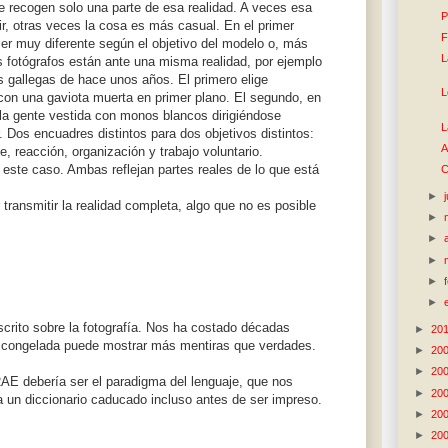
e recogen solo una parte de esa realidad. A veces esa
P
ir, otras veces la cosa es más casual. En el primer
F
er muy diferente según el objetivo del modelo o, más
L
 fotógrafos están ante una misma realidad, por ejemplo
as gallegas de hace unos años. El primero elige
L
 con una gaviota muerta en primer plano. El segundo, en
la gente vestida con monos blancos dirigiéndose
L
 Dos encuadres distintos para dos objetivos distintos:
A
e, reacción, organización y trabajo voluntario.
 este caso. Ambas reflejan partes reales de lo que está
C
►
 transmitir la realidad completa, algo que no es posible
►
►
►
►
►
crito sobre la fotografía. Nos ha costado décadas
►
20
 congelada puede mostrar más mentiras que verdades.
►
20
►
20
 RAE debería ser el paradigma del lenguaje, que nos
►
20
a un diccionario caducado incluso antes de ser impreso.
►
20
►
20