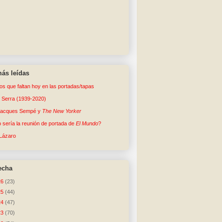
ás leídas
tos que faltan hoy en las portadas/tapas
o Serra (1939-2020)
Jacques Sempé y
The New Yorker
sería la reunión de portada de
El Mundo
?
Lázaro
echa
26
(23)
25
(44)
24
(47)
23
(70)