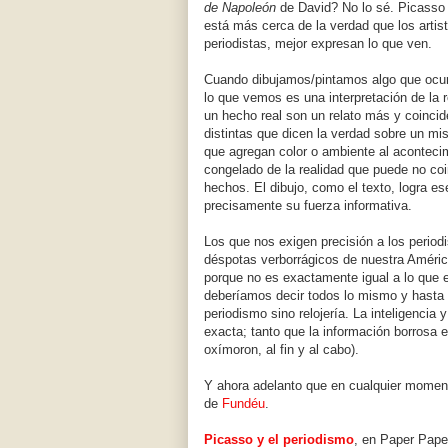
de Napoleón
de David? No lo sé. Picasso p
está más cerca de la verdad que los artis
periodistas, mejor expresan lo que ven.
Cuando dibujamos/pintamos algo que ocur
lo que vemos es una interpretación de la r
un hecho real son un relato más y coincid
distintas que dicen la verdad sobre un m
que agregan color o ambiente al acontecimi
congelado de la realidad que puede no coin
hechos. El dibujo, como el texto, logra es
precisamente su fuerza informativa.
Los que nos exigen precisión a los periodi
déspotas verborrágicos de nuestra Améri
porque no es exactamente igual a lo que e
deberíamos decir todos lo mismo y hasta 
periodismo sino relojería. La inteligencia
exacta; tanto que la información borrosa e
oxímoron, al fin y al cabo).
Y ahora adelanto que en cualquier moment
de
Fundéu
.
Picasso y el periodismo
, en Paper Pape