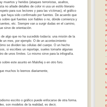
y muertos y heridos (ataques terroristas, asaltos,
E
sta no añade detalles de color ni usa un estilo literario
E
respeto para sus lectores y para las víctimas), el gráfico
lo que haya sido confirmado por fuentes. De acuerdo que
T
nes sobre qué fuentes son fiables o no, dónde comienza y
C
fuentes, etc. Siempre van a surgir dudas en el camino,
S
ue sirve de orientación.
A
P
 de algo que no ha sucedido todavía: una misión de la
e un mes, por ejemplo. O de un acontecimiento
L
ómo se dividen las células del cuerpo. O un hecho
P
sos, si escribes un reportaje, sueles tomarte algunas
P
tro de unos límites. Lo mismo sirve para la infografía.
.
sobre este asunto en Malofiej o en otro foro.
M
R
 que muchos lo leemos diariamente,
N
L
R
N
iodismo escrito o gráfico puede enfocarse de otra forma.
P
deo, son modelos de la realidad, es decir,
E