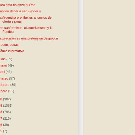
ara esto no sirve el iPad
undéu debería ser Fundecu
a Argentina prohibe los anuncios de
oferta sexual
os sanfermines, el autoritarismo y la
Fundéu
a precisión es una pretensión despótica
 buen, pocas
ómic informativo
junio
(39)
mayo
(49)
abril
(41)
marzo
(57)
febrero
(39)
enero
(51)
10
(982)
09
(1081)
08
(796)
07
(215)
06
(39)
05
(7)