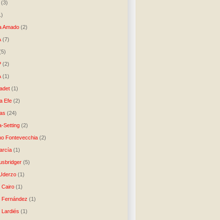
(3)
1)
a Amado
(2)
A
(7)
(5)
P
(2)
A
(1)
ladet
(1)
a Efe
(2)
as
(24)
-Setting
(2)
no Fontevecchia
(2)
arcía
(1)
usbridger
(5)
 Uderzo
(1)
 Cairo
(1)
o Fernández
(1)
o Lardiés
(1)