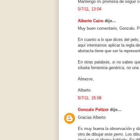
Mantengo mi promesa de seguir c
5/7/11, 13:04
Alberto Cairo
dijo...
Muy buen comentario, Gonzalo. Pe
En cuanto a lo que dices del pelo,
aquí intentamos aplicar la regla 
abstacta tiene que ser la represen
En otras palabras, si no sabes que
silueta femenina genérica, no una 
Abrazos,
Alberto
5/7/11, 15:09
Gonzalo Peltzer
dijo...
Gracias Alberto
Es muy buena la observación y da
otro de dibujar
este perro
. Los dib
igual que el idioma hablado. En d