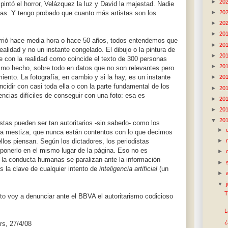
►
20
intó el horror, Velázquez la luz y David la majestad. Nadie
►
20
tas. Y tengo probado que cuanto más artistas son los
►
20
►
20
rió hace media hora o hace 50 años, todos entendemos que
►
20
ealidad y no un instante congelado. El dibujo o la pintura de
►
20
e con la realidad como coincide el texto de 300 personas
►
20
ismo hecho, sobre todo en datos que no son relevantes pero
ento. La fotografía, en cambio y si la hay, es un instante
►
20
cidir con casi toda ella o con la parte fundamental de los
►
20
encias difíciles de conseguir con una foto: esa es
►
20
►
20
▼
20
stas pueden ser tan autoritarios -sin saberlo- como los
►
ca mestiza, que nunca están contentos con lo que decimos
►
llos piensan. Según los dictadores, los periodistas
ponerlo en el mismo lugar de la página. Eso no es
►
 y la conducta humanas se paralizan ante la información
►
s la clave de cualquier intento de
inteligencia artificial
(un
►
▼
T
o voy a denunciar ante el BBVA el autoritarismo codicioso
L
¿
rs, 27/4/08