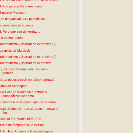
l País parece latinoamericano
l imperio Murdoch
est de vanidad para periodistas
romos cumple 95 años
í. Pero que sea de verdad...
 lo hecho, pecho
roxenetismo y libertad de expresión (3)
os mitos de Murdoch
roxenetismo y libertad de expresión (2)
roxenetismo y libertad de expresión
..y Tiempo debería pedir perdón en
portada
arca debería pedir perdón en portada
ebekah Scapegoat
ews of The World hace extraños
compañeros de cama
a memoria de la gente, que no es burra
ead all about it, read all about it - news of
the...
ews of The World 1843-2011
ara esto tampoco sirve el iPad
l Dr. Hugo Chávez y la viuda longeva