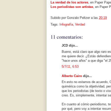
La verdad de los actores
, en Paper Pape
Los periodistas son artistas
, en Paper P
Subido por
Gonzalo Peltzer
a las
20:19
Tags:
Infografía
,
Verdad
11 comentarios:
JCD dijo...
Bueno, está claro que algo raro 
me quiere decir. ¿Estás defendien
"hace unos años" a que diga "el 2
5/7/11, 6:53
Alberto Cairo
dijo...
En esto no estamos de acuerdo, G
quimérica como la objetividad, pe
que los periodistas (de texto o v
creo. Es, simplemente, intentar se
En cuanto al cómic-periodismo, t
por qué, pero voy a intentar resum