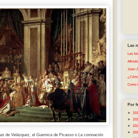
Las m
Las fo
Alfred
Jean-
¿Cómo 
Como 
Por f
►
20
►
20
►
20
►
20
nas
de Velázquez, el
Guernica
de Picasso o
La coronación