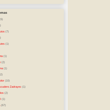
temas
(6)
)
utos
(7)
)
utes
(1)
)
ta
(1)
e
(2)
una
(1)
32)
lor
(10)
scudero Zadrayec
(1)
dos
(2)
I
(1)
A
(67)