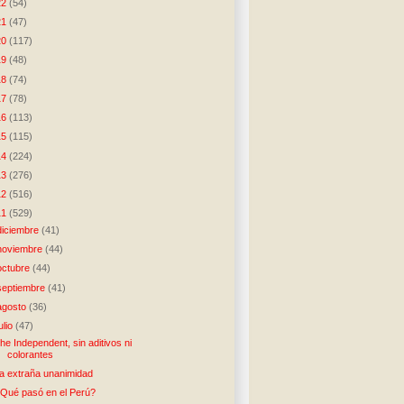
22
(54)
21
(47)
20
(117)
19
(48)
18
(74)
17
(78)
16
(113)
15
(115)
14
(224)
13
(276)
12
(516)
11
(529)
diciembre
(41)
noviembre
(44)
octubre
(44)
septiembre
(41)
agosto
(36)
julio
(47)
he Independent, sin aditivos ni
colorantes
a extraña unanimidad
Qué pasó en el Perú?