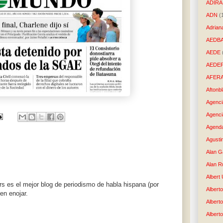
ADIRA
ADN
(
Adrian
AEDB
AEDE
AEDE
AFER
Aftonb
Agenci
Agenci
Agenda
Agusti
Alan G
Alan R
Albert
 es el mejor blog de periodismo de habla hispana (por
Alberto
en enojar.
Albert
Albert