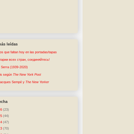
ás leídas
tos que faltan hoy en las portadas/tapas
арии всех стран, соединяйтесь!
o Serra (1939-2020)
sis según
The New York Post
Jacques Sempé y
The New Yorker
echa
26
(23)
25
(44)
24
(47)
23
(70)