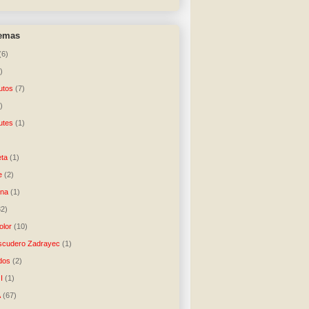
temas
(6)
)
utos
(7)
)
utes
(1)
)
ta
(1)
e
(2)
una
(1)
32)
lor
(10)
scudero Zadrayec
(1)
dos
(2)
I
(1)
A
(67)