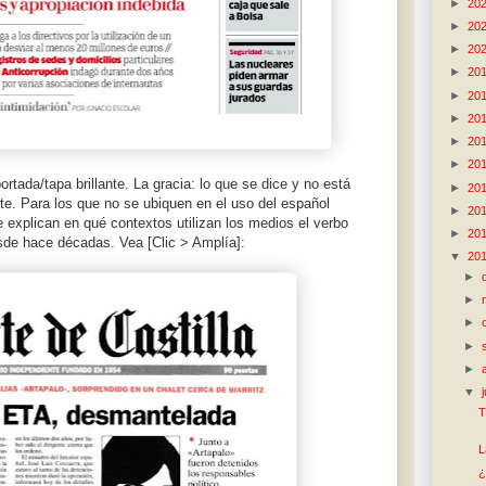
►
20
►
20
►
20
►
20
►
20
►
20
►
20
►
20
rtada/tapa brillante. La gracia: lo que se dice y no está
►
20
ste. Para los que no se ubiquen en el uso del español
►
20
e explican en qué contextos utilizan los medios el verbo
►
20
sde hace décadas. Vea [Clic > Amplía]:
▼
20
►
►
►
►
►
▼
T
L
¿