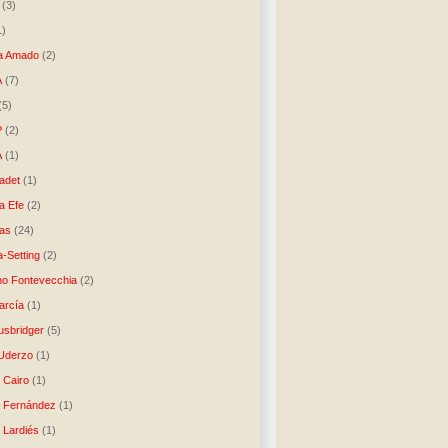
(3)
1)
a Amado
(2)
A
(7)
(5)
P
(2)
A
(1)
ladet
(1)
a Efe
(2)
as
(24)
-Setting
(2)
no Fontevecchia
(2)
arcía
(1)
usbridger
(5)
 Uderzo
(1)
 Cairo
(1)
o Fernández
(1)
o Lardiés
(1)