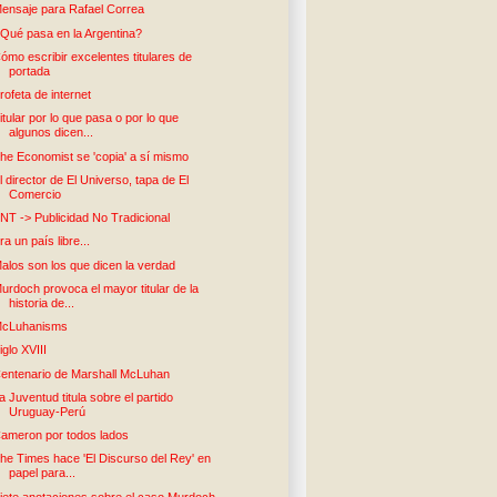
ensaje para Rafael Correa
Qué pasa en la Argentina?
ómo escribir excelentes titulares de
portada
rofeta de internet
itular por lo que pasa o por lo que
algunos dicen...
he Economist se 'copia' a sí mismo
l director de El Universo, tapa de El
Comercio
NT -> Publicidad No Tradicional
ra un país libre...
alos son los que dicen la verdad
urdoch provoca el mayor titular de la
historia de...
cLuhanisms
iglo XVIII
entenario de Marshall McLuhan
a Juventud titula sobre el partido
Uruguay-Perú
ameron por todos lados
he Times hace 'El Discurso del Rey' en
papel para...
iete anotaciones sobre el caso Murdoch