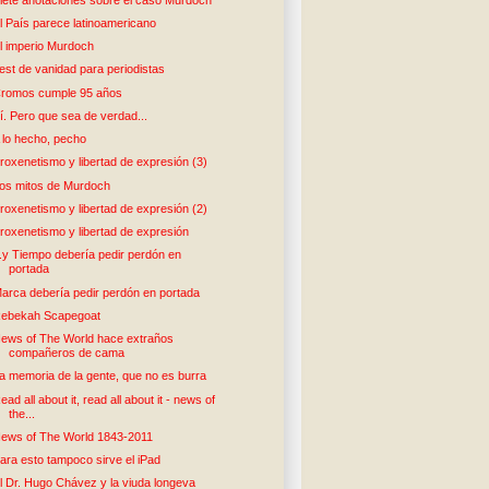
l País parece latinoamericano
l imperio Murdoch
est de vanidad para periodistas
romos cumple 95 años
í. Pero que sea de verdad...
 lo hecho, pecho
roxenetismo y libertad de expresión (3)
os mitos de Murdoch
roxenetismo y libertad de expresión (2)
roxenetismo y libertad de expresión
..y Tiempo debería pedir perdón en
portada
arca debería pedir perdón en portada
ebekah Scapegoat
ews of The World hace extraños
compañeros de cama
a memoria de la gente, que no es burra
ead all about it, read all about it - news of
the...
ews of The World 1843-2011
ara esto tampoco sirve el iPad
l Dr. Hugo Chávez y la viuda longeva