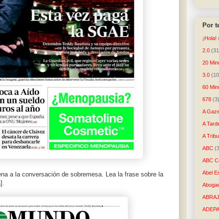
Por 
¡Hola!
2.0
(31
20 Min
3.0
(10
60 Min
678
(3
A Gaze
A Tard
A Trib
ABC
(
ABC Co
Abel E
ena a la conversación de sobremesa. Lea la frase sobre la
].
Aboga
ABRAJ
ADEP