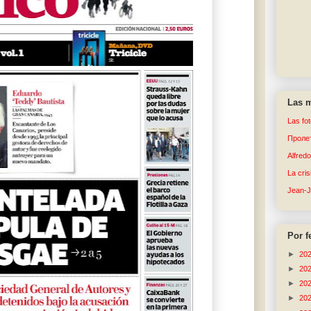
Las m
Las fo
Пролет
Alfred
La cri
Jean-
Por f
►
20
►
20
►
20
►
20