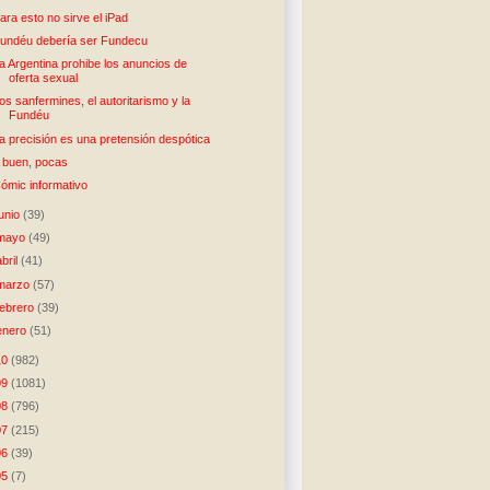
ara esto no sirve el iPad
undéu debería ser Fundecu
a Argentina prohibe los anuncios de
oferta sexual
os sanfermines, el autoritarismo y la
Fundéu
a precisión es una pretensión despótica
 buen, pocas
ómic informativo
junio
(39)
mayo
(49)
abril
(41)
marzo
(57)
febrero
(39)
enero
(51)
10
(982)
09
(1081)
08
(796)
07
(215)
06
(39)
05
(7)