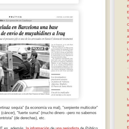
E
E
T
C
S
A
P
L
P
P
.
M
R
N
L
R
ertinaz sequía" (la economía va mal), "serpiente multicolor"
d" (cáncer), "fuerte suma" (mucho dinero –pero no sabemos
N
ntrista" (de derechas), etc.
P
E
GAE es, además,
la información
de
una periodista
de
Público,