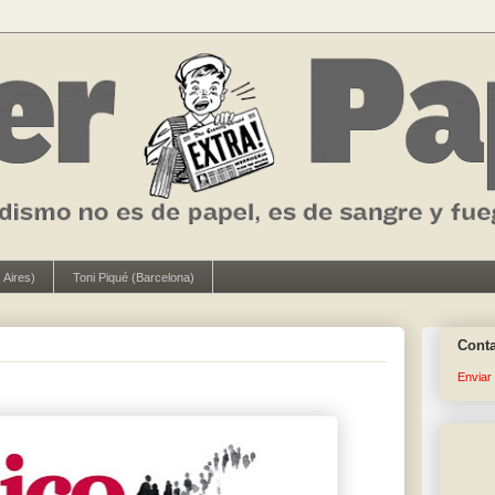
 Aires)
Toni Piqué (Barcelona)
Cont
Enviar