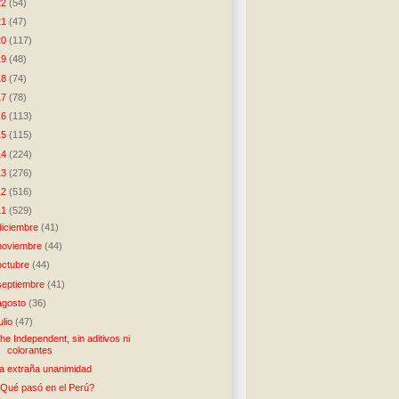
22
(54)
21
(47)
20
(117)
19
(48)
18
(74)
17
(78)
16
(113)
15
(115)
14
(224)
13
(276)
12
(516)
11
(529)
diciembre
(41)
noviembre
(44)
octubre
(44)
septiembre
(41)
agosto
(36)
julio
(47)
he Independent, sin aditivos ni
colorantes
a extraña unanimidad
Qué pasó en el Perú?