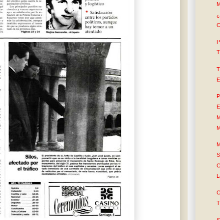
M
¿
C
P
T
T
E
P
E
M
M
M
S
C
L
C
T
S