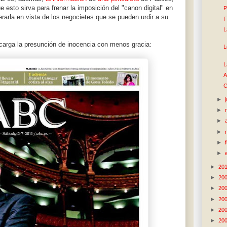
esto sirva para frenar la imposición del "canon digital" en
P
erarla en vista de los negocietes que se pueden urdir a su
F
L
arga la presunción de inocencia con menos gracia:
L
L
A
C
►
►
►
►
►
►
►
20
►
20
►
20
►
20
►
20
►
20