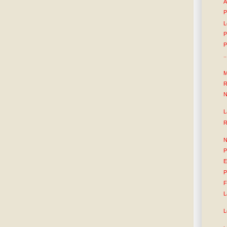
A
P
L
P
P
.
M
R
N
L
R
N
P
E
P
F
L
L