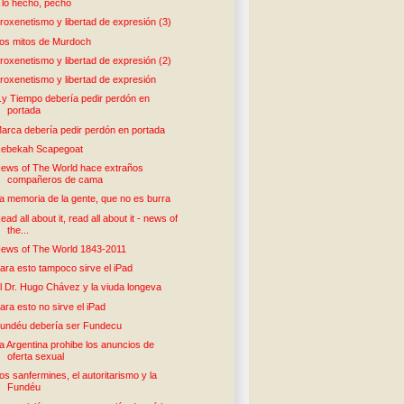
 lo hecho, pecho
roxenetismo y libertad de expresión (3)
os mitos de Murdoch
roxenetismo y libertad de expresión (2)
roxenetismo y libertad de expresión
..y Tiempo debería pedir perdón en
portada
arca debería pedir perdón en portada
ebekah Scapegoat
ews of The World hace extraños
compañeros de cama
a memoria de la gente, que no es burra
ead all about it, read all about it - news of
the...
ews of The World 1843-2011
ara esto tampoco sirve el iPad
l Dr. Hugo Chávez y la viuda longeva
ara esto no sirve el iPad
undéu debería ser Fundecu
a Argentina prohibe los anuncios de
oferta sexual
os sanfermines, el autoritarismo y la
Fundéu