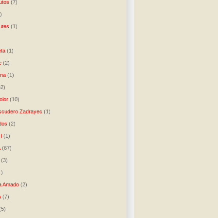
utos
(7)
)
utes
(1)
)
ta
(1)
e
(2)
una
(1)
32)
lor
(10)
scudero Zadrayec
(1)
dos
(2)
I
(1)
A
(67)
(3)
1)
a Amado
(2)
A
(7)
(5)