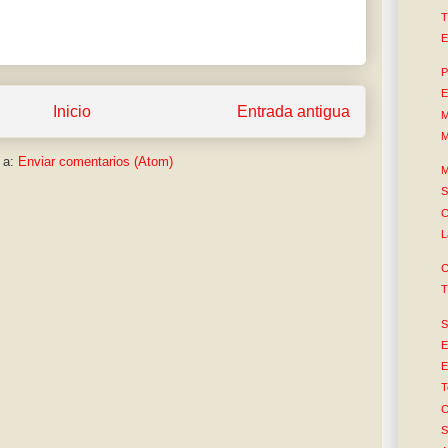
T
E
P
E
Inicio
Entrada antigua
M
M
 a:
Enviar comentarios (Atom)
M
S
C
L
C
T
S
E
E
T
C
S