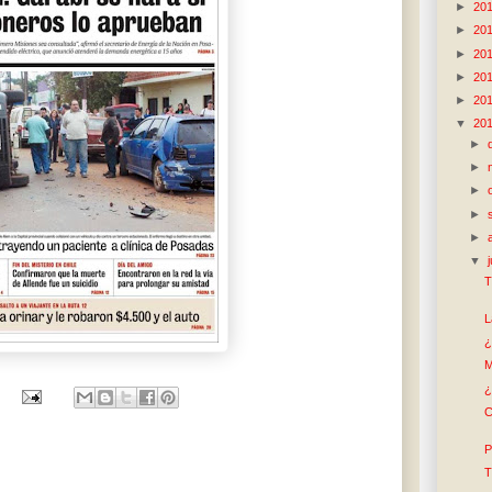
►
20
►
20
►
20
►
20
►
20
▼
20
►
►
►
►
►
▼
T
L
¿
M
¿
C
P
T