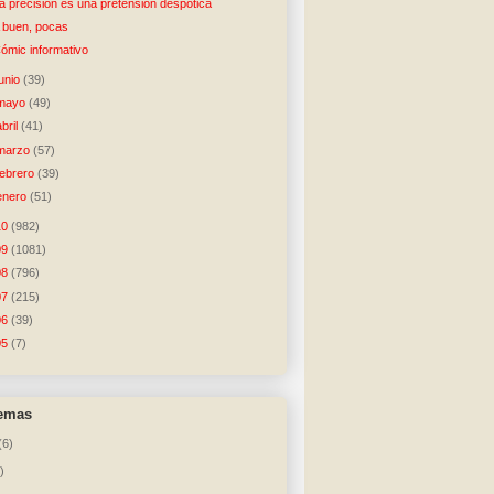
a precisión es una pretensión despótica
 buen, pocas
ómic informativo
junio
(39)
mayo
(49)
abril
(41)
marzo
(57)
febrero
(39)
enero
(51)
10
(982)
09
(1081)
08
(796)
07
(215)
06
(39)
05
(7)
temas
(6)
)