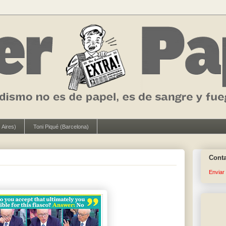
 Aires)
Toni Piqué (Barcelona)
Cont
Enviar