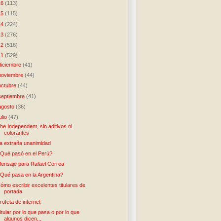
16
(113)
15
(115)
14
(224)
13
(276)
12
(516)
11
(529)
diciembre
(41)
noviembre
(44)
octubre
(44)
septiembre
(41)
agosto
(36)
julio
(47)
he Independent, sin aditivos ni
colorantes
a extraña unanimidad
Qué pasó en el Perú?
ensaje para Rafael Correa
Qué pasa en la Argentina?
ómo escribir excelentes titulares de
portada
rofeta de internet
itular por lo que pasa o por lo que
algunos dicen...