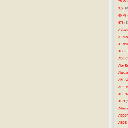
20 Min
3.0
(10
60 Min
678
(3
A Gaze
A Tard
A Trib
ABC
(
ABC Co
Abel E
Aboga
ABRAJ
ADEP
ADIRA
ADN
(
Adrian
AEDB
AEDE