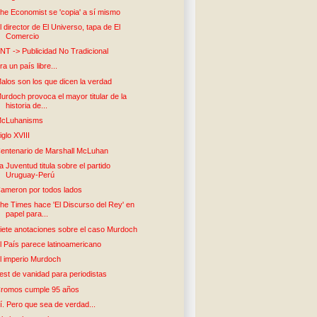
he Economist se 'copia' a sí mismo
l director de El Universo, tapa de El
Comercio
NT -> Publicidad No Tradicional
ra un país libre...
alos son los que dicen la verdad
urdoch provoca el mayor titular de la
historia de...
cLuhanisms
iglo XVIII
entenario de Marshall McLuhan
a Juventud titula sobre el partido
Uruguay-Perú
ameron por todos lados
he Times hace 'El Discurso del Rey' en
papel para...
iete anotaciones sobre el caso Murdoch
l País parece latinoamericano
l imperio Murdoch
est de vanidad para periodistas
romos cumple 95 años
í. Pero que sea de verdad...