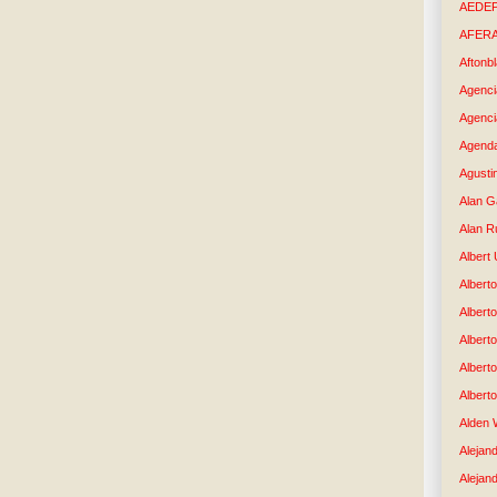
AEDE
AFER
Aftonb
Agenci
Agenci
Agenda
Agusti
Alan G
Alan R
Albert
Alberto
Albert
Albert
Albert
Albert
Alden 
Alejand
Alejan