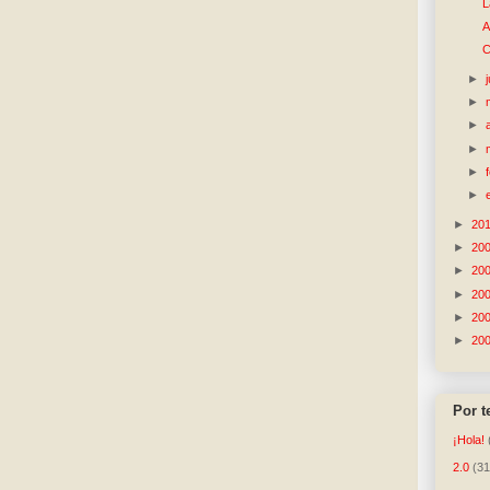
L
A
C
►
►
►
►
►
►
►
20
►
20
►
20
►
20
►
20
►
20
Por 
¡Hola!
2.0
(31