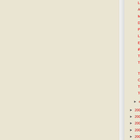
L
A
M
D
P
L
E
i
T
T
O
T
T
►
►
20
►
20
►
20
►
20
►
20