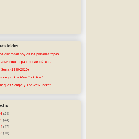
ás leídas
tos que faltan hoy en las portadas/tapas
арии всех стран, соединяйтесь!
o Serra (1939-2020)
sis según
The New York Post
Jacques Sempé y
The New Yorker
echa
26
(23)
25
(44)
24
(47)
23
(70)