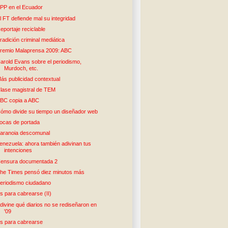
PP en el Ecuador
l FT defiende mal su integridad
eportaje reciclable
radición criminal mediática
remio Malaprensa 2009: ABC
arold Evans sobre el periodismo,
Murdoch, etc.
ás publicidad contextual
lase magistral de TEM
BC copia a ABC
ómo divide su tiempo un diseñador web
ocas de portada
aranoia descomunal
enezuela: ahora también adivinan tus
intenciones
ensura documentada 2
he Times pensó diez minutos más
eriodismo ciudadano
s para cabrearse (II)
divine qué diarios no se rediseñaron en
'09
s para cabrearse