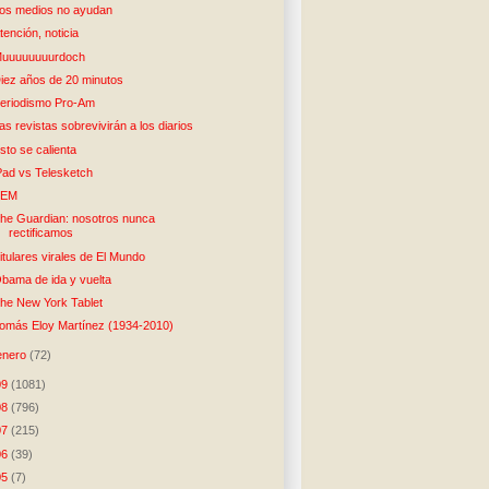
os medios no ayudan
tención, noticia
uuuuuuuurdoch
iez años de 20 minutos
eriodismo Pro-Am
as revistas sobrevivirán a los diarios
sto se calienta
Pad vs Telesketch
TEM
he Guardian: nosotros nunca
rectificamos
itulares virales de El Mundo
bama de ida y vuelta
he New York Tablet
omás Eloy Martínez (1934-2010)
enero
(72)
09
(1081)
08
(796)
07
(215)
06
(39)
05
(7)