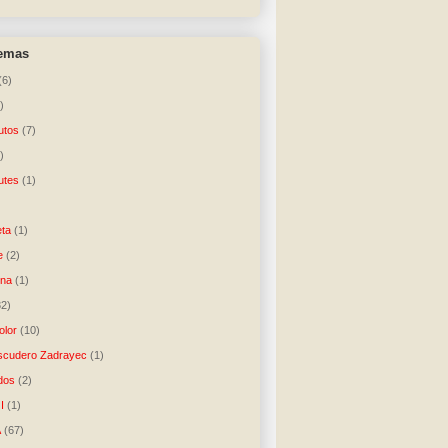
temas
(6)
)
utos
(7)
)
utes
(1)
)
ta
(1)
e
(2)
una
(1)
32)
lor
(10)
scudero Zadrayec
(1)
dos
(2)
I
(1)
A
(67)