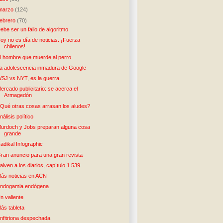
marzo
(124)
febrero
(70)
ebe ser un fallo de algoritmo
oy no es día de noticias. ¡Fuerza
chilenos!
l hombre que muerde al perro
a adolescencia inmadura de Google
SJ vs NYT, es la guerra
ercado publicitario: se acerca el
Armagedón
Qué otras cosas arrasan los aludes?
nálisis político
urdoch y Jobs preparan alguna cosa
grande
adikal Infographic
ran anuncio para una gran revista
alven a los diarios, capítulo 1.539
ás noticias en ACN
ndogamia endógena
n valiente
ás tableta
nfitriona despechada