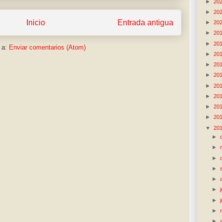
►
20
►
20
Inicio
Entrada antigua
►
20
►
20
►
20
 a:
Enviar comentarios (Atom)
►
20
►
20
►
20
►
20
►
20
►
20
►
20
▼
20
►
►
►
►
►
►
►
►
►