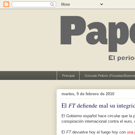
Principal
Gonzalo Peltzer (Posadas/Buenos
martes, 9 de febrero de 2010
El
FT
defiende mal su integri
El Gobierno español hace circular que la
conspiración internacional contra el euro,
El
FT
devuelve hoy el fuego hoy con
una 