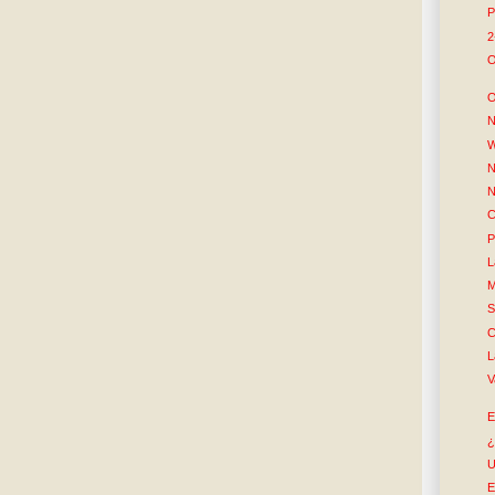
P
2
O
O
N
W
N
N
C
P
L
M
S
C
L
V
E
¿
U
E