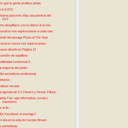
or qué la gente prefiere pirata
+2=5,672
bama para tres días una primicia del
NYT
tro despilfarro con tu dinero & el mío
osotros nos equivocamos a cada rato
orld Vernissage Photo of The Year
osotros nunca nos equivocamos
uevo diseño en Página 12
uestión de equilibrio
ublicidad contextual 3
a angurria del poder
ás periodismo profesional
intonía
oliseo nevado
a agenda de CJ Chivers y Dexter Filkins
anity Fair: app informativa, social y
marketera
s el fin
Es Facebook el enemigo?
n día en la vida de Gordon Brown
x periodistas