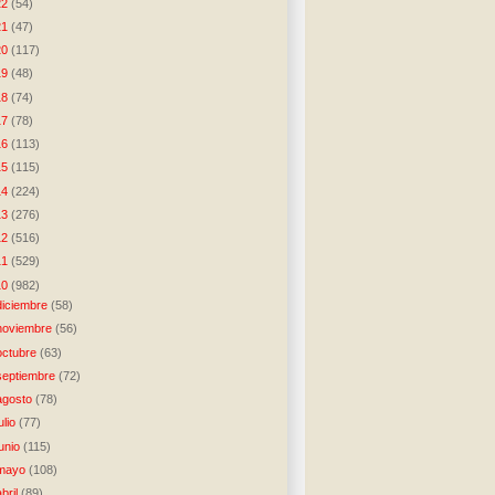
22
(54)
21
(47)
20
(117)
19
(48)
18
(74)
17
(78)
16
(113)
15
(115)
14
(224)
13
(276)
12
(516)
11
(529)
10
(982)
diciembre
(58)
noviembre
(56)
octubre
(63)
septiembre
(72)
agosto
(78)
julio
(77)
junio
(115)
mayo
(108)
abril
(89)