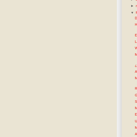
►
▼
D
H
E
L
W
M
¿
A
M
R
G
S
M
E
U
M
A