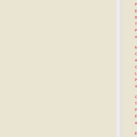
P
E
R
T
P
H
M
C
A
C
L
P
V
C
T
P
E
A
E