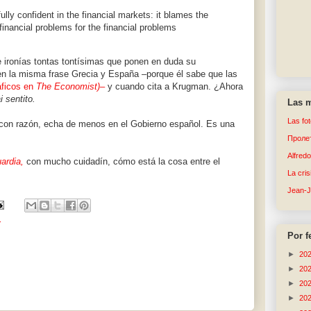
fully confident in the financial markets: it blames the
 financial problems for the financial problems
de ironías tontas tontísimas que ponen en duda su
en la misma frase Grecia y España –porque él sabe que las
áficos en
The Economist)–
y cuando cita a Krugman. ¿Ahora
 sentito.
Las m
Las fo
 con razón, echa de menos en el Gobierno español. Es una
Пролет
Alfred
ardia,
con mucho cuidadín, cómo está la cosa entre el
La cri
Jean-
r
Por f
►
20
►
20
►
20
►
20