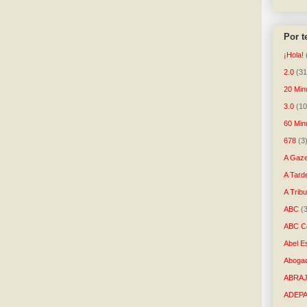
Por 
¡Hola!
2.0
(31
20 Min
3.0
(10
60 Min
678
(3
A Gaze
A Tard
A Trib
ABC
(
ABC Co
Abel E
Aboga
ABRAJ
ADEP