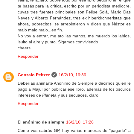
vaina, te aclaro. Sobre todo por ese libro pedorro en el que
te basás para la crítica, escrito por un periodista mediocre,
cuyas tres fuentes principales son Felipe Solá, Mario Das
Neves y Alberto Fernández, tres ex hiperkirchneristas que
ahora, pobrecitos, se arrepintieron y dicen que Néstor es
malo malo malo...en fin.
No voy a entrar, me ato las manos, me muerdo los labios,
isulto al aire y punto. Sigamos conviviendo
cheers
Responder
Gonzalo Peltzer
16/2/10, 16:36
Deberías animarte Anónimo de Siempre a decirnos quién le
pagó a Majul por publicar ese libro, además de los oscuros
intereses de
Planeta
y sus secuaces, claro.
Responder
El anónimo de siempre
16/2/10, 17:26
Como vos sabrás GP, hay varias maneras de "pagarle" a