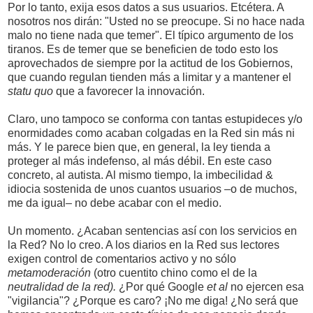
Por lo tanto, exija esos datos a sus usuarios. Etcétera. A
nosotros nos dirán: "Usted no se preocupe. Si no hace nada
malo no tiene nada que temer". El típico argumento de los
tiranos. Es de temer que se beneficien de todo esto los
aprovechados de siempre por la actitud de los Gobiernos,
que cuando regulan tienden más a limitar y a mantener el
statu quo
que a favorecer la innovación.
Claro, uno tampoco se conforma con tantas estupideces y/o
enormidades como acaban colgadas en la Red sin más ni
más. Y le parece bien que, en general, la ley tienda a
proteger al más indefenso, al más débil. En este caso
concreto, al autista. Al mismo tiempo, la imbecilidad &
idiocia sostenida de unos cuantos usuarios –o de muchos,
me da igual– no debe acabar con el medio.
Un momento. ¿Acaban sentencias así con los servicios en
la Red? No lo creo. A los diarios en la Red sus lectores
exigen control de comentarios activo y no sólo
metamoderación
(otro cuentito chino como el de la
neutralidad de la red).
¿Por qué Google
et al
no ejercen esa
"vigilancia"? ¿Porque es caro? ¡No me diga! ¿No será que