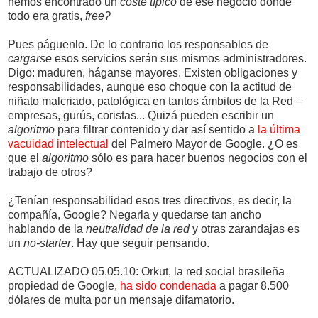
hemos encontrado un
coste típico
de ese negocio donde
todo era gratis,
free?
Pues páguenlo. De lo contrario los responsables de
cargarse
esos servicios serán sus mismos administradores.
Digo: maduren, háganse mayores. Existen obligaciones y
responsabilidades, aunque eso choque con la actitud de
niñato malcriado, patológica en tantos ámbitos de la Red –
empresas, gurús, coristas... Quizá pueden escribir un
algoritmo
para filtrar contenido y dar así sentido a
la última
vacuidad intelectual
del Palmero Mayor de Google. ¿O es
que el
algoritmo
sólo es para hacer buenos negocios con el
trabajo de otros?
¿Tenían responsabilidad esos tres directivos, es decir, la
compañía, Google? Negarla y quedarse tan ancho
hablando de la
neutralidad de la red
y otras zarandajas es
un
no-starter
. Hay que seguir pensando.
ACTUALIZADO 05.05.10: Orkut, la red social brasileña
propiedad de Google,
ha sido condenada
a pagar 8.500
dólares de multa por un mensaje difamatorio.