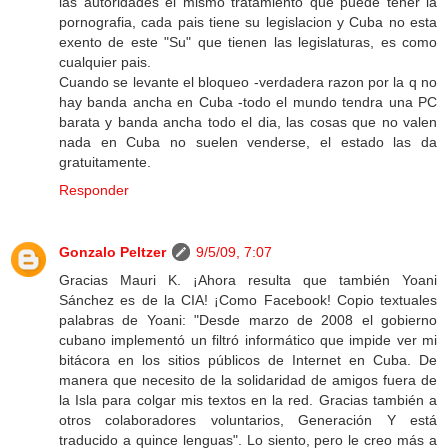
las autoridades el mismo tratamiento que puede tener la
pornografia, cada pais tiene su legislacion y Cuba no esta
exento de este "Su" que tienen las legislaturas, es como
cualquier pais.
Cuando se levante el bloqueo -verdadera razon por la q no
hay banda ancha en Cuba -todo el mundo tendra una PC
barata y banda ancha todo el dia, las cosas que no valen
nada en Cuba no suelen venderse, el estado las da
gratuitamente.
Responder
Gonzalo Peltzer
9/5/09, 7:07
Gracias Mauri K. ¡Ahora resulta que también Yoani
Sánchez es de la CIA! ¡Como Facebook! Copio textuales
palabras de Yoani: "Desde marzo de 2008 el gobierno
cubano implementó un filtró informático que impide ver mi
bitácora en los sitios públicos de Internet en Cuba. De
manera que necesito de la solidaridad de amigos fuera de
la Isla para colgar mis textos en la red. Gracias también a
otros colaboradores voluntarios, Generación Y está
traducido a quince lenguas". Lo siento, pero le creo más a