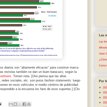
Las m
Las fo
Alfred
Jean-
¿Cómo 
Como 
os diarios son "altamente eficaces" para construir marca.
as revistas también se dan un buen batacazo, según la
ertisers.
Tomen nota. [Uno piensa que las altas
, redes sociales, etc. son puros
fashion statements:
luego
Por f
ponen en esos vehículos ni medio céntimo de publicidad.
►
20
respondido a la encuesta los fans de esos soportes.] [Clic
►
20
►
20
►
20