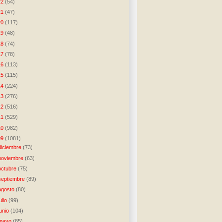
22
(54)
21
(47)
20
(117)
19
(48)
18
(74)
17
(78)
16
(113)
15
(115)
14
(224)
13
(276)
12
(516)
11
(529)
10
(982)
09
(1081)
diciembre
(73)
noviembre
(63)
octubre
(75)
septiembre
(89)
agosto
(80)
julio
(99)
junio
(104)
mayo
(85)