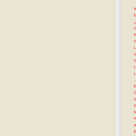
N
E
¿
O
M
U
L
U
U
L
L
…
E
C
G
G
M
H
A
E