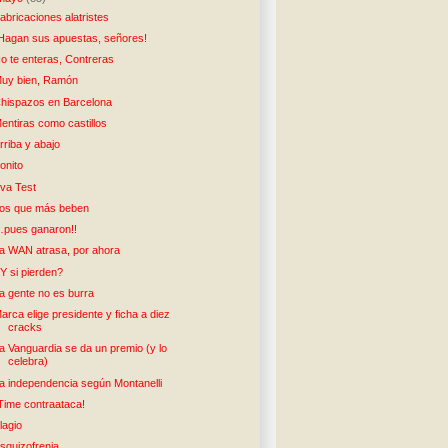
abricaciones alatristes
Hagan sus apuestas, señores!
o te enteras, Contreras
uy bien, Ramón
hispazos en Barcelona
entiras como castillos
rriba y abajo
onito
va Test
os que más beben
pues ganaron!!
a WAN atrasa, por ahora
Y si pierden?
a gente no es burra
arca elige presidente y ficha a diez
cracks
a Vanguardia se da un premio (y lo
celebra)
a independencia según Montanelli
Time contraataca!
lagio
squizofrenia