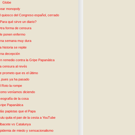
Globe
ear monopoly
l quiosco del Congreso español, cerrado
Para qué sirve un diario?
tra forma de censura
e ponen enfermo
na semana muy dura
a historia se repite
na decepción
n remedio contra la Gripe Papanática
a censura al revés
e prometo que es el último
pues ya ha pasado
l Roto la rompe
omo veníamos diciendo
eografía de la cosa
ripe Papanática
ás papistas que el Papa
ulu quita el pan de la cesta a YouTube
lbacete vs Catalunya
pidemia de miedo y sensacionalismo