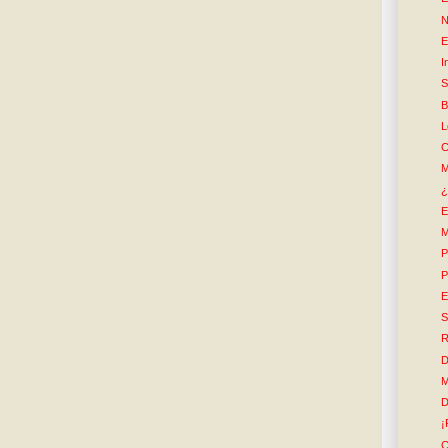
N
E
I
S
B
L
C
M
¿
E
M
P
P
E
S
R
D
M
D
¡
C