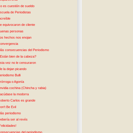
o es cuestión de sueldo
scuela de Periodistas
ncreíble
e equivocaron de cliente
uenas personas
os hechos nos enojan
onvergencia
ás consecuencias del Periodismo
Están bien de la cabeza?
sta vez no le censuraron
e la dejan picando
eriodismo Bulli
rórroga o Agonía
nvidia cochina (Chincha y rabia)
acúdase la modorra
oberto Carlos es grande
on't Be Evil
ás periodismo
ebería ser al revés
Felicidades!
onsecuencias del periodismo