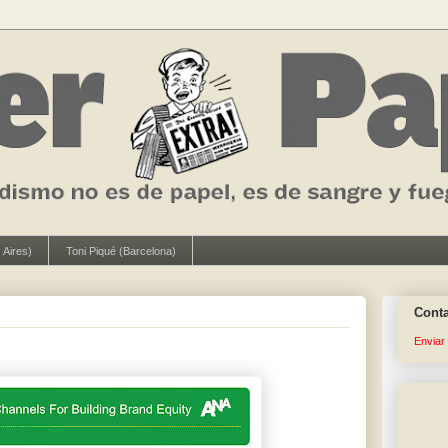
 Aires)
Toni Piqué (Barcelona)
Cont
Enviar