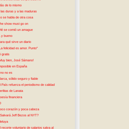
ás de lo mismo
 las duras y a las maduras
o se habla de otra cosa
he show must go on
lé se comió un amague
y bueno
ara qué sirve un diario
La felicidad es amor. Punto"
i gratis
Muy bien, José Sámano!
mposible en España
no no es
arca, sólido seguro y fiable
l País refuerza el periodismo de calidad
erlitas de Lanata
oesía financiera
D
oco corazón y poca cabeza
Salvará Jeff Bezos al NYT?
leluya
l recorte voluntario de salarios salva al