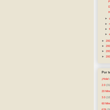
P
D
H
►
►
►
►
►
20
►
20
►
20
►
20
Por 
¡Hola!
2.0
(31
20 Min
3.0
(10
60 Min
678
(3