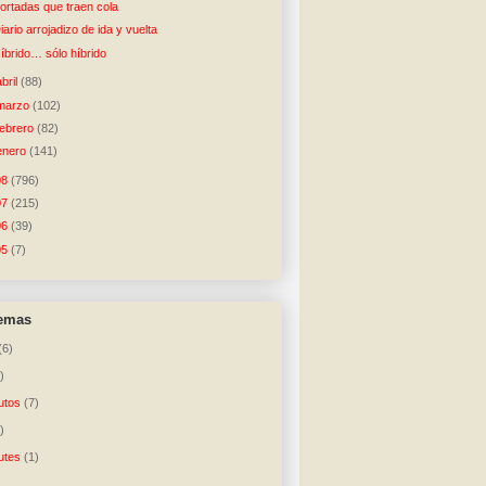
ortadas que traen cola
iario arrojadizo de ida y vuelta
íbrido… sólo híbrido
abril
(88)
marzo
(102)
febrero
(82)
enero
(141)
08
(796)
07
(215)
06
(39)
05
(7)
temas
(6)
)
utos
(7)
)
utes
(1)
)