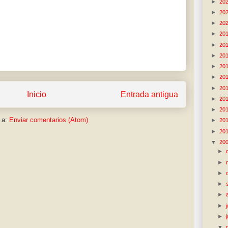
►
20
►
20
►
20
►
20
►
20
►
20
►
20
►
20
►
20
Inicio
Entrada antigua
►
20
►
20
 a:
Enviar comentarios (Atom)
►
20
►
20
▼
20
►
►
►
►
►
►
►
▼