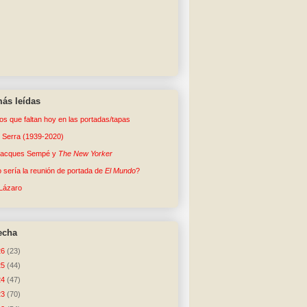
ás leídas
tos que faltan hoy en las portadas/tapas
o Serra (1939-2020)
Jacques Sempé y
The New Yorker
sería la reunión de portada de
El Mundo
?
Lázaro
echa
26
(23)
25
(44)
24
(47)
23
(70)