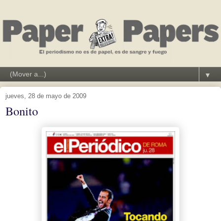
▼
jueves, 28 de mayo de 2009
Bonito